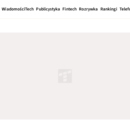
Wiadomości
Tech
Publicystyka
Fintech
Rozrywka
Rankingi
Telef