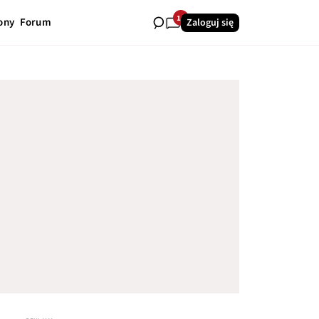
16
ony
Forum
Zaloguj się