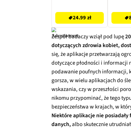
29.99 zł
80.32 zł
24.99 zł
Zespół badaczy wziął pod lupę
20
dotyczących zdrowia kobiet, dos
się, że aplikacje przetwarzają og
dotyczące płodności i informacji
podawanie poufnych informacji, k
gorsza, w wielu aplikacjach do ś
wskazania, czy w przeszłości poro
nikomu przypominać, że tego typ
bezpieczeństwa w krajach, w któr
Niektóre aplikacje nie posiadał
danych,
albo skutecznie utrudniał