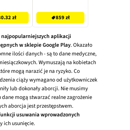
Czarny
859 zł
80.32 zł
859 zł
 najpopularniejszych aplikacji
tępnych w sklepie Google Play
. Okazało
romne ilości danych - są to dane medyczne,
 miesiączkowych. Wymuszają na kobietach
tóre mogą narazić je na ryzyko. Co
ledzenia ciąży wymagano od użytkowniczek
niły lub dokonały aborcji. Nie musimy
u dane mogą stwarzać realne zagrożenie
ych aborcja jest przestępstwem.
y funkcji usuwania wprowadzonych
y ich usunięcie.