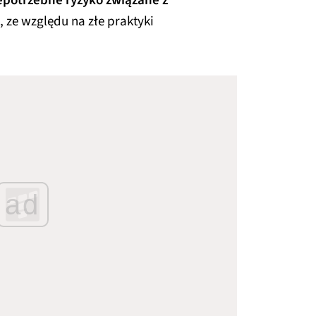
iepotrzebne ryzyko związane z
, ze względu na złe praktyki
ad