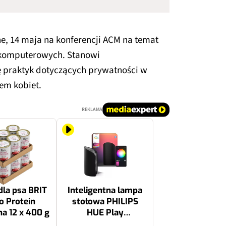
e, 14 maja na konferencji ACM na temat
 komputerowych. Stanowi
nę praktyk dotyczących prywatności w
iem kobiet.
REKLAMA
la psa BRIT
Inteligentna lampa
 Protein
stołowa PHILIPS
na 12 x 400 g
HUE Play
929003837701 WiFi