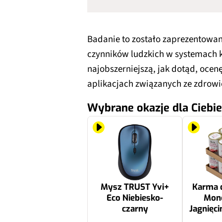
Badanie to zostało zaprezentowan
czynników ludzkich w systemach
najobszerniejszą, jak dotąd, oce
aplikacjach związanych ze zdrow
Wybrane okazje dla Ciebie
Mysz TRUST Yvi+
Karma d
Eco Niebiesko-
Mono
czarny
Jagnięci