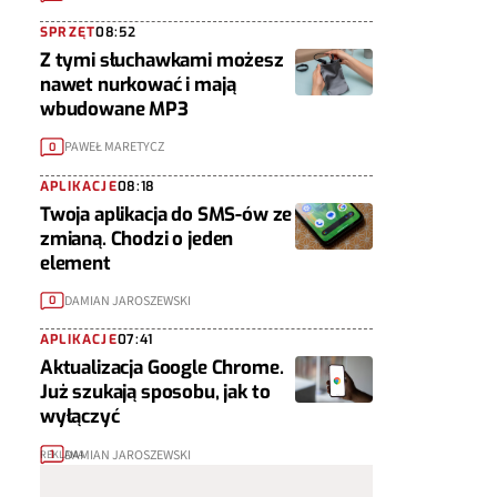
SPRZĘT
08:52
Z tymi słuchawkami możesz
nawet nurkować i mają
wbudowane MP3
PAWEŁ MARETYCZ
0
APLIKACJE
08:18
Twoja aplikacja do SMS-ów ze
zmianą. Chodzi o jeden
element
DAMIAN JAROSZEWSKI
0
APLIKACJE
07:41
Aktualizacja Google Chrome.
Już szukają sposobu, jak to
wyłączyć
DAMIAN JAROSZEWSKI
1