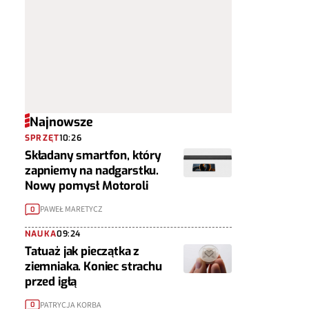
Najnowsze
SPRZĘT
10:26
Składany smartfon, który
zapniemy na nadgarstku.
Nowy pomysł Motoroli
PAWEŁ MARETYCZ
0
NAUKA
09:24
Tatuaż jak pieczątka z
ziemniaka. Koniec strachu
przed igłą
PATRYCJA KORBA
0