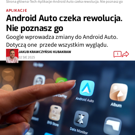
Strona główna
Tech
Aplikacje
Android Auto czeka rewolucja. Nie poznasz go
APLIKACJE
Android Auto czeka rewolucja.
Nie poznasz go
Google wprowadza zmiany do Android Auto.
Dotyczą one przede wszystkim wyglądu.
JAKUB KRAWCZYŃSKI KUBAKRAW
1
02 SIE 2025