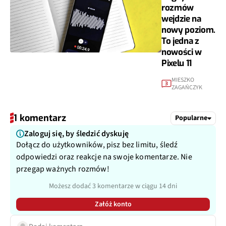
rozmów
wejdzie na
nowy poziom.
To jedna z
nowości w
Pixelu 11
MIESZKO
3
ZAGAŃCZYK
1 komentarz
Popularne
Zaloguj się, by śledzić dyskuję
Dołącz do użytkowników, pisz bez limitu, śledź
odpowiedzi oraz reakcje na swoje komentarze. Nie
przegap ważnych rozmów!
Możesz dodać 3 komentarze w ciągu 14 dni
Załóż konto