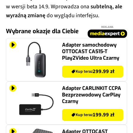
w wersji beta 14.9. Wprowadza ona
subtelną, ale
wyraźną zmianę
do wyglądu interfejsu.
REKLAMA
Wybrane okazje dla Ciebie
Adapter samochodowy
OTTOCAST CA515-T
Play2Video Ultra Czarny
299.99 zł
Kup teraz
Adapter CARLINKIT CCPA
Bezprzewodowy CarPlay
Czarny
199.99 zł
Kup teraz
Adapter OTTOCAST