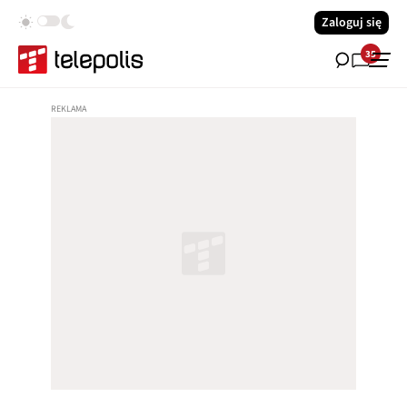
Zaloguj się
35