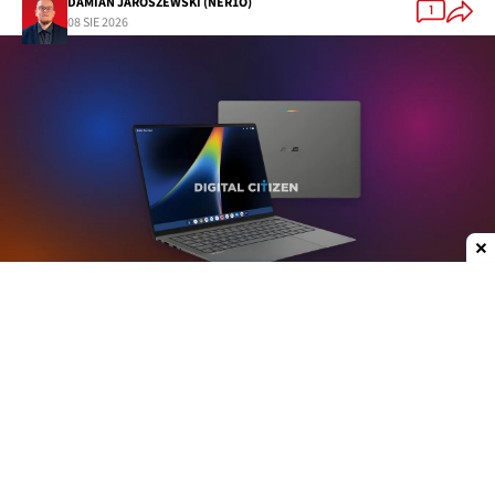
DAMIAN JAROSZEWSKI (NER1O)
1
08 SIE 2026
Dodaj do ulubionych źródeł w Google
Plotki na temat nowych laptopów z serii
Googlebook krążą już od jakiegoś czasu. W mojej
opinii może to być jedna z ciekawszych premier
ostatnich lat, przynajmniej w kategorii