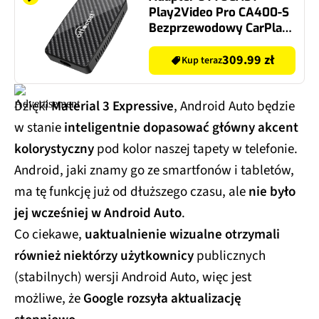
Play2Video Pro CA400-S
Bezprzewodowy CarPlay
Android Auto Czarny
309.99 zł
Kup teraz
Dzięki
Material 3 Expressive
, Android Auto będzie
w stanie
inteligentnie dopasować główny akcent
kolorystyczny
pod kolor naszej tapety w telefonie.
Android, jaki znamy go ze smartfonów i tabletów,
ma tę funkcję już od dłuższego czasu, ale
nie było
jej wcześniej w Android Auto
.
Co ciekawe,
uaktualnienie wizualne otrzymali
również niektórzy użytkownicy
publicznych
(stabilnych) wersji Android Auto, więc jest
możliwe, że
Google rozsyła aktualizację