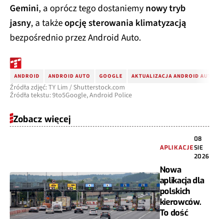
Gemini
, a oprócz tego dostaniemy
nowy tryb
jasny
, a także
opcję sterowania klimatyzacją
bezpośrednio przez Android Auto.
ANDROID
ANDROID AUTO
GOOGLE
AKTUALIZACJA ANDROID AUTO
Źródła zdjęć: TY Lim / Shutterstock.com
Źródła tekstu: 9to5Google, Android Police
Zobacz więcej
08
APLIKACJE
SIE
2026
Nowa
aplikacja dla
polskich
kierowców.
To dość