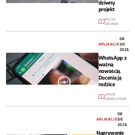
dziwny
projekt
MACIEJ
1
SIKORSKI
08
APLIKACJE
SIE
2026
WhatsApp z
ważną
nowością.
Docenią ją
rodzice
JAKUB
1
KRAWCZYŃSKI
08
APLIKACJE
SIE
2026
Nagrywanie