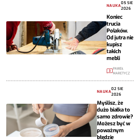
05 SIE
NAUKA
2026
Koniec
trucia
Polaków.
Od jutra nie
kupisz
takich
mebli
PAWEŁ
3
MARETYCZ
02 SIE
NAUKA
2026
Myślisz, że
dużo białka to
samo zdrowie?
Możesz być w
poważnym
błędzie