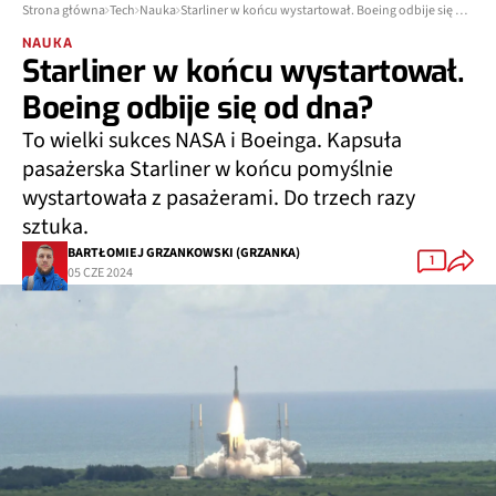
Strona główna
Tech
Nauka
Starliner w końcu wystartował. Boeing odbije się od dna?
NAUKA
Starliner w końcu wystartował.
Boeing odbije się od dna?
To wielki sukces NASA i Boeinga. Kapsuła
pasażerska Starliner w końcu pomyślnie
wystartowała z pasażerami. Do trzech razy
sztuka.
BARTŁOMIEJ GRZANKOWSKI (GRZANKA)
1
05 CZE 2024