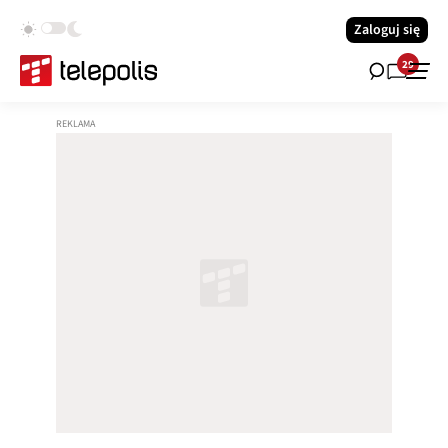
Zaloguj się
29