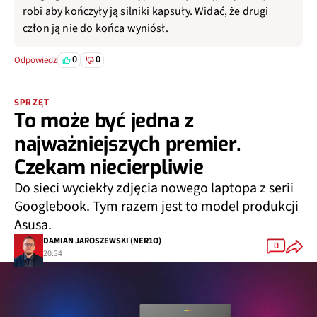
robi aby kończyły ją silniki kapsuły. Widać, że drugi
człon ją nie do końca wyniósł.
0
0
Odpowiedz
SPRZĘT
To może być jedna z
najważniejszych premier.
Czekam niecierpliwie
Do sieci wyciekły zdjęcia nowego laptopa z serii
Googlebook. Tym razem jest to model produkcji
Asusa.
DAMIAN JAROSZEWSKI (NER1O)
0
20:34