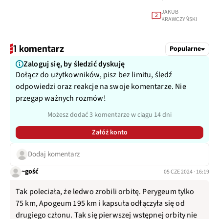
JAKUB
2
KRAWCZYŃSKI
1 komentarz
Popularne
Zaloguj się, by śledzić dyskuję
Dołącz do użytkowników, pisz bez limitu, śledź
odpowiedzi oraz reakcje na swoje komentarze. Nie
przegap ważnych rozmów!
Możesz dodać 3 komentarze w ciągu 14 dni
Załóż konto
Dodaj komentarz
~gość
05 CZE 2024 · 16:19
Tak poleciała, że ledwo zrobili orbitę. Perygeum tylko
75 km, Apogeum 195 km i kapsuła odłączyła się od
drugiego członu. Tak się pierwszej wstępnej orbity nie