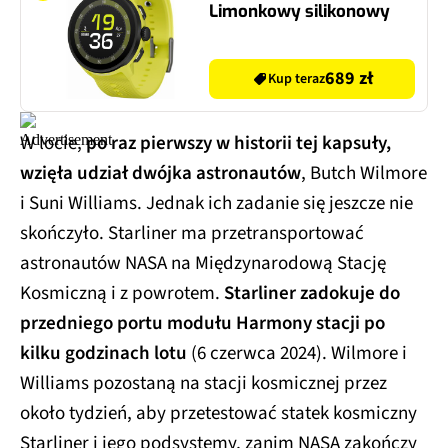
Limonkowy silikonowy
689 zł
Kup teraz
W locie,
po raz pierwszy w historii tej kapsuły,
wzięła udział dwójka astronautów
, Butch Wilmore
i Suni Williams. Jednak ich zadanie się jeszcze nie
skończyło. Starliner ma przetransportować
astronautów NASA na Międzynarodową Stację
Kosmiczną i z powrotem.
Starliner zadokuje do
przedniego portu modułu Harmony stacji po
kilku godzinach lotu
(6 czerwca 2024). Wilmore i
Williams pozostaną na stacji kosmicznej przez
około tydzień, aby przetestować statek kosmiczny
Starliner i jego podsystemy, zanim NASA zakończy