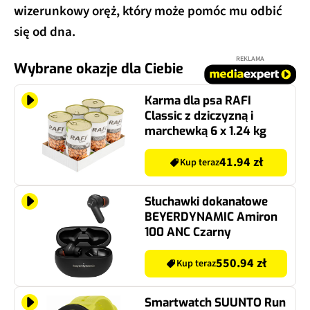
wizerunkowy oręż, który może pomóc mu odbić
się od dna.
REKLAMA
Wybrane okazje dla Ciebie
Karma dla psa RAFI
Classic z dziczyzną i
marchewką 6 x 1.24 kg
41.94 zł
Kup teraz
Słuchawki dokanałowe
BEYERDYNAMIC Amiron
100 ANC Czarny
550.94 zł
Kup teraz
Smartwatch SUUNTO Run