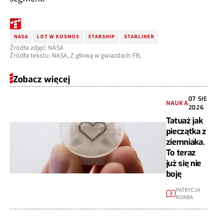
NASA
LOT W KOSMOS
STARSHIP
STARLINER
Źródła zdjęć: NASA
Źródła tekstu: NASA, Z głową w gwiazdach FB,
Zobacz więcej
07 SIE
NAUKA
2026
Tatuaż jak
pieczątka z
ziemniaka.
To teraz
już się nie
boję
PATRYCJA
3
KORBA