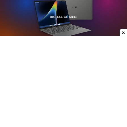
Dodaj do ulubionych źródeł w Google
Plotki na temat nowych laptopów z serii
Googlebook krążą już od jakiegoś czasu. W mojej
opinii może to być jedna z ciekawszych premier
ostatnich lat, przynajmniej w kategorii
przenośnych komputerów. Właśnie do sieci trafiły
rendery modelu stworzonego przez Asusa.