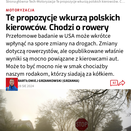
Strona główna
Tech
Motoryzacja
Te propozycje wkurzą polskich kierowców. Chodzi o rowery
MOTORYZACJA
Te propozycje wkurzą polskich
kierowców. Chodzi o rowery
Przełomowe badanie w USA może wkrótce
wpłynąć na spore zmiany na drogach. Zmiany
dotyczą rowerzystów, ale opublikowane właśnie
wyniki są mocno powiązane z kierowcami aut.
Może to być mocno nie w smak chociażby
naszym rodakom, którzy siadają za kółkiem.
BARTŁOMIEJ GRZANKOWSKI (GRZANKA)
41
28 SIE 2024