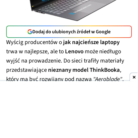
Dodaj do ulubionych źródeł w Google
Wyścig producentów o
jak najcieńsze laptopy
trwa w najlepsze, ale to
Lenovo
może niedługo
wyjść na prowadzenie. Do sieci trafiły materiały
przedstawiające
nieznany model ThinkBooka
,
który ma być rozwijany pod nazwą
"Aeroblade"
.
Jego obudowa wygląda
wręcz absurdalnie
smukło.