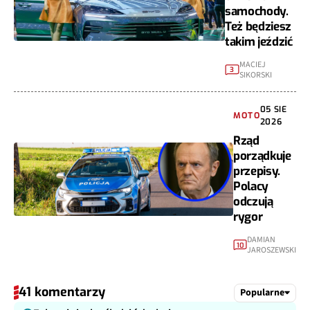
samochody.
Też będziesz
takim jeździć
MACIEJ
3
SIKORSKI
05 SIE
MOTO
2026
Rząd
porządkuje
przepisy.
Polacy
odczują
rygor
DAMIAN
10
JAROSZEWSKI
41 komentarzy
Popularne