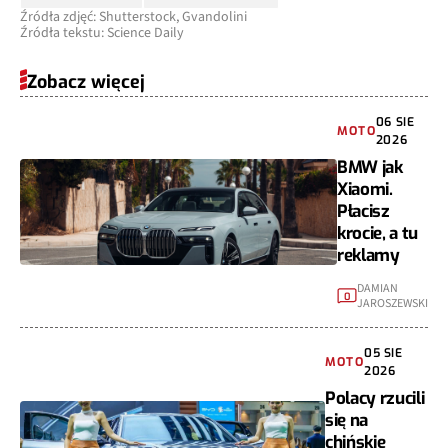
Źródła zdjęć: Shutterstock, Gvandolini
Źródła tekstu: Science Daily
Zobacz więcej
06 SIE
MOTO
2026
BMW jak
Xiaomi.
Płacisz
krocie, a tu
reklamy
DAMIAN
0
JAROSZEWSKI
05 SIE
MOTO
2026
Polacy rzucili
się na
chińskie