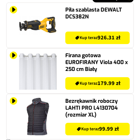
Piła szablasta DEWALT
DCS382N
926.31 zł
Kup teraz
Firana gotowa
EUROFIRANY Viola 400 x
250 cm Biały
179.99 zł
Kup teraz
Bezrękawnik roboczy
LAHTI PRO L4130704
(rozmiar XL)
99.99 zł
Kup teraz