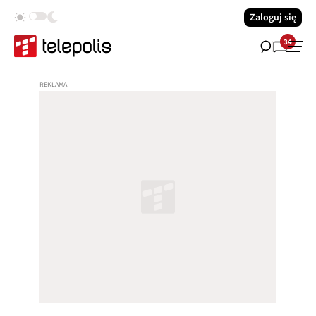
Zaloguj się
34