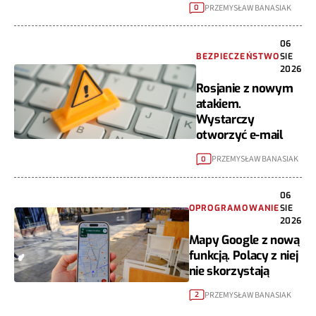
PRZEMYSŁAW BANASIAK
0
06
BEZPIECZEŃSTWO
SIE
2026
Rosjanie z nowym
atakiem.
Wystarczy
otworzyć e-mail
PRZEMYSŁAW BANASIAK
0
06
OPROGRAMOWANIE
SIE
2026
Mapy Google z nową
funkcją. Polacy z niej
nie skorzystają
PRZEMYSŁAW BANASIAK
2