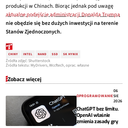
produkcji w Chinach. Biorąc jednak pod uwagę
aktualne podejście administracji Donalda Trumpa
nie obędzie się bez dużych inwestycji na terenie
Stanów Zjednoczonych.
CHINY
INTEL
NAND
SSD
SK HYNIX
Źródła zdjęć: Shutterstock
Źródła tekstu: MyDrivers, Wccftech, oprac. własne
Zobacz więcej
06
OPROGRAMOWANIE
SIE
2026
ChatGPT bez limitu.
OpenAI właśnie
zmienia zasady gry