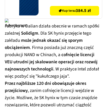
384.5 zł
Kup teraz
Fabryka w Dalian działa obecnie w ramach spółki
zależnej
Solidigm
. Dla SK hynix przejęcie tego
zakładu
może jednak okazać się sporym
obciążeniem
. Firma posiada już znaczną część
produkcji NAND w Chinach, a
cofnięcie licencji
VEU utrudni jej skalowanie operacji oraz rozwój
najnowszych technologii
. W praktyce Intel zdołał
więc pozbyć się "kukułczego jaja".
Przez najbliższe 120 dni obowiązuje okres
przejściowy
, zanim cofnięcie licencji wejdzie w
życie. Możliwe, że SK hynix w tym czasie znajdzie
rozwiązanie, które pozwoli utrzymać ciągłość