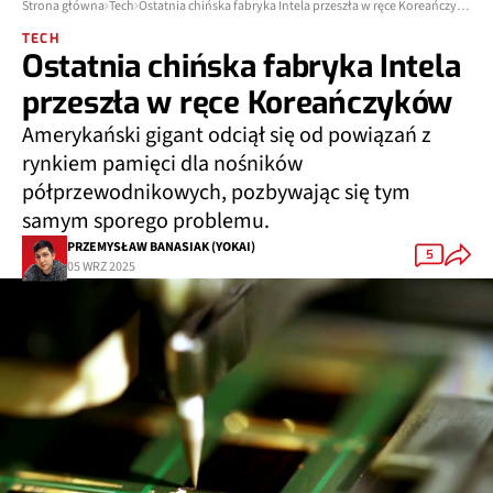
Strona główna
Tech
Ostatnia chińska fabryka Intela przeszła w ręce Koreańczyków
TECH
Ostatnia chińska fabryka Intela
przeszła w ręce Koreańczyków
Amerykański gigant odciął się od powiązań z
rynkiem pamięci dla nośników
półprzewodnikowych, pozbywając się tym
samym sporego problemu.
PRZEMYSŁAW BANASIAK (YOKAI)
5
05 WRZ 2025