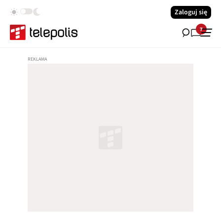
Zaloguj się
7