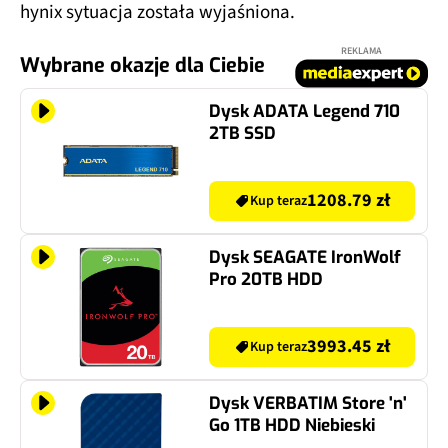
hynix sytuacja została wyjaśniona.
REKLAMA
Wybrane okazje dla Ciebie
Dysk ADATA Legend 710
2TB SSD
1208.79 zł
Kup teraz
Dysk SEAGATE IronWolf
Pro 20TB HDD
3993.45 zł
Kup teraz
Dysk VERBATIM Store 'n'
Go 1TB HDD Niebieski