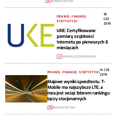
MARIAN SZUTIAK
16
18
PRAWO, FINANSE,
CZE
STATYSTYKI
2019
UKE: Certyfikowane
pomiary szybkości
Internetu po pierwszych 6
miesiącach
ARKADIUSZ DZIERMAŃSKI
11
14 CZE
PRAWO, FINANSE, STATYSTYKI
2019
Majowe wyniki speedtestu. T-
Mobile ma najszybsze LTE, a
Inea jest wciąż liderem rankingu
łączy stacjonarnych
MARIAN SZUTIAK
26