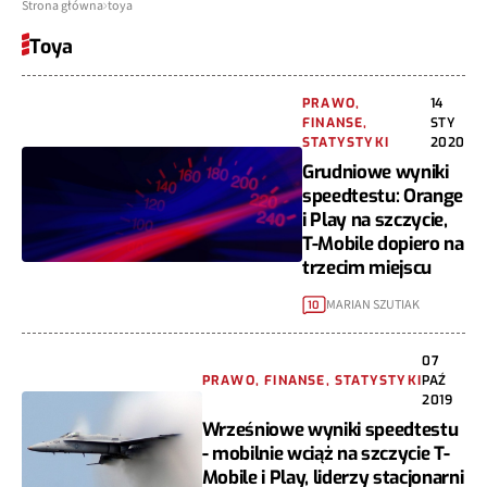
Strona główna
toya
Toya
PRAWO,
14
FINANSE,
STY
STATYSTYKI
2020
Grudniowe wyniki
speedtestu: Orange
i Play na szczycie,
T-Mobile dopiero na
trzecim miejscu
MARIAN SZUTIAK
10
07
PRAWO, FINANSE, STATYSTYKI
PAŹ
2019
Wrześniowe wyniki speedtestu
- mobilnie wciąż na szczycie T-
Mobile i Play, liderzy stacjonarni