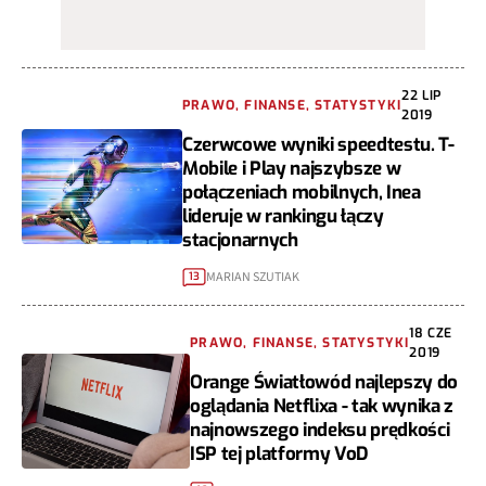
22 LIP
PRAWO, FINANSE, STATYSTYKI
2019
Czerwcowe wyniki speedtestu. T-
Mobile i Play najszybsze w
połączeniach mobilnych, Inea
lideruje w rankingu łączy
stacjonarnych
MARIAN SZUTIAK
13
18 CZE
PRAWO, FINANSE, STATYSTYKI
2019
Orange Światłowód najlepszy do
oglądania Netflixa - tak wynika z
najnowszego indeksu prędkości
ISP tej platformy VoD