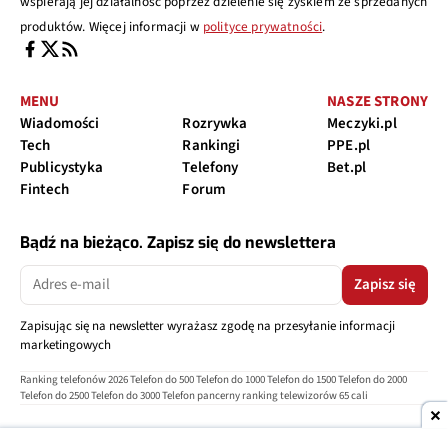
wspierają jej działalność poprzez dzielenie się zyskiem ze sprzedanych
produktów. Więcej informacji w
polityce prywatności
.
MENU
NASZE STRONY
Wiadomości
Rozrywka
Meczyki.pl
Tech
Rankingi
PPE.pl
Publicystyka
Telefony
Bet.pl
Fintech
Forum
Bądź na bieżąco. Zapisz się do newslettera
Zapisz się
Zapisując się na newsletter wyrażasz zgodę na przesyłanie informacji
marketingowych
Ranking telefonów 2026
Telefon do 500
Telefon do 1000
Telefon do 1500
Telefon do 2000
Telefon do 2500
Telefon do 3000
Telefon pancerny
ranking telewizorów 65 cali
O nas
Reklama
Regulamin
Polityka prywatności
Kontakt