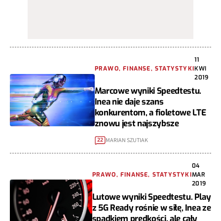
11
PRAWO, FINANSE, STATYSTYKI
KWI
2019
Marcowe wyniki Speedtestu.
Inea nie daje szans
konkurentom, a fioletowe LTE
znowu jest najszybsze
MARIAN SZUTIAK
22
04
PRAWO, FINANSE, STATYSTYKI
MAR
2019
Lutowe wyniki Speedtestu. Play
z 5G Ready rośnie w siłę, Inea ze
spadkiem prędkości, ale cały