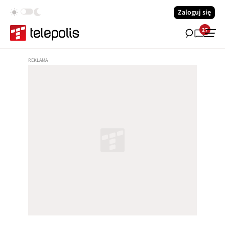
Zaloguj się
27