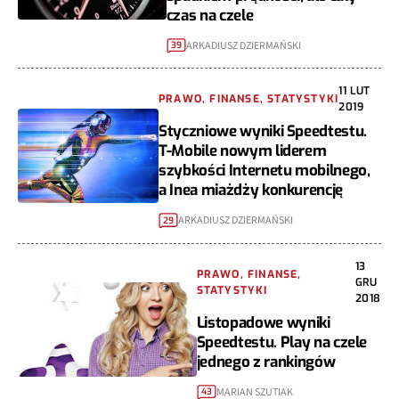
czas na czele
ARKADIUSZ DZIERMAŃSKI
39
11 LUT
PRAWO, FINANSE, STATYSTYKI
2019
Styczniowe wyniki Speedtestu.
T-Mobile nowym liderem
szybkości Internetu mobilnego,
a Inea miażdży konkurencję
ARKADIUSZ DZIERMAŃSKI
29
13
PRAWO, FINANSE,
GRU
STATYSTYKI
2018
Listopadowe wyniki
Speedtestu. Play na czele
jednego z rankingów
MARIAN SZUTIAK
43