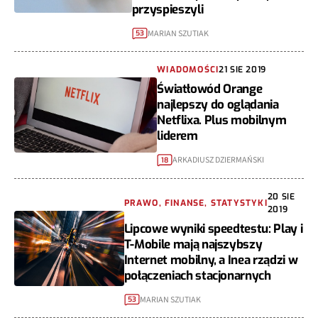
przyspieszyli
MARIAN SZUTIAK
53
WIADOMOŚCI
21 SIE 2019
Światłowód Orange
najlepszy do oglądania
Netflixa. Plus mobilnym
liderem
ARKADIUSZ DZIERMAŃSKI
18
20 SIE
PRAWO, FINANSE, STATYSTYKI
2019
Lipcowe wyniki speedtestu: Play i
T-Mobile mają najszybszy
Internet mobilny, a Inea rządzi w
połączeniach stacjonarnych
MARIAN SZUTIAK
53