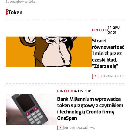
Strona główna
token
Token
14 GRU
FINTECH
2021
Stracił
równowartość
1 mln zł przez
czeski błąd.
"Zdarza się"
PIOTR URBANIAK
2
FINTECH
14 LIS 2019
Bank Millennium wprowadza
token sprzętowy z czytnikiem
i technologią Cronto firmy
OneSpan
MIESZKO ZAGAŃCZYK
7