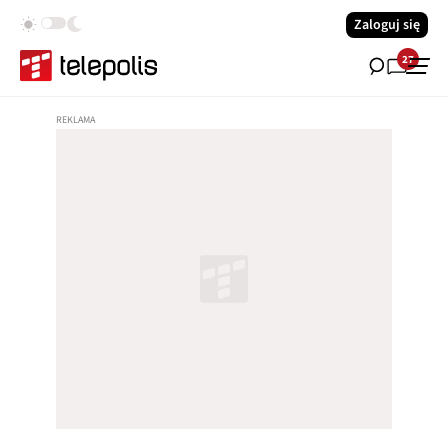
Zaloguj się
27