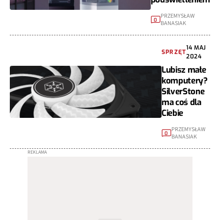
PRZEMYSŁAW
0
BANASIAK
14 MAJ
SPRZĘT
2024
Lubisz małe
komputery?
SilverStone
ma coś dla
Ciebie
PRZEMYSŁAW
0
BANASIAK