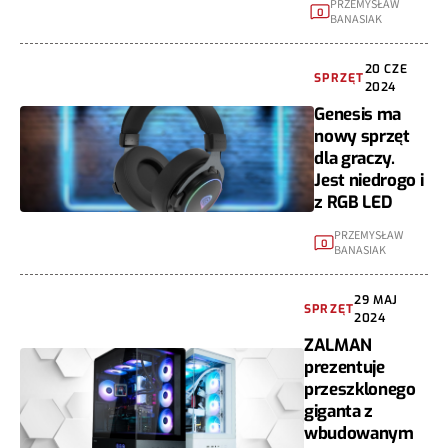
PRZEMYSŁAW
0
BANASIAK
20 CZE
SPRZĘT
2024
Genesis ma
nowy sprzęt
dla graczy.
Jest niedrogo i
z RGB LED
PRZEMYSŁAW
0
BANASIAK
29 MAJ
SPRZĘT
2024
ZALMAN
prezentuje
przeszklonego
giganta z
wbudowanym