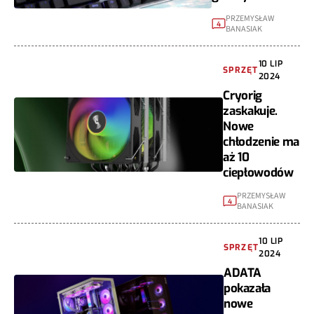
PRZEMYSŁAW
4
BANASIAK
10 LIP
SPRZĘT
2024
Cryorig
zaskakuje.
Nowe
chłodzenie ma
aż 10
ciepłowodów
PRZEMYSŁAW
4
BANASIAK
10 LIP
SPRZĘT
2024
ADATA
pokazała
nowe