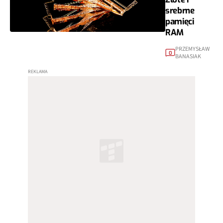
srebrne
pamięci
RAM
PRZEMYSŁAW
0
BANASIAK