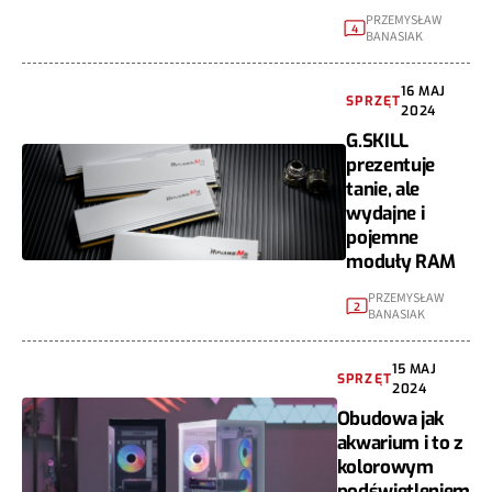
PRZEMYSŁAW
4
BANASIAK
16 MAJ
SPRZĘT
2024
G.SKILL
prezentuje
tanie, ale
wydajne i
pojemne
moduły RAM
PRZEMYSŁAW
2
BANASIAK
15 MAJ
SPRZĘT
2024
Obudowa jak
akwarium i to z
kolorowym
podświetleniem