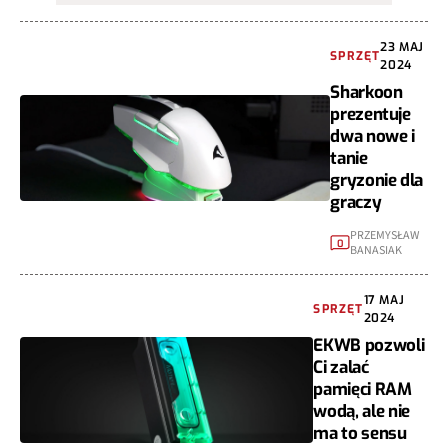
23 MAJ
SPRZĘT
2024
Sharkoon
prezentuje
dwa nowe i
tanie
gryzonie dla
graczy
PRZEMYSŁAW
0
BANASIAK
17 MAJ
SPRZĘT
2024
EKWB pozwoli
Ci zalać
pamięci RAM
wodą, ale nie
ma to sensu