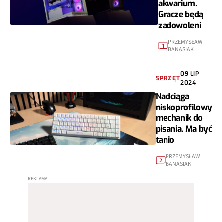
akwarium.
Gracze będą
zadowoleni
PRZEMYSŁAW
1
BANASIAK
09 LIP
SPRZĘT
2024
Nadciąga
niskoprofilowy
mechanik do
pisania. Ma być
tanio
PRZEMYSŁAW
2
BANASIAK