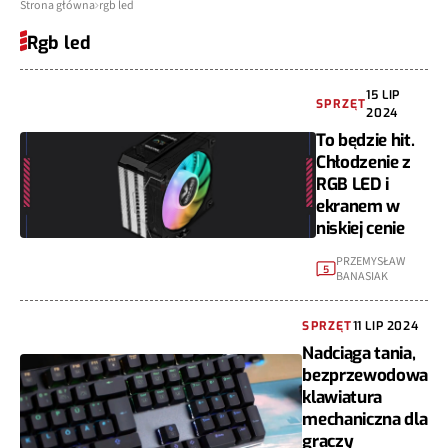
Strona główna
rgb led
Rgb led
15 LIP
SPRZĘT
2024
To będzie hit.
Chłodzenie z
RGB LED i
ekranem w
niskiej cenie
PRZEMYSŁAW
5
BANASIAK
SPRZĘT
11 LIP 2024
Nadciąga tania,
bezprzewodowa
klawiatura
mechaniczna dla
graczy