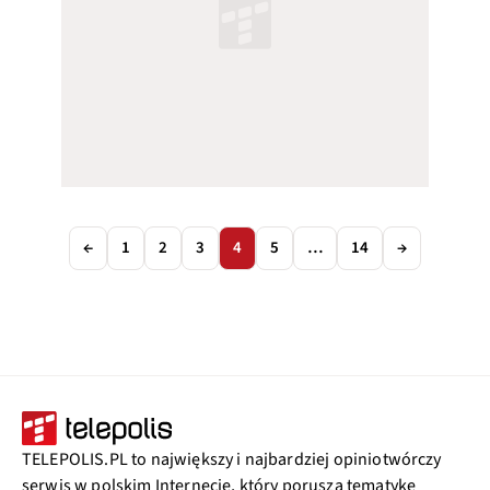
←
1
2
3
4
5
…
14
→
TELEPOLIS.PL to największy i najbardziej opiniotwórczy
serwis w polskim Internecie, który porusza tematykę