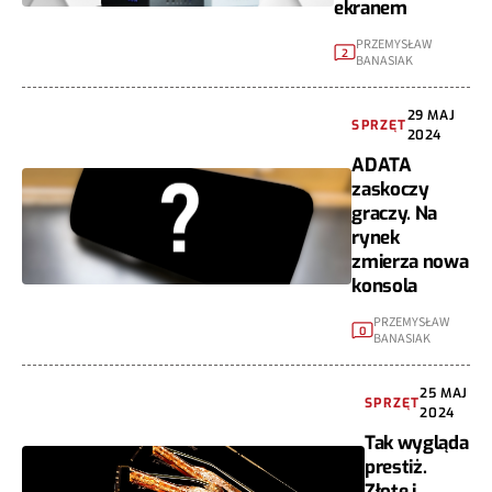
ekranem
PRZEMYSŁAW
2
BANASIAK
29 MAJ
SPRZĘT
2024
ADATA
zaskoczy
graczy. Na
rynek
zmierza nowa
konsola
PRZEMYSŁAW
0
BANASIAK
25 MAJ
SPRZĘT
2024
Tak wygląda
prestiż.
Złote i