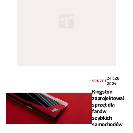
24 CZE
SPRZĘT
2024
Kingston
zaprojektował
sprzęt dla
fanów
szybkich
samochodów