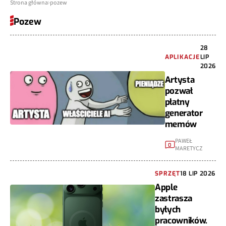
Strona główna
pozew
Pozew
28
APLIKACJE
LIP
2026
Artysta
pozwał
płatny
generator
memów
PAWEŁ
0
MARETYCZ
SPRZĘT
18 LIP 2026
Apple
zastrasza
byłych
pracowników.