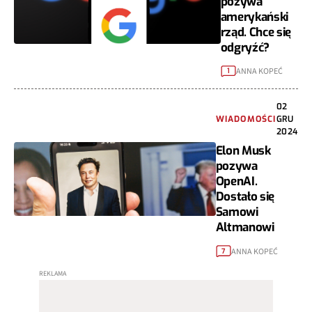
pozywa
amerykański
rząd. Chce się
odgryźć?
ANNA KOPEĆ
1
02
WIADOMOŚCI
GRU
2024
Elon Musk
pozywa
OpenAI.
Dostało się
Samowi
Altmanowi
ANNA KOPEĆ
7