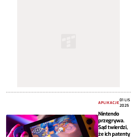
01 LIS
APLIKACJE
2025
Nintendo
przegrywa.
Sąd twierdzi,
że ich patenty