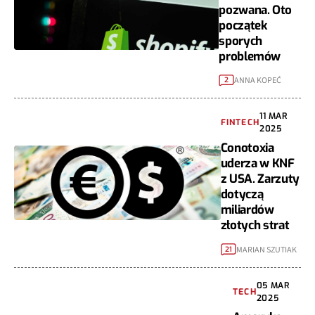
pozwana. Oto
początek
sporych
problemów
ANNA KOPEĆ
2
11 MAR
FINTECH
2025
Conotoxia
uderza w KNF
z USA. Zarzuty
dotyczą
miliardów
złotych strat
MARIAN SZUTIAK
21
05 MAR
TECH
2025