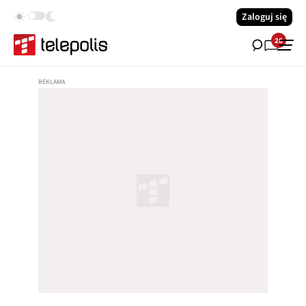
Zaloguj się
28