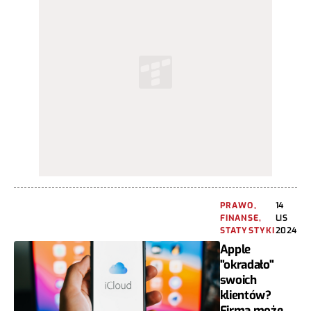
PRAWO,
14
FINANSE,
LIS
STATYSTYKI
2024
Apple
"okradało"
swoich
klientów?
Firma może