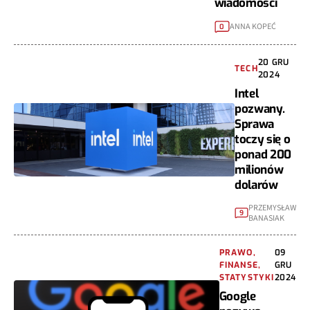
wiadomości
ANNA KOPEĆ
0
20 GRU
TECH
2024
Intel
pozwany.
Sprawa
toczy się o
ponad 200
milionów
dolarów
PRZEMYSŁAW
9
BANASIAK
PRAWO,
09
FINANSE,
GRU
STATYSTYKI
2024
Google