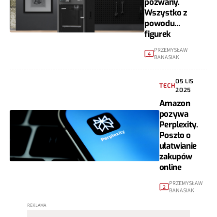
pozwany.
Wszystko z
powodu...
figurek
PRZEMYSŁAW
4
BANASIAK
05 LIS
TECH
2025
Amazon
pozywa
Perplexity.
Poszło o
ułatwianie
zakupów
online
PRZEMYSŁAW
2
BANASIAK