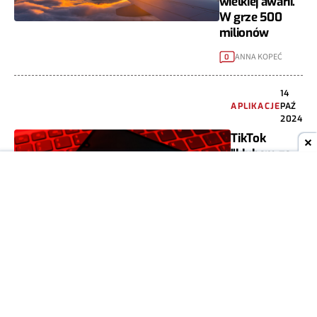
wielkiej awarii.
W grze 500
milionów
ANNA KOPEĆ
0
14
APLIKACJE
PAŹ
2024
TikTok
"klubem ze
striptizem
pełnym 15-
latków"?
Nowe fakty
ANNA KOPEĆ
3
PRAWO,
04
FINANSE,
PAŹ
STATYSTYKI
2024