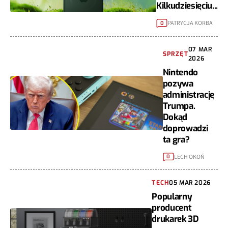
Kilkudziesięciu...
PATRYCJA KORBA
0
07 MAR
SPRZĘT
2026
Nintendo
pozywa
administrację
Trumpa.
Dokąd
doprowadzi
ta gra?
LECH OKOŃ
0
TECH
05 MAR 2026
Popularny
producent
drukarek 3D