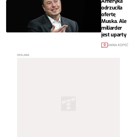
Ameryka
odrzuciła
ofertę
Muska. Ale
miliarder
jest uparty
ANNA KOPEĆ
0