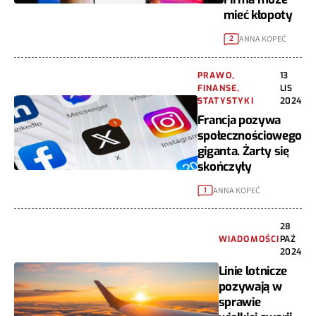
mieć kłopoty
ANNA KOPEĆ
2
PRAWO,
13
FINANSE,
LIS
STATYSTYKI
2024
Francja pozywa
społecznościowego
giganta. Żarty się
skończyły
ANNA KOPEĆ
1
28
WIADOMOŚCI
PAŹ
2024
Linie lotnicze
pozywają w
sprawie