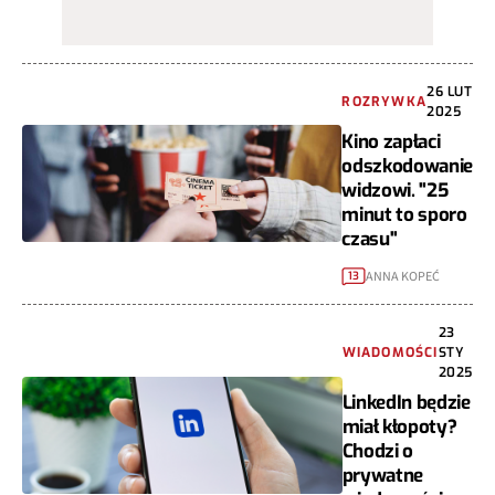
26 LUT
ROZRYWKA
2025
Kino zapłaci
odszkodowanie
widzowi. "25
minut to sporo
czasu"
ANNA KOPEĆ
13
23
WIADOMOŚCI
STY
2025
LinkedIn będzie
miał kłopoty?
Chodzi o
prywatne