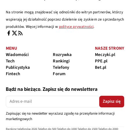
Na stronie mogą znajdować się odnośniki do witryn partnerów, którzy
wspierają jej działalność poprzez dzielenie się zyskiem ze sprzedanych
produktów. Więcej informacji w
polityce prywatności
.
MENU
NASZE STRONY
Wiadomości
Rozrywka
Meczyki.pl
Tech
Rankingi
PPE.pl
Publicystyka
Telefony
Bet.pl
Fintech
Forum
Bądź na bieżąco. Zapisz się do newslettera
Zapisz się
Zapisując się na newsletter wyrażasz zgodę na przesyłanie informacji
marketingowych
Ranking telefonów 2026
Telefon do 500
Telefon do 1000
Telefon do 1500
Telefon do 2000