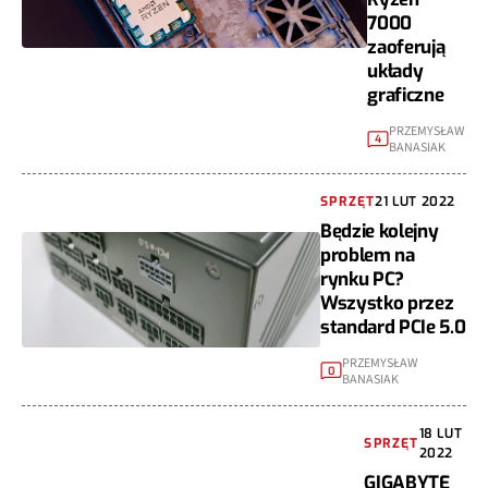
7000
zaoferują
układy
graficzne
PRZEMYSŁAW
4
BANASIAK
SPRZĘT
21 LUT 2022
Będzie kolejny
problem na
rynku PC?
Wszystko przez
standard PCIe 5.0
PRZEMYSŁAW
0
BANASIAK
18 LUT
SPRZĘT
2022
GIGABYTE