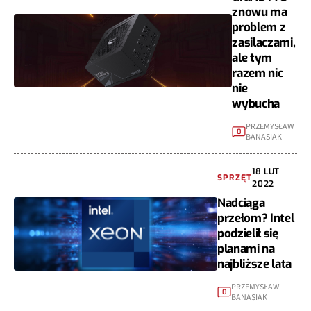
znowu ma
problem z
zasilaczami,
ale tym
razem nic
nie
wybucha
PRZEMYSŁAW
0
BANASIAK
18 LUT
SPRZĘT
2022
Nadciąga
przełom? Intel
podzielił się
planami na
najbliższe lata
PRZEMYSŁAW
0
BANASIAK