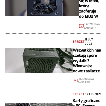
się w dłoni,
który
zaoferuje
do 1300 W
PRZEMYSŁAW
0
BANASIAK
11 LUT
SPRZĘT
2022
Wszystkich nas
czekają spore
wydatki?
Winowajcą
nowe zasilacze
PRZEMYSŁAW
16
BANASIAK
SPRZĘT
02 LIS 2021
Karty graficzne
z PCI Expess