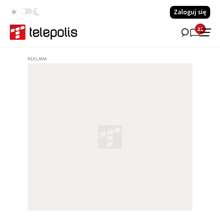
Zaloguj się
21