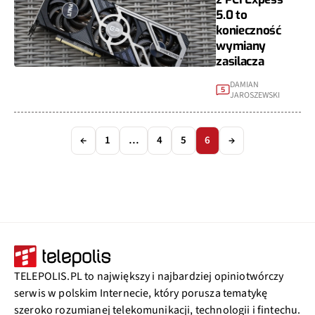
5.0 to
konieczność
wymiany
zasilacza
DAMIAN
5
JAROSZEWSKI
←
1
…
4
5
6
→
TELEPOLIS.PL to największy i najbardziej opiniotwórczy
serwis w polskim Internecie, który porusza tematykę
szeroko rozumianej telekomunikacji, technologii i fintechu.