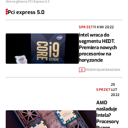
Strona główna
PCI Express 5.0
Pci express 5.0
SPRZĘT
11 KWI 2022
Intel wraca do
segmentu HEDT.
Premiera nowych
procesorów na
horyzoncie
PRZEMYSŁAW BANASIAK
0
25
SPRZĘT
LUT
2022
AMD
naśladuje
Intela?
Procesory
Ryzen