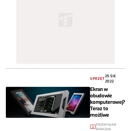
25 SIE
SPRZĘT
2022
Ekran w
obudowie
komputerowej?
Teraz to
możliwe
PRZEMYSŁAW
2
BANASIAK