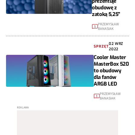
prezentuje
obudowę z
zatoką 5,25"
PRZEMYSŁAW
1
BANASIAK
02 WRZ
SPRZĘT
2022
Cooler Master
MasterBox 520
to obudowy
dla fanów
ARGB LED
PRZEMYSŁAW
1
BANASIAK