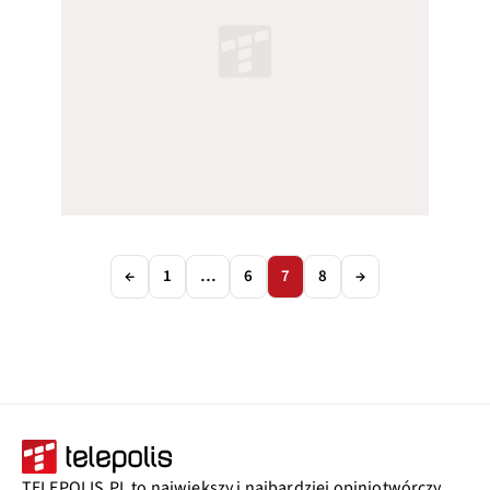
←
1
…
6
7
8
→
TELEPOLIS.PL to największy i najbardziej opiniotwórczy