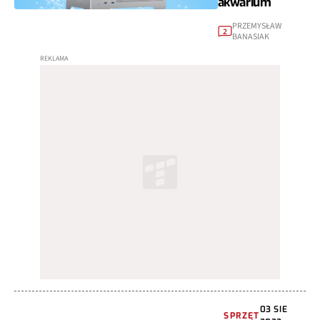
akwarium
PRZEMYSŁAW
2
BANASIAK
03 SIE
SPRZĘT