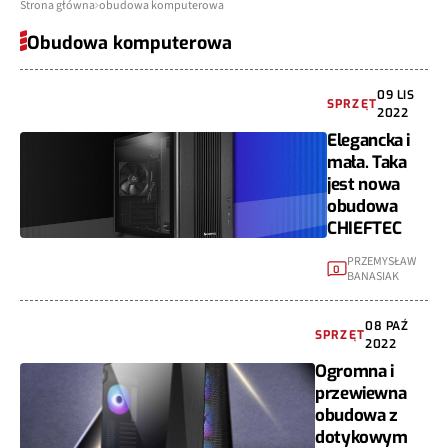
Strona główna
obudowa komputerowa
Obudowa komputerowa
09 LIS
SPRZĘT
2022
Elegancka i
mała. Taka
jest nowa
obudowa
CHIEFTEC
PRZEMYSŁAW
0
BANASIAK
08 PAŹ
SPRZĘT
2022
Ogromna i
przewiewna
obudowa z
dotykowym