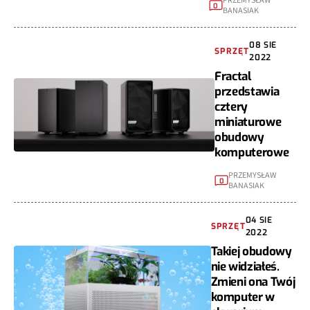
PRZEMYSŁAW
0
BANASIAK
08 SIE
SPRZĘT
2022
Fractal
przedstawia
cztery
miniaturowe
obudowy
komputerowe
PRZEMYSŁAW
0
BANASIAK
04 SIE
SPRZĘT
2022
Takiej obudowy
nie widziałeś.
Zmieni ona Twój
komputer w