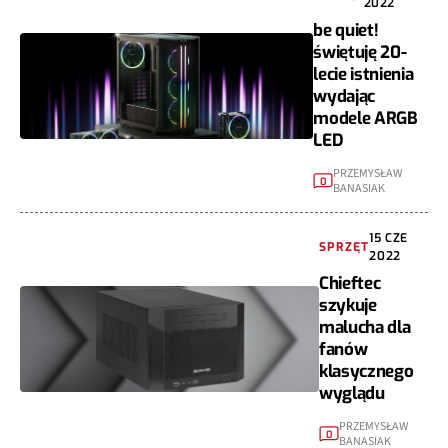
2022
be quiet!
świętuję 20-
lecie istnienia
wydając
modele ARGB
LED
PRZEMYSŁAW
0
BANASIAK
15 CZE
SPRZĘT
2022
Chieftec
szykuje
malucha dla
fanów
klasycznego
wyglądu
PRZEMYSŁAW
0
BANASIAK