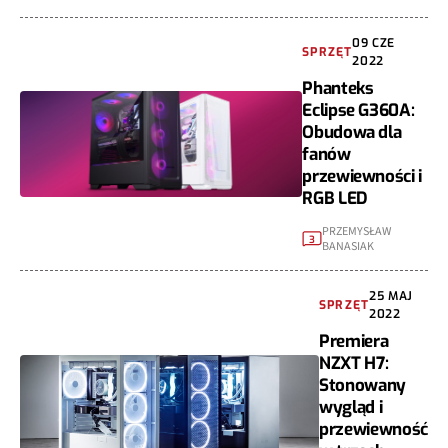
09 CZE
SPRZĘT
2022
Phanteks
Eclipse G360A:
Obudowa dla
fanów
przewiewności i
RGB LED
PRZEMYSŁAW
3
BANASIAK
25 MAJ
SPRZĘT
2022
Premiera
NZXT H7:
Stonowany
wygląd i
przewiewność