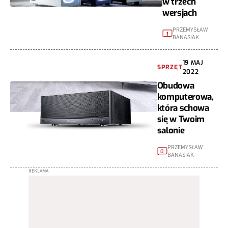
w trzech
wersjach
PRZEMYSŁAW
1
BANASIAK
19 MAJ
SPRZĘT
2022
Obudowa
komputerowa,
która schowa
się w Twoim
salonie
PRZEMYSŁAW
0
BANASIAK