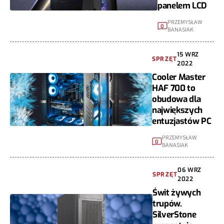
panelem LCD
PRZEMYSŁAW
0
BANASIAK
15 WRZ
SPRZĘT
2022
Cooler Master
HAF 700 to
obudowa dla
największych
entuzjastów PC
PRZEMYSŁAW
0
BANASIAK
06 WRZ
SPRZĘT
2022
Świt żywych
trupów.
SilverStone