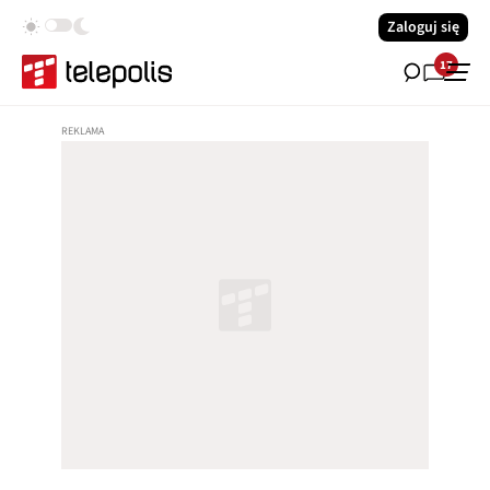
Zaloguj się
17