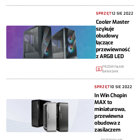
SPRZĘT
12 SIE 2022
Cooler Master
szykuje
obudowy
łączące
przewiewność
z ARGB LED
PRZEMYSŁAW
0
BANASIAK
SPRZĘT
10 SIE 2022
In Win Chopin
MAX to
miniaturowa,
przewiewna
obudowa z
zasilaczem