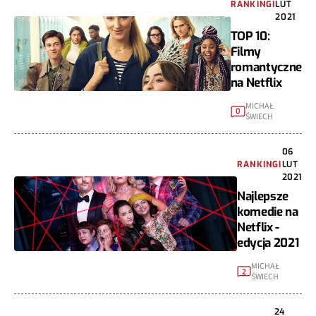
RANKINGI
LUT
2021
TOP 10:
Filmy
romantyczne
na Netflix
MICHAŁ
0
ŚWIECH
06
RANKINGI
LUT
2021
Najlepsze
komedie na
Netflix -
edycja 2021
MICHAŁ
2
ŚWIECH
24