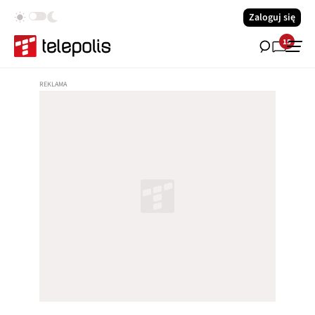
Zaloguj się
15