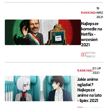
19
RANKINGI
WRZ
2021
Najlepsze
komedie na
Netflix -
wrzesień
2021
MICHAŁ
0
ŚWIECH
01 LIP
RANKINGI
2021
Jakie anime
oglądać?
Najlepsze
anime na lato
- lipiec 2021