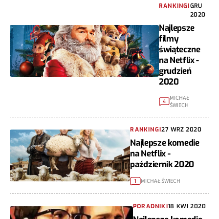
RANKINGI
GRU
2020
Najlepsze
filmy
świąteczne
na Netflix -
grudzień
2020
MICHAŁ
4
ŚWIECH
RANKINGI
27 WRZ 2020
Najlepsze komedie
na Netflix -
październik 2020
MICHAŁ ŚWIECH
1
PORADNIKI
18 KWI 2020