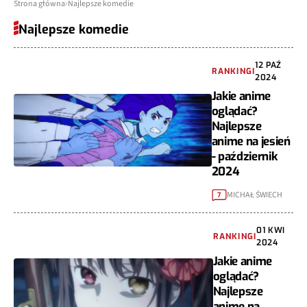
Strona główna
Najlepsze komedie
Najlepsze komedie
12 PAŹ
RANKINGI
2024
Jakie anime
oglądać?
Najlepsze
anime na jesień
- październik
2024
MICHAŁ ŚWIECH
7
01 KWI
RANKINGI
2024
Jakie anime
oglądać?
Najlepsze
anime na