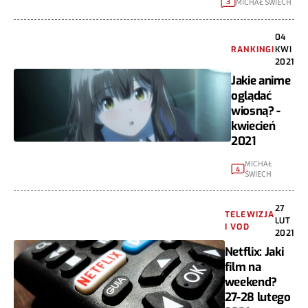
MICHAŁ ŚWIECH
3
04
RANKINGI
KWI
2021
Jakie anime
oglądać
wiosną? -
kwiecień
2021
MICHAŁ
4
ŚWIECH
27
TELEWIZJA
LUT
I VOD
2021
Netflix: Jaki
film na
weekend?
27-28 lutego