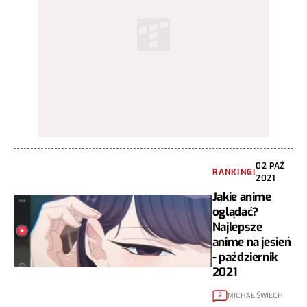
02 PAŹ
RANKINGI
2021
Jakie anime
oglądać?
Najlepsze
anime na jesień
- październik
2021
MICHAŁ ŚWIECH
2