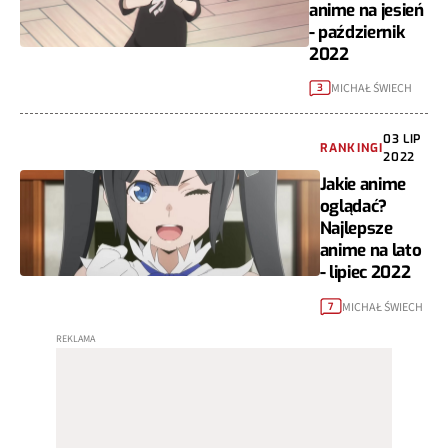
anime na jesień
- październik
2022
MICHAŁ ŚWIECH
3
03 LIP
RANKINGI
2022
Jakie anime
oglądać?
Najlepsze
anime na lato
- lipiec 2022
MICHAŁ ŚWIECH
7