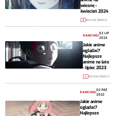
wiosnę -
kwiecień 2024
MICHAŁ ŚWIECH
5
02 LIP
RANKINGI
2023
Jakie anime
oglądać?
Najlepsze
anime na lato
- lipiec 2023
MICHAŁ ŚWIECH
1
02 PAŹ
RANKINGI
2022
Jakie anime
oglądać?
Najlepsze