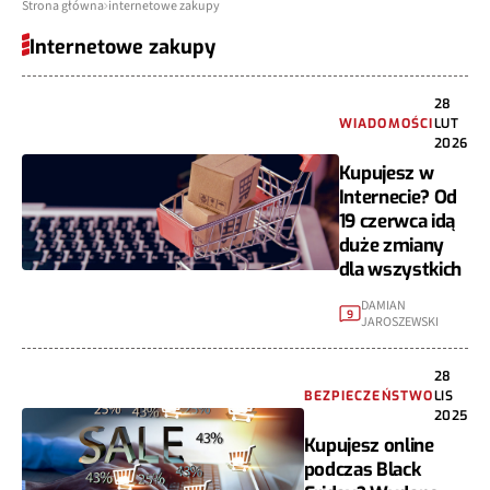
Strona główna
internetowe zakupy
Internetowe zakupy
28
WIADOMOŚCI
LUT
2026
Kupujesz w
Internecie? Od
19 czerwca idą
duże zmiany
dla wszystkich
DAMIAN
9
JAROSZEWSKI
28
BEZPIECZEŃSTWO
LIS
2025
Kupujesz online
podczas Black