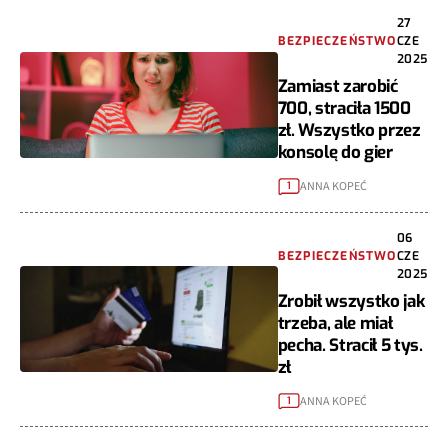
27
BEZPIECZEŃSTWO
CZE
2025
Zamiast zarobić
700, straciła 1500
zł. Wszystko przez
konsolę do gier
ANNA KOPEĆ
1
06
BEZPIECZEŃSTWO
CZE
2025
Zrobił wszystko jak
trzeba, ale miał
pecha. Stracił 5 tys.
zł
ANNA KOPEĆ
1