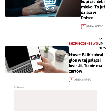
kupi ci chleb i
mleko. To już
działa w
Polsce
ANNA KOPEĆ
0
22
BEZPIECZEŃSTWO
LIP
2025
Nawet BLIK zabrał
głos w tej palącej
kwestii. Tu nie ma
żartów
ANNA KOPEĆ
3