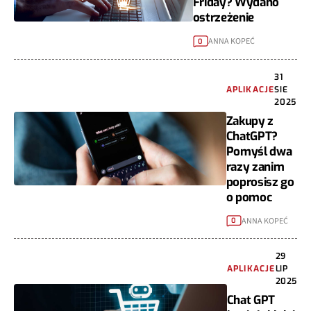
Friday? Wydano
ostrzeżenie
ANNA KOPEĆ
0
31
APLIKACJE
SIE
2025
Zakupy z
ChatGPT?
Pomyśl dwa
razy zanim
poprosisz go
o pomoc
ANNA KOPEĆ
0
29
APLIKACJE
LIP
2025
Chat GPT