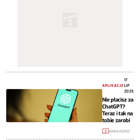
17
APLIKACJE
LIP
2025
Nie płacisz za
ChatGPT?
Teraz i tak na
tobie zarobi
ANNA KOPEĆ
2