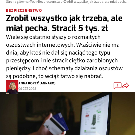
Strona główna
Tech
Bezpieczeństwo
Zrobił wszystko jak trzeba, ale miał pecha. Stracił 5 tys. zł
BEZPIECZEŃSTWO
Zrobił wszystko jak trzeba, ale
miał pecha. Stracił 5 tys. zł
Wiele się ostatnio słyszy o rozmaitych
oszustwach internetowych. Właściwie nie ma
dnia, aby ktoś nie dał się naciąć tego typu
przestępcom i nie stracił ciężko zarobionych
pieniędzy. I choć schematy działania oszustów
są podobne, to wciąż łatwo się nabrać.
ANNA KOPEĆ (ANNAKO)
1
06 CZE 2025