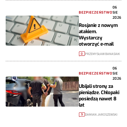
06
BEZPIECZEŃSTWO
SIE
2026
Rosjanie z nowym
atakiem.
Wystarczy
otworzyć e-mail
PRZEMYSŁAW BANASIAK
0
06
BEZPIECZEŃSTWO
SIE
2026
Ubijali strony za
pieniądze. Chłopaki
posiedzą nawet 8
lat
DAMIAN JAROSZEWSKI
9