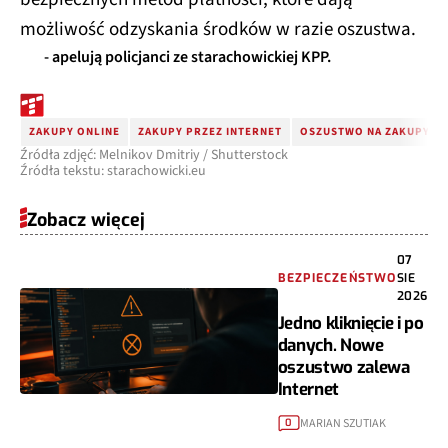
możliwość odzyskania środków w razie oszustwa.
- apelują policjanci ze starachowickiej KPP.
ZAKUPY ONLINE
ZAKUPY PRZEZ INTERNET
OSZUSTWO NA ZAKUPY
Źródła zdjęć: Melnikov Dmitriy / Shutterstock
Źródła tekstu: starachowicki.eu
Zobacz więcej
07
BEZPIECZEŃSTWO
SIE
2026
Jedno kliknięcie i po
danych. Nowe
oszustwo zalewa
Internet
MARIAN SZUTIAK
0