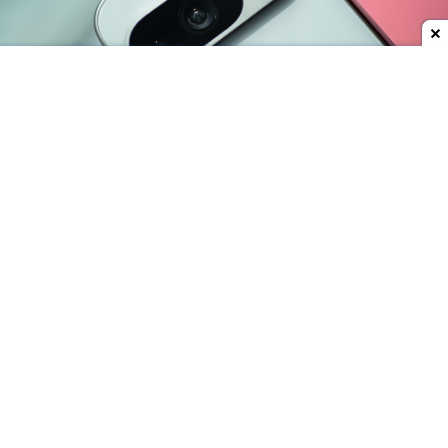
Dodaj do ulubionych źródeł w Google
Do oficjalnej premiery najnowszego flagowca
Google pozostało jeszcze trochę czasu, jednak
smartfon można już kupić w Turcji. Do sieci trafiły
zdjęcia zapieczętowanych pudełek, które rzekomo
kryją w sobie
nadchodzącego Pixela 11 Pro XL
.
Smartfony miały trafić w ręce handlarzy z szarej
strefy, którzy wycenili te przedpremierowe rarytasy
na kwotę
1700 USD
(ok. 6300 zł). Prawdopodobnie
finalna cena za smartfon będzie porównywalna lub