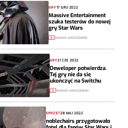
GRY
17 GRU 2022
Massive Entertainment
szuka testerów do nowej
gry Star Wars
DAMIAN JAROSZEWSKI
0
GRY
21 CZE 2022
Deweloper potwierdza.
Tej gry nie da się
ukończyć na Switchu
DAMIAN JAROSZEWSKI
3
SPRZĘT
28 MAJ 2022
noblechairs przygotowało
fotel dla fanów Star Wars i