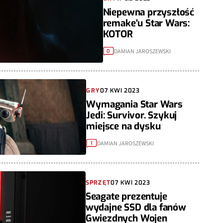
Niepewna przyszłość
remake'u Star Wars:
KOTOR
DAMIAN JAROSZEWSKI
0
GRY
07 KWI 2023
Wymagania Star Wars
Jedi: Survivor. Szykuj
miejsce na dysku
DAMIAN JAROSZEWSKI
1
SPRZĘT
07 KWI 2023
Seagate prezentuje
wydajne SSD dla fanów
Gwiezdnych Wojen