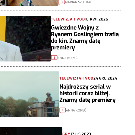
MARIAN SZUTIAK
3
TELEWIZJA I VOD
18 KWI 2025
Gwiezdne Wojny z
Ryanem Goslingiem trafią
do kin. Znamy datę
premiery
ANNA KOPEĆ
1
TELEWIZJA I VOD
24 GRU 2024
Najdroższy serial w
historii coraz bliżej.
Znamy datę premiery
ANNA KOPEĆ
1
GRY
17 LIS 2023