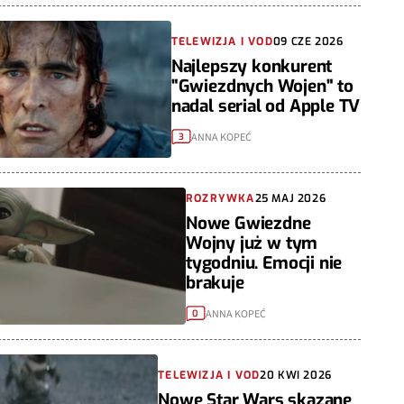
TELEWIZJA I VOD
09 CZE 2026
Najlepszy konkurent
"Gwiezdnych Wojen" to
nadal serial od Apple TV
ANNA KOPEĆ
3
ROZRYWKA
25 MAJ 2026
Nowe Gwiezdne
Wojny już w tym
tygodniu. Emocji nie
brakuje
ANNA KOPEĆ
0
TELEWIZJA I VOD
20 KWI 2026
Nowe Star Wars skazane