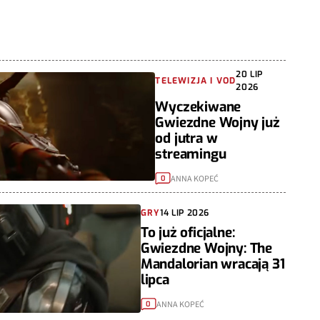
20 LIP
TELEWIZJA I VOD
2026
Wyczekiwane
Gwiezdne Wojny już
od jutra w
streamingu
ANNA KOPEĆ
0
GRY
14 LIP 2026
To już oficjalne:
Gwiezdne Wojny: The
Mandalorian wracają 31
lipca
ANNA KOPEĆ
0