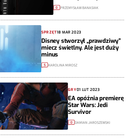
PRZEMYSŁAW BANASIAK
0
SPRZĘT
18 MAR 2023
Disney stworzył „prawdziwy”
miecz świetlny. Ale jest duży
minus
KAROLINA MIROSZ
5
GRY
01 LUT 2023
EA opóźnia premierę
Star Wars: Jedi
Survivor
DAMIAN JAROSZEWSKI
0