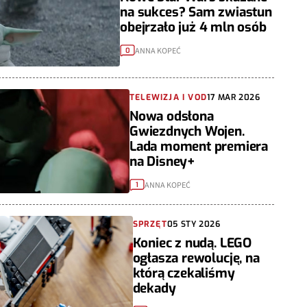
na sukces? Sam zwiastun
obejrzało już 4 mln osób
ANNA KOPEĆ
0
TELEWIZJA I VOD
17 MAR 2026
Nowa odsłona
Gwiezdnych Wojen.
Lada moment premiera
na Disney+
ANNA KOPEĆ
1
SPRZĘT
05 STY 2026
Koniec z nudą. LEGO
ogłasza rewolucję, na
którą czekaliśmy
dekady