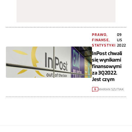
PRAWO,
09
FINANSE,
LIS
STATYSTYKI
2022
InPost chwali
się wynikami
finansowymi
za 3Q2022.
Jest czym
MARIAN SZUTIAK
6