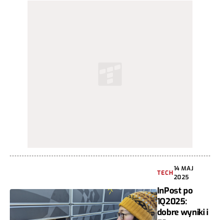
14 MAJ
TECH
2025
InPost po
1Q2025:
dobre wyniki i