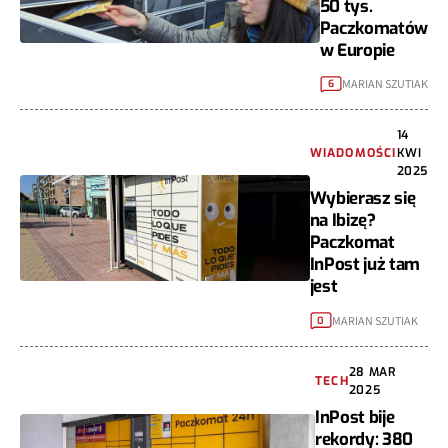
50 tys.
Paczkomatów
w Europie
MARIAN SZUTIAK
6
14
WIADOMOŚCI
KWI
2025
Wybierasz się
na Ibizę?
Paczkomat
InPost już tam
jest
MARIAN SZUTIAK
0
28 MAR
TECH
2025
InPost bije
rekordy: 380