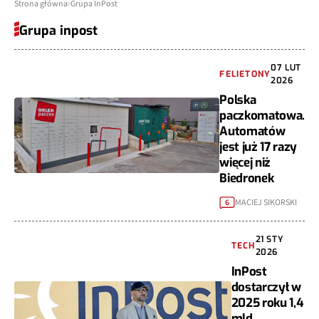
Strona główna
Grupa InPost
Grupa inpost
07 LUT
FELIETONY
2026
Polska
paczkomatowa.
Automatów
jest już 17 razy
więcej niż
Biedronek
MACIEJ SIKORSKI
6
21 STY
TECH
2026
InPost
dostarczył w
2025 roku 1,4
mld