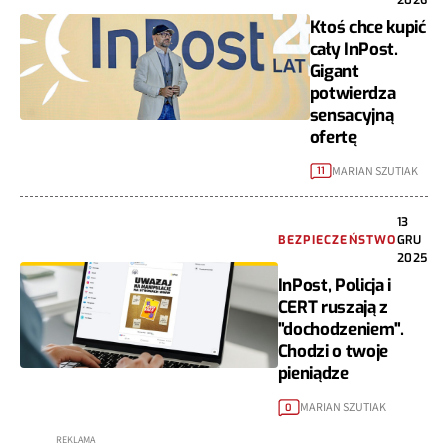
Ktoś chce kupić
cały InPost.
Gigant
potwierdza
sensacyjną
ofertę
MARIAN SZUTIAK
11
13
BEZPIECZEŃSTWO
GRU
2025
InPost, Policja i
CERT ruszają z
"dochodzeniem".
Chodzi o twoje
pieniądze
MARIAN SZUTIAK
0