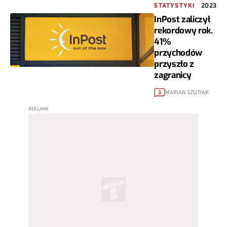
STATYSTYKI
2023
InPost zaliczył
rekordowy rok.
41%
przychodów
przyszło z
zagranicy
MARIAN SZUTIAK
3