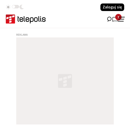
Zaloguj się
7