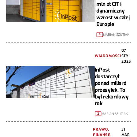
mln zł CIT i
dynamiczny
wzrost w całej
Europie
MARIAN SZUTIAK
4
07
WIADOMOŚCI
STY
2025
InPost
dostarczył
ponad miliard
przesyłek. To
był rekordowy
rok
MARIAN SZUTIAK
2
PRAWO,
31
FINANSE,
MAR