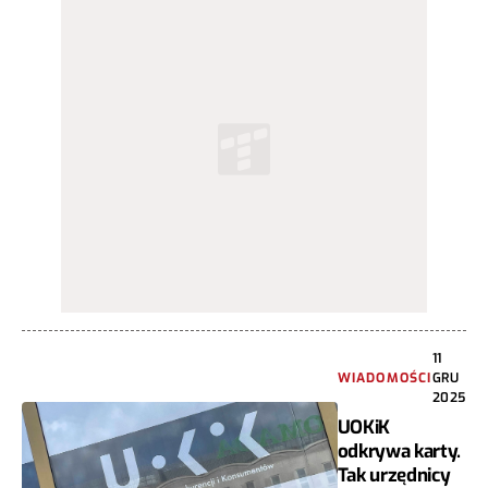
11
WIADOMOŚCI
GRU
2025
UOKiK
odkrywa karty.
Tak urzędnicy