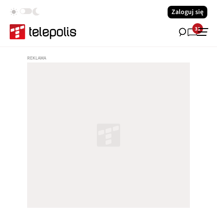
Zaloguj się
31