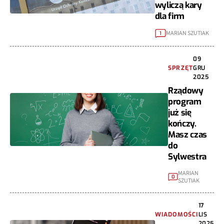
wyliczą kary
dla firm
MARIAN SZUTIAK
1
09
SPRZĘT
GRU
2025
Rządowy
program
już się
kończy.
Masz czas
do
Sylwestra
MARIAN
0
SZUTIAK
17
WIADOMOŚCI
LIS
2025