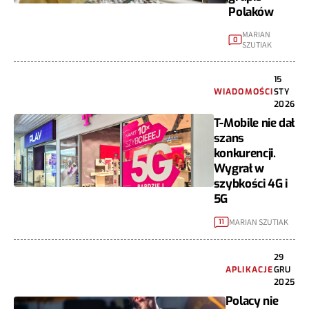
Polaków
MARIAN
0
SZUTIAK
15
WIADOMOŚCI
STY
2026
T-Mobile nie dał
szans
konkurencji.
Wygrał w
szybkości 4G i
5G
MARIAN SZUTIAK
11
29
APLIKACJE
GRU
2025
Polacy nie