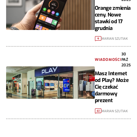
Orange zmienia
ceny. Nowe
stawki od 17
grudnia
MARIAN SZUTIAK
4
30
WIADOMOŚCI
PAŹ
2025
Masz Internet
od Play? Może
Cię czekać
darmowy
prezent
MARIAN SZUTIAK
41