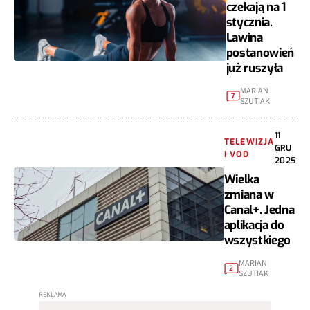
czekają na 1
stycznia.
Lawina
postanowień
już ruszyła
MARIAN
7
SZUTIAK
11
TELEWIZJA
GRU
I VOD
2025
Wielka
zmiana w
Canal+. Jedna
aplikacja do
wszystkiego
MARIAN
2
SZUTIAK