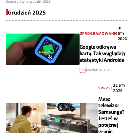
Strona główna
grudzień 2025
Grudzień 2025
31
OPROGRAMOWANIE
STY
2026
Google odkrywa
karty. Tak wyglądają
statystyki Androida
MARIAN SZUTIAK
0
22 STY
SPRZĘT
2026
Masz
telewizor
Samsunga?
Jesteś w
potężnej
grupie