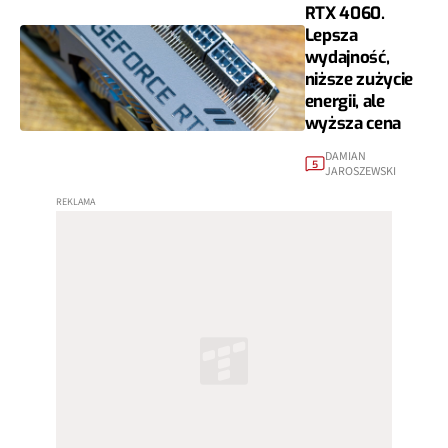
RTX 4060.
Lepsza
wydajność,
niższe zużycie
energii, ale
wyższa cena
DAMIAN
5
JAROSZEWSKI