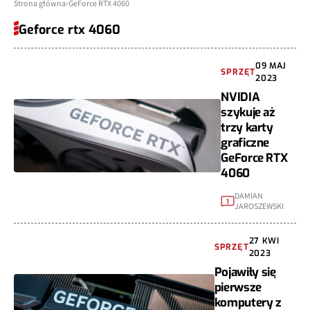
Strona główna
GeForce RTX 4060
Geforce rtx 4060
09 MAJ
SPRZĘT
2023
NVIDIA
szykuje aż
trzy karty
graficzne
GeForce RTX
4060
DAMIAN
1
JAROSZEWSKI
27 KWI
SPRZĘT
2023
Pojawiły się
pierwsze
komputery z