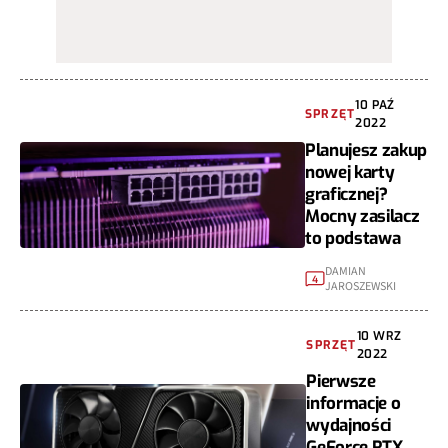
10 PAŹ
SPRZĘT
2022
Planujesz zakup
nowej karty
graficznej?
Mocny zasilacz
to podstawa
DAMIAN
4
JAROSZEWSKI
10 WRZ
SPRZĘT
2022
Pierwsze
informacje o
wydajności
GeForce RTX