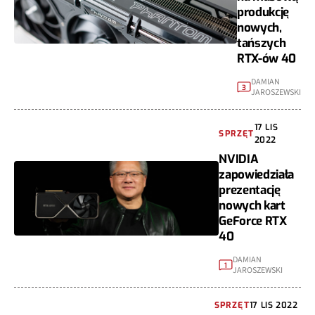
produkcję
nowych,
tańszych
RTX-ów 40
DAMIAN
3
JAROSZEWSKI
17 LIS
SPRZĘT
2022
NVIDIA
zapowiedziała
prezentację
nowych kart
GeForce RTX
40
DAMIAN
1
JAROSZEWSKI
SPRZĘT
17 LIS 2022