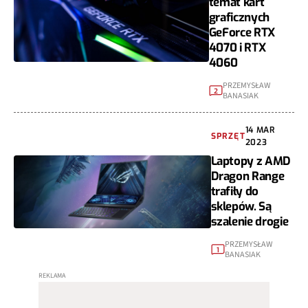
temat kart
graficznych
GeForce RTX
4070 i RTX
4060
PRZEMYSŁAW
2
BANASIAK
14 MAR
SPRZĘT
2023
Laptopy z AMD
Dragon Range
trafiły do
sklepów. Są
szalenie drogie
PRZEMYSŁAW
1
BANASIAK