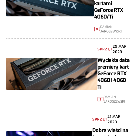
kartami
GeForce RTX
4060/Ti
DAMIAN
0
JAROSZEWSKI
29 MAR
SPRZĘT
2023
Wyciekła data
premiery kart
GeForce RTX
4060 i 4060
Ti
DAMIAN
3
JAROSZEWSKI
21 MAR
SPRZĘT
2023
Dobre wieści na