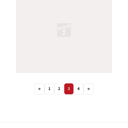
←
1
2
3
4
→