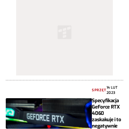
14 LUT
SPRZĘT
2023
Specyfikacja
GeForce RTX
4060
zaskakuje i to
negatywnie