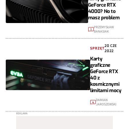
GeForce RTX
4000? No to
masz problem
PRZEMYSŁAW
1
BANASIAK
20 CZE
SPRZĘT
2022
Karty
graficzne
GeForce RTX
40 z
kosmicznymi
limitami mocy
DAMIAN
4
JAROSZEWSKI