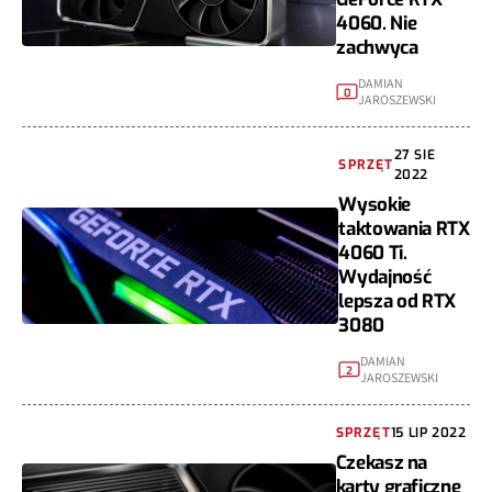
4060. Nie
zachwyca
DAMIAN
0
JAROSZEWSKI
27 SIE
SPRZĘT
2022
Wysokie
taktowania RTX
4060 Ti.
Wydajność
lepsza od RTX
3080
DAMIAN
2
JAROSZEWSKI
SPRZĘT
15 LIP 2022
Czekasz na
karty graficzne