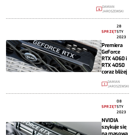
DAMIAN
4
JAROSZEWSKI
28
SPRZĘT
STY
2023
Premiera
GeForce
RTX 4060 i
RTX 4050
coraz bliżej
DAMIAN
1
JAROSZEWSKI
08
SPRZĘT
STY
2023
NVIDIA
szykuje się
na masową