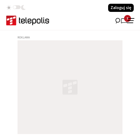
Zaloguj się
7