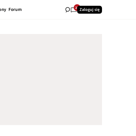
23
ony
Forum
Zaloguj się