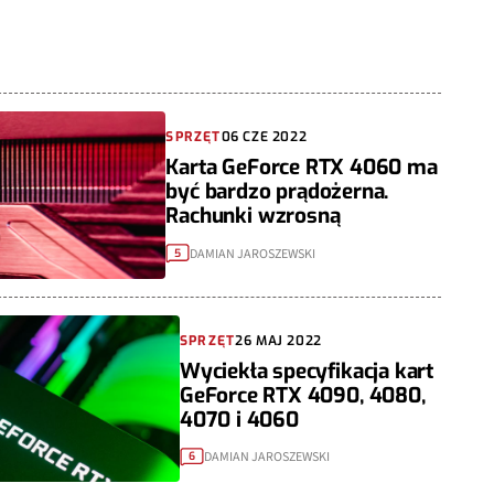
SPRZĘT
06 CZE 2022
Karta GeForce RTX 4060 ma
być bardzo prądożerna.
Rachunki wzrosną
DAMIAN JAROSZEWSKI
5
SPRZĘT
26 MAJ 2022
Wyciekła specyfikacja kart
GeForce RTX 4090, 4080,
4070 i 4060
DAMIAN JAROSZEWSKI
6