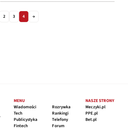
2
3
4
→
MENU
NASZE STRONY
Wiadomości
Rozrywka
Meczyki.pl
Tech
Rankingi
PPE.pl
y
Publicystyka
Telefony
Bet.pl
Fintech
Forum