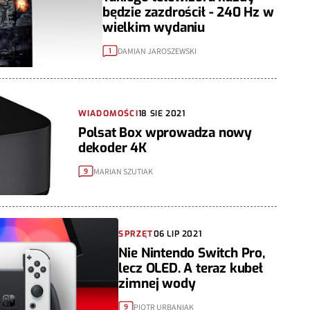
będzie zazdrościł - 240 Hz w
wielkim wydaniu
DAMIAN JAROSZEWSKI
1
WIADOMOŚCI
18 SIE 2021
Polsat Box wprowadza nowy
dekoder 4K
MARIAN SZUTIAK
9
SPRZĘT
06 LIP 2021
Nie Nintendo Switch Pro,
lecz OLED. A teraz kubeł
zimnej wody
PIOTR URBANIAK
9