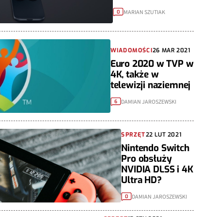
MARIAN SZUTIAK
0
WIADOMOŚCI
26 MAR 2021
Euro 2020 w TVP w
4K, także w
telewizji naziemnej
DAMIAN JAROSZEWSKI
6
SPRZĘT
22 LUT 2021
Nintendo Switch
Pro obsłuży
NVIDIA DLSS i 4K
Ultra HD?
DAMIAN JAROSZEWSKI
0