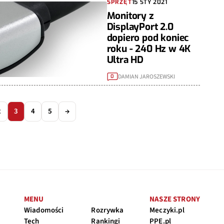
SPRZĘT
15 STY 2021
Monitory z
DisplayPort 2.0
dopiero pod koniec
roku - 240 Hz w 4K
Ultra HD
DAMIAN JAROSZEWSKI
0
2
3
4
5
→
MENU
NASZE STRONY
Wiadomości
Rozrywka
Meczyki.pl
Tech
Rankingi
PPE.pl