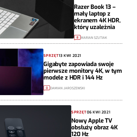
Razer Book 13 –
mały laptop z
ekranem 4K HDR,
który uzależnia
MARIAN SZUTIAK
8
SPRZĘT
13 KWI 2021
Gigabyte zapowiada swoje
pierwsze monitory 4K, w tym
modele z HDR i 144 Hz
DAMIAN JAROSZEWSKI
0
SPRZĘT
06 KWI 2021
Nowy Apple TV
obsłuży obraz 4K
120 Hz