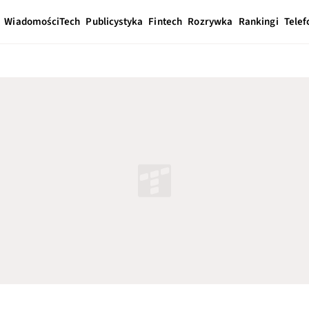
Wiadomości
Tech
Publicystyka
Fintech
Rozrywka
Rankingi
Telef