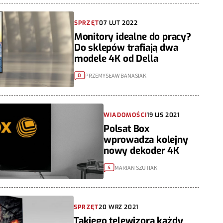
SPRZĘT
07 LUT 2022
Monitory idealne do pracy?
Do sklepów trafiają dwa
modele 4K od Della
PRZEMYSŁAW BANASIAK
0
WIADOMOŚCI
19 LIS 2021
Polsat Box
wprowadza kolejny
nowy dekoder 4K
MARIAN SZUTIAK
4
SPRZĘT
20 WRZ 2021
Takiego telewizora każdy