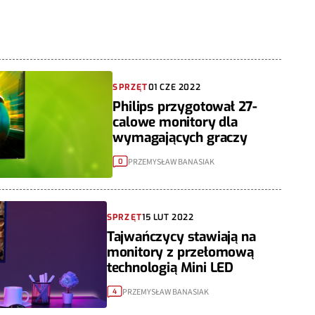
SPRZĘT
01 CZE 2022
Philips przygotował 27-
calowe monitory dla
wymagających graczy
PRZEMYSŁAW BANASIAK
0
SPRZĘT
15 LUT 2022
Tajwańczycy stawiają na
monitory z przełomową
technologią Mini LED
PRZEMYSŁAW BANASIAK
4