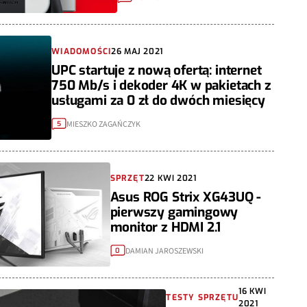
WIADOMOŚCI
26 MAJ 2021
UPC startuje z nową ofertą: internet
750 Mb/s i dekoder 4K w pakietach z
usługami za 0 zł do dwóch miesięcy
MIESZKO ZAGAŃCZYK
5
SPRZĘT
22 KWI 2021
Asus ROG Strix XG43UQ -
pierwszy gamingowy
monitor z HDMI 2.1
DAMIAN JAROSZEWSKI
0
16 KWI
TESTY SPRZĘTU
2021