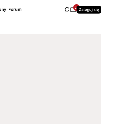
22
ony
Forum
Zaloguj się