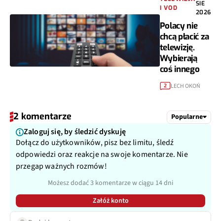
SIE
I VOD
2026
Polacy nie
chcą płacić za
telewizję.
Wybierają
coś innego
LECH OKOŃ
2
2 komentarze
Popularne
Zaloguj się, by śledzić dyskuję
Dołącz do użytkowników, pisz bez limitu, śledź
odpowiedzi oraz reakcje na swoje komentarze. Nie
przegap ważnych rozmów!
Możesz dodać 3 komentarze w ciągu 14 dni
Załóż konto