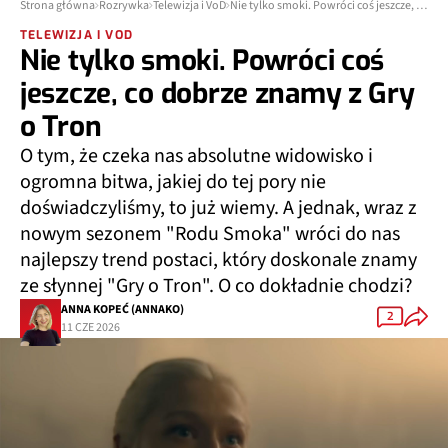
Strona główna
Rozrywka
Telewizja i VoD
Nie tylko smoki. Powróci coś jeszcze, co dobrze znamy z Gry o Tron
TELEWIZJA I VOD
Nie tylko smoki. Powróci coś
jeszcze, co dobrze znamy z Gry
o Tron
O tym, że czeka nas absolutne widowisko i
ogromna bitwa, jakiej do tej pory nie
doświadczyliśmy, to już wiemy. A jednak, wraz z
nowym sezonem "Rodu Smoka" wróci do nas
najlepszy trend postaci, który doskonale znamy
ze słynnej "Gry o Tron". O co dokładnie chodzi?
ANNA KOPEĆ (ANNAKO)
2
11 CZE 2026