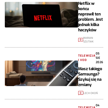
Netflix w
końcu
naprawił ten
problem. Jest
jednak kilka
haczyków
MARIAN
0
SZUTIAK
05
TELEWIZJA
SIE
I VOD
2026
Masz takiego
Samsunga?
Szykuj się na
zmiany
LECH OKOŃ
0
04
TELEWIZJA