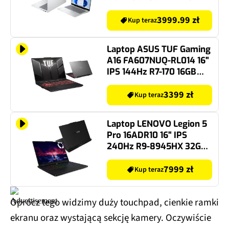
SSD Windows 11 Home,
Funkcje AI
3999.99 zł
Kup teraz
Laptop ASUS TUF Gaming
A16 FA607NUQ-RL014 16"
IPS 144Hz R7-170 16GB
RAM 512GB SSD GeForce
RTX4050 DLSS 4, Funkcje
3399 zł
Kup teraz
AI
Laptop LENOVO Legion 5
Pro 16ADR10 16" IPS
240Hz R9-8945HX 32GB
RAM 1TB SSD GeForce
RTX5070
7999 zł
Kup teraz
Oprócz tego widzimy duży touchpad, cienkie ramki
ekranu oraz wystającą sekcję kamery. Oczywiście