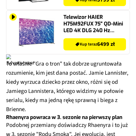
Kup teraz
Telewizor HAIER
H75M92FUX 75" QD-Mini
LED 4K DLG 240 Hz
Google TV Dolby Atmos
Dolby Vision HDMI 2.1
6499 zł
Kup teraz
To właśnie "Gra o tron" tak dobrze ugruntowała
rozumienie, kim jest dana postać. Jamie Lannister,
kiedy wyrzuca dziecko przez okno, różni się od
Jamiego Lannistera, którego widzimy w połowie
serialu, kiedy ma jedną rękę sprawną i biega z
Brienne.
Rhaenyra powraca w 3. sezonie na pierwszy plan
Podobnej przemiany doświadczy Rhaenyra i to już
w 3. sezonie "Rodu Smoka". Jej ewolucja, jest