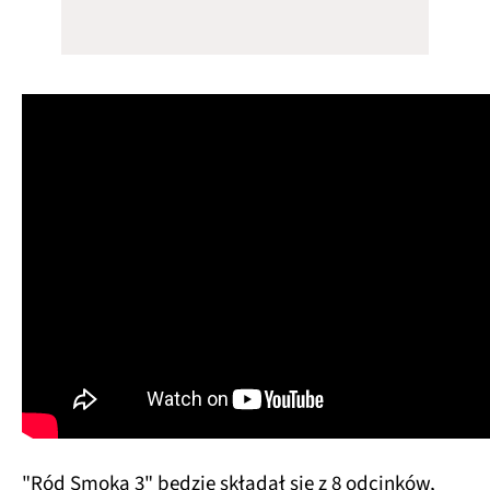
"Ród Smoka 3" będzie składał się z 8 odcinków,