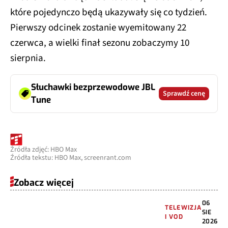
które pojedynczo będą ukazywały się co tydzień.
Pierwszy odcinek zostanie wyemitowany 22
czerwca, a wielki finał sezonu zobaczymy 10
sierpnia.
Słuchawki bezprzewodowe JBL
Sprawdź cenę
Tune
Źródła zdjęć: HBO Max
Źródła tekstu: HBO Max, screenrant.com
Zobacz więcej
06
TELEWIZJA
SIE
I VOD
2026