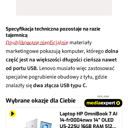
Specyfikacja techniczna pozostaje na razie
tajemnicą
Opublikowane nieoficjalnie
materiały
marketingowe pokazują komputer, którego
dolna
część jest na większości długości cieńsza nawet
od portu USB.
Lenovo musiało więc zastosować
specjalne pogrubienie obudowy z tyłu, gdzie
znalazły się
dwa złącza USB typu C
.
REKLAMA
Wybrane okazje dla Ciebie
Laptop HP OmniBook 7 AI
14-fr0004nwx 14" OLED
U5-225U 16GB RAM 512GB