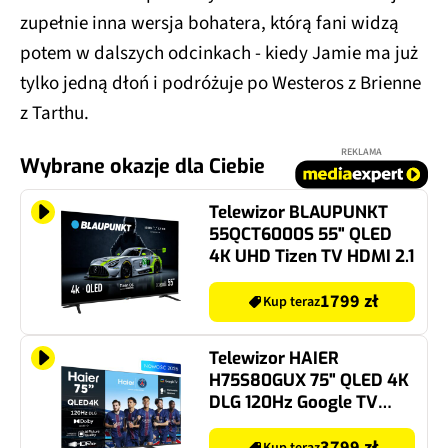
zupełnie inna wersja bohatera, którą fani widzą
potem w dalszych odcinkach - kiedy Jamie ma już
tylko jedną dłoń i podróżuje po Westeros z Brienne
z Tarthu.
REKLAMA
Wybrane okazje dla Ciebie
Telewizor BLAUPUNKT
55QCT6000S 55" QLED
4K UHD Tizen TV HDMI 2.1
1799 zł
Kup teraz
Telewizor HAIER
H75S80GUX 75" QLED 4K
DLG 120Hz Google TV
HDMI 2.1
3799 zł