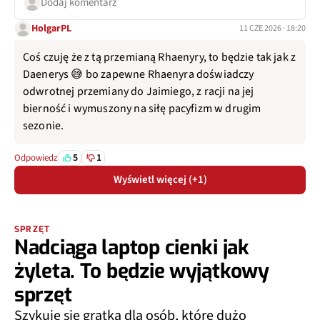
Dodaj komentarz
HolgarPL
11 CZE 2026 · 18:20
Coś czuję że z tą przemianą Rhaenyry, to będzie tak jak z
Daenerys 😅 bo zapewne Rhaenyra doświadczy
odwrotnej przemiany do Jaimiego, z racji na jej
bierność i wymuszony na siłę pacyfizm w drugim
sezonie.
5
1
Odpowiedz
Wyświetl więcej (+1)
SPRZĘT
Nadciąga laptop cienki jak
żyleta. To będzie wyjątkowy
sprzęt
Szykuje się gratka dla osób, które dużo