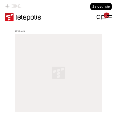
Zaloguj się
29