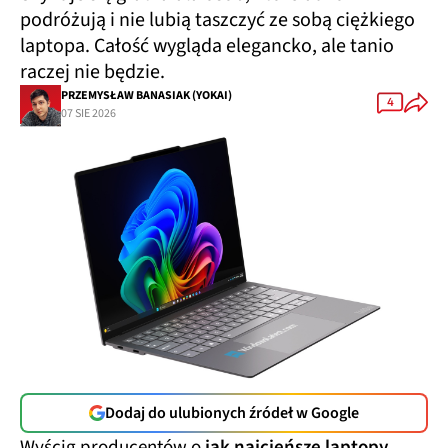
podróżują i nie lubią taszczyć ze sobą ciężkiego
laptopa. Całość wygląda elegancko, ale tanio
raczej nie będzie.
PRZEMYSŁAW BANASIAK (YOKAI)
4
07 SIE 2026
Dodaj do ulubionych źródeł w Google
Wyścig producentów o
jak najcieńsze laptopy