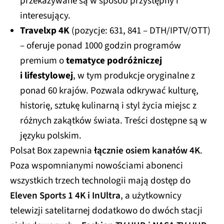
przekazywane są w sposób przystępny i
interesujący.
Travelxp 4K
(pozycje: 631, 841 – DTH/IPTV/OTT)
– oferuje ponad 1000 godzin programów
premium o
tematyce podróżniczej
i lifestylowej
, w tym produkcje oryginalne z
ponad 60 krajów. Pozwala odkrywać kulturę,
historię, sztukę kulinarną i styl życia miejsc z
różnych zakątków świata. Treści dostępne są w
języku polskim.
Polsat Box zapewnia
łącznie osiem kanałów 4K
.
Poza wspomnianymi nowościami abonenci
wszystkich trzech technologii mają dostęp do
Eleven Sports 1 4K i InUltra
, a użytkownicy
telewizji satelitarnej dodatkowo do dwóch stacji