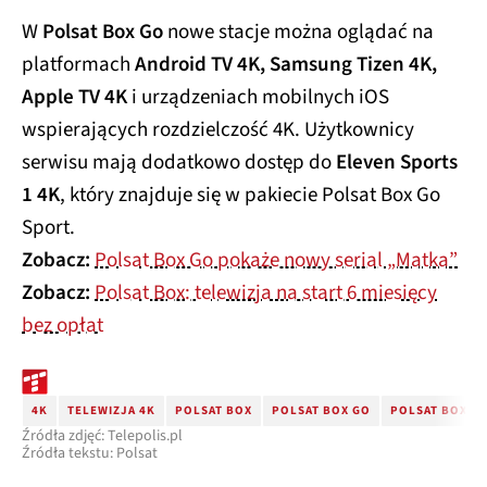
W
Polsat Box Go
nowe stacje można oglądać na
platformach
Android TV 4K, Samsung Tizen 4K,
Apple TV 4K
i urządzeniach mobilnych iOS
wspierających rozdzielczość 4K. Użytkownicy
serwisu mają dodatkowo dostęp do
Eleven Sports
1 4K
, który znajduje się w pakiecie Polsat Box Go
Sport.
Zobacz:
Polsat Box Go pokaże nowy serial „Matka”
Zobacz:
Polsat Box: telewizja na start 6 miesięcy
bez opłat
4K
TELEWIZJA 4K
POLSAT BOX
POLSAT BOX GO
POLSAT BOX 4K
Źródła zdjęć: Telepolis.pl
Źródła tekstu: Polsat