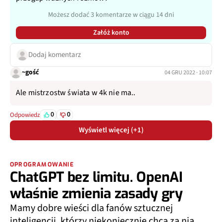
Możesz dodać 3 komentarze w ciągu 14 dni
Załóż konto
Dodaj komentarz
~gość
04 GRU 2022 · 10:07
Ale mistrzostw świata w 4k nie ma..
0
0
Odpowiedz
Wyświetl więcej (+1)
OPROGRAMOWANIE
ChatGPT bez limitu. OpenAI
właśnie zmienia zasady gry
Mamy dobre wieści dla fanów sztucznej
inteligencji, którzy niekoniecznie chcą za nią