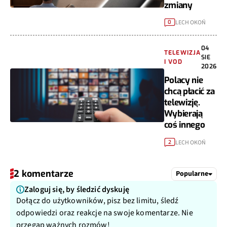
zmiany
LECH OKOŃ
0
04
TELEWIZJA
SIE
I VOD
2026
Polacy nie
chcą płacić za
telewizję.
Wybierają
coś innego
LECH OKOŃ
2
2 komentarze
Popularne
Zaloguj się, by śledzić dyskuję
Dołącz do użytkowników, pisz bez limitu, śledź
odpowiedzi oraz reakcje na swoje komentarze. Nie
przegap ważnych rozmów!