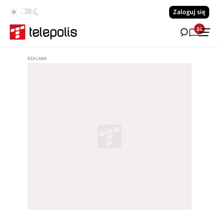
Zaloguj się
24