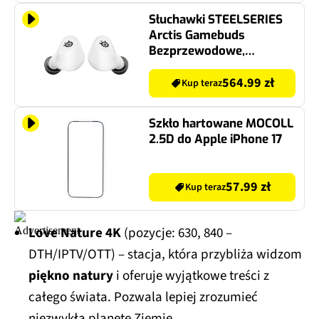
Słuchawki STEELSERIES
Arctis Gamebuds
Bezprzewodowe,
Douszne, ANC, Dźwięk
przestrzenny
564.99 zł
Kup teraz
Szkło hartowane MOCOLL
2.5D do Apple iPhone 17
57.99 zł
Kup teraz
Love Nature 4K
(pozycje: 630, 840 –
DTH/IPTV/OTT) – stacja, która przybliża widzom
piękno natury
i oferuje wyjątkowe treści z
całego świata. Pozwala lepiej zrozumieć
niezwykłą planetę Ziemię.