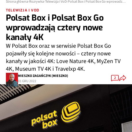
Strona główna
Rozrywka
Telewizja i VoD
Polsat Box i Polsat Box Go wprowadzają cztery nowe kanały 4K
TELEWIZJA I VOD
Polsat Box i Polsat Box Go
wprowadzają cztery nowe
kanały 4K
W Polsat Box oraz w serwisie Polsat Box Go
pojawiły się kolejne nowości – cztery nowe
kanały w jakości 4K: Love Nature 4K, MyZen TV
4K, Museum TV 4K i Travelxp 4K.
MIESZKO ZAGAŃCZYK (MIESZKO)
2
01 GRU 2022