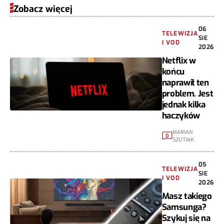
Zobacz więcej
06
TELEWIZJA
SIE
I VOD
2026
Netflix w
końcu
naprawił ten
problem. Jest
jednak kilka
haczyków
MARIAN
0
SZUTIAK
05
TELEWIZJA
SIE
I VOD
2026
Masz takiego
Samsunga?
Szykuj się na