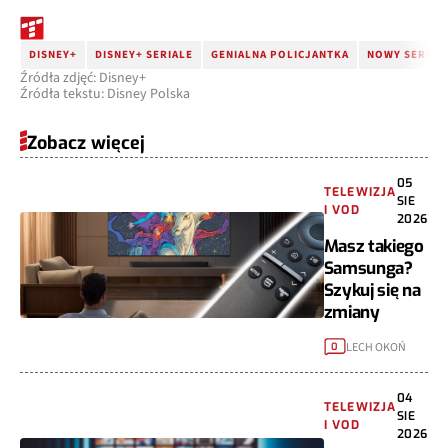
DISNEY+
DISNEY+ SERIALE
GENIALNA POLICJANTKA
NOWY SERIAL 
Źródła zdjęć: Disney+
Źródła tekstu: Disney Polska
Zobacz więcej
05
TELEWIZJA
SIE
I VOD
2026
Masz takiego
Samsunga?
Szykuj się na
zmiany
LECH OKOŃ
0
04
TELEWIZJA
SIE
I VOD
2026