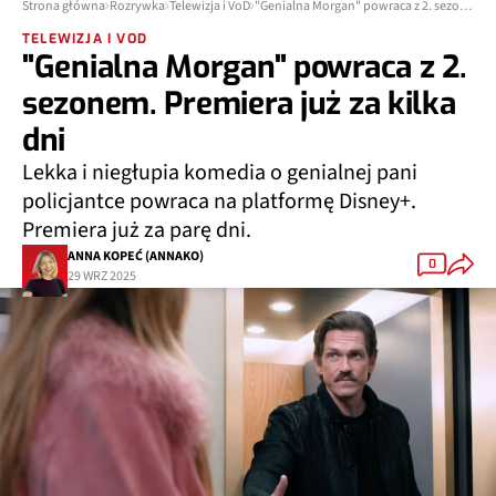
Strona główna
Rozrywka
Telewizja i VoD
"Genialna Morgan" powraca z 2. sezonem. Premiera już za kilka dni
TELEWIZJA I VOD
"Genialna Morgan" powraca z 2.
sezonem. Premiera już za kilka
dni
Lekka i niegłupia komedia o genialnej pani
policjantce powraca na platformę Disney+.
Premiera już za parę dni.
ANNA KOPEĆ (ANNAKO)
0
29 WRZ 2025