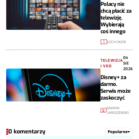
Polacy nie
chcą płacić za
telewizję.
Wybierają
coś innego
LECH OKOŃ
1
04
TELEWIZJA
SIE
I VOD
2026
Disney+ za
darmo.
Serwis może
zaskoczyć
DAMIAN
0
JAROSZEWSKI
0 komentarzy
Popularne