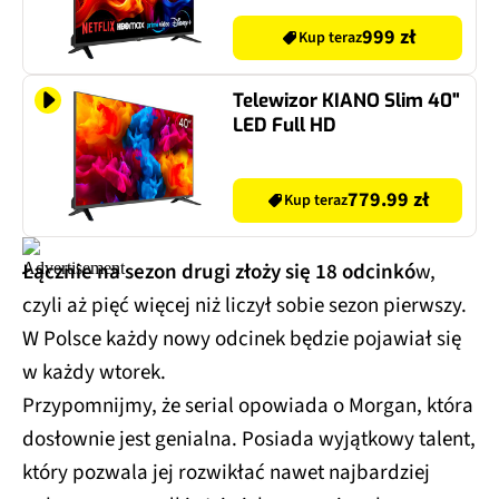
999 zł
Kup teraz
Telewizor KIANO Slim 40"
LED Full HD
779.99 zł
Kup teraz
Łącznie na sezon drugi złoży się 18 odcinkó
w,
czyli aż pięć więcej niż liczył sobie sezon pierwszy.
W Polsce każdy nowy odcinek będzie pojawiał się
w każdy wtorek.
Przypomnijmy, że serial opowiada o Morgan, która
dosłownie jest genialna. Posiada wyjątkowy talent,
który pozwala jej rozwikłać nawet najbardziej