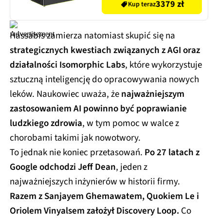
3379 zł
Kup teraz
Hassabis zamierza natomiast skupić się na
strategicznych kwestiach związanych z AGI oraz
działalności Isomorphic Labs
, które wykorzystuje
sztuczną inteligencję do opracowywania nowych
leków. Naukowiec uważa, że
najważniejszym
zastosowaniem AI powinno być poprawianie
ludzkiego zdrowia
, w tym pomoc w walce z
chorobami takimi jak nowotwory.
To jednak nie koniec przetasowań.
Po 27 latach z
Google odchodzi Jeff Dean
, jeden z
najważniejszych inżynierów w historii firmy.
Razem z Sanjayem Ghemawatem, Quokiem Le i
Oriolem Vinyalsem założył Discovery Loop.
Co