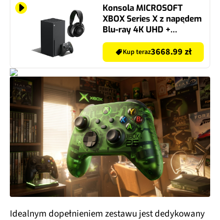
Konsola MICROSOFT
XBOX Series X z napędem
Blu-ray 4K UHD +
Słuchawki STEELSERIES
Arctis Nova 5X Wireless,
3668.99 zł
Kup teraz
Nauszne, Dźwięk
przestrzenny
Idealnym dopełnieniem zestawu jest dedykowany