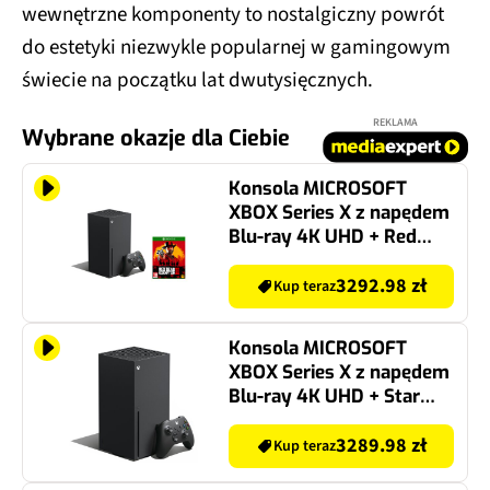
wewnętrzne komponenty to nostalgiczny powrót
do estetyki niezwykle popularnej w gamingowym
świecie na początku lat dwutysięcznych.
REKLAMA
Wybrane okazje dla Ciebie
Konsola MICROSOFT
XBOX Series X z napędem
Blu-ray 4K UHD + Red
Dead Redemption 2 Gra
XBOX ONE (Kompatybilna
3292.98 zł
Kup teraz
z Xbox Series X)
Konsola MICROSOFT
XBOX Series X z napędem
Blu-ray 4K UHD + Star
Wars Jedi: Ocalały Gra
XBOX ONE
3289.98 zł
Kup teraz