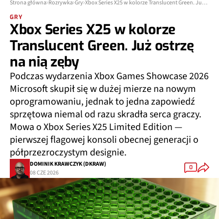
Strona główna
Rozrywka
Gry
Xbox Series X25 w kolorze Translucent Green. Już ostrzę na nią zęby
GRY
Xbox Series X25 w kolorze
Translucent Green. Już ostrzę
na nią zęby
Podczas wydarzenia Xbox Games Showcase 2026
Microsoft skupił się w dużej mierze na nowym
oprogramowaniu, jednak to jedna zapowiedź
sprzętowa niemal od razu skradła serca graczy.
Mowa o Xbox Series X25 Limited Edition —
pierwszej flagowej konsoli obecnej generacji o
półprzezroczystym designie.
DOMINIK KRAWCZYK (DKRAW)
0
08 CZE 2026