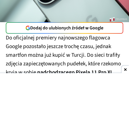
Dodaj do ulubionych źródeł w Google
Do oficjalnej premiery najnowszego flagowca
Google pozostało jeszcze trochę czasu, jednak
smartfon można już kupić w Turcji. Do sieci trafiły
zdjęcia zapieczętowanych pudełek, które rzekomo
kryją w sobie
nadchodzącego Pixela 11 Pro XL
.
Smartfony miały trafić w ręce handlarzy z szarej
strefy, którzy wycenili te przedpremierowe rarytasy
na kwotę
1700 USD
(ok. 6300 zł). Prawdopodobnie
finalna cena za smartfon będzie porównywalna lub
niewiele niższa.