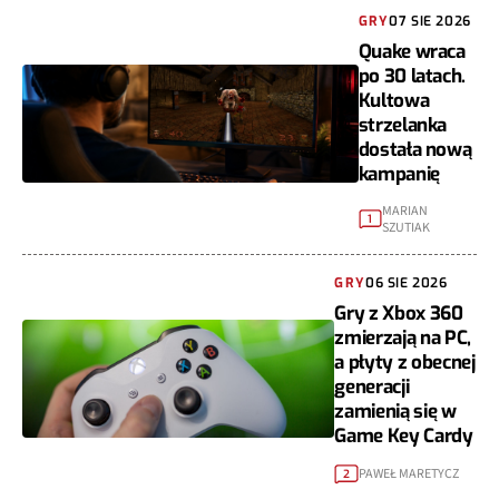
GRY
07 SIE 2026
Quake wraca
po 30 latach.
Kultowa
strzelanka
dostała nową
kampanię
MARIAN
1
SZUTIAK
GRY
06 SIE 2026
Gry z Xbox 360
zmierzają na PC,
a płyty z obecnej
generacji
zamienią się w
Game Key Cardy
PAWEŁ MARETYCZ
2