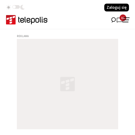
Zaloguj się
11