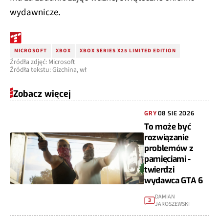
wydawnicze.
MICROSOFT
XBOX
XBOX SERIES X25 LIMITED EDITION
Źródła zdjęć: Microsoft
Źródła tekstu: Gizchina, wł
Zobacz więcej
GRY
08 SIE 2026
To może być
rozwiązanie
problemów z
pamięciami -
twierdzi
wydawca GTA 6
DAMIAN
3
JAROSZEWSKI