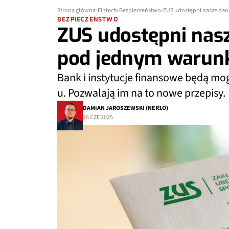
Strona główna
Fintech
Bezpieczeństwo
ZUS udostępni nasze da
BEZPIECZEŃSTWO
ZUS udostępni nas
pod jednym warun
Bank i instytucje finansowe będą mog
u. Pozwalają im na to nowe przepisy.
DAMIAN JAROSZEWSKI (NER1O)
26 CZE 2025