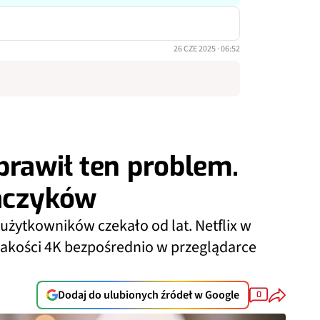
26 CZE 2025 · 06:52
prawił ten problem.
haczyków
 użytkowników czekało od lat. Netflix w
jakości 4K bezpośrednio w przeglądarce
Dodaj do ulubionych źródeł w Google
0