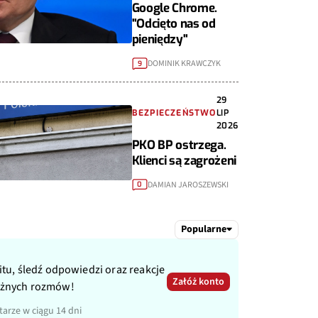
Google Chrome.
"Odcięto nas od
pieniędzy"
DOMINIK KRAWCZYK
9
29
BEZPIECZEŃSTWO
LIP
2026
PKO BP ostrzega.
Klienci są zagrożeni
DAMIAN JAROSZEWSKI
0
Popularne
itu, śledź odpowiedzi oraz reakcje
Załóż konto
ażnych rozmów!
arze w ciągu 14 dni