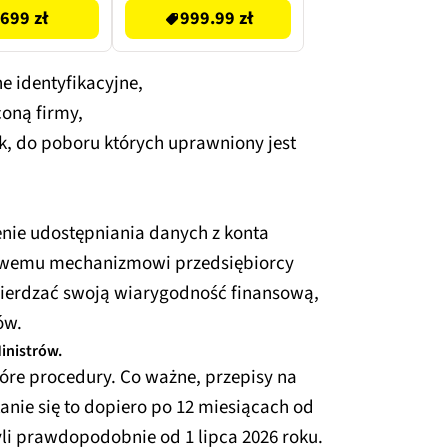
699 zł
999.99 zł
e identyfikacyjne,
coną firmy,
ek, do poboru których uprawniony jest
enie udostępniania danych z konta
nowemu mechanizmowi przedsiębiorcy
twierdzać swoją wiarygodność finansową,
ów.
inistrów.
tóre procedury. Co ważne, przepisy na
Stanie się to dopiero po 12 miesiącach od
yli prawdopodobnie od 1 lipca 2026 roku.