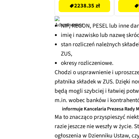
2238.35 zł
NIP, REGON, PESEL lub inne dan
imię i nazwisko lub nazwę skró
stan rozliczeń należnych skład
ZUS,
okresy rozliczeniowe.
Chodzi o usprawnienie i uproszcz
płatnika składek w ZUS. Dzięki 
będą mogli szybciej i łatwiej po
m.in. wobec banków i kontrahent
informuje Kancelaria Prezesa Rady M
Ma to znacząco przyspieszyć niek
razie jeszcze nie weszły w życie. 
ogłoszenia w Dzienniku Ustaw, cz