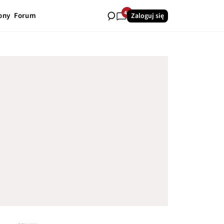
43
ony
Forum
Zaloguj się