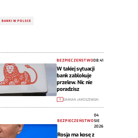
BANKI W POLSCE
BEZPIECZEŃSTWO
08:41
W takiej sytuacji
bank zablokuje
przelew. Nic nie
poradzisz
DAMIAN JAROSZEWSKI
1
04
BEZPIECZEŃSTWO
SIE
2026
Rosja ma kosę z