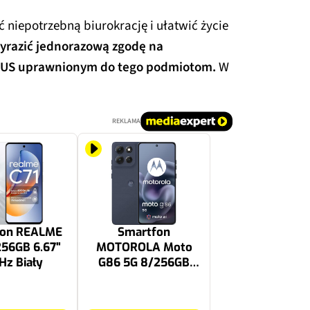
 niepotrzebną biurokrację i ułatwić życie
wyrazić jednorazową zgodę na
 ZUS uprawnionym do tego podmiotom.
W
REKLAMA
fon REALME
Smartfon
256GB 6.67"
MOTOROLA Moto
Hz Biały
G86 5G 8/256GB
6.67" 120Hz
Granatowy
999.99 zł