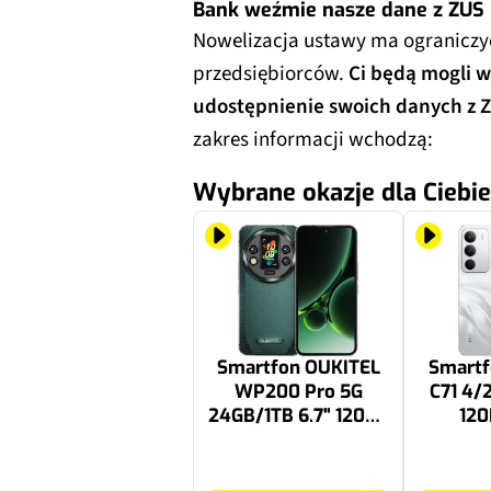
Bank weźmie nasze dane z ZUS
Nowelizacja ustawy ma ograniczyć
przedsiębiorców.
Ci będą mogli 
udostępnienie swoich danych z
zakres informacji wchodzą:
Wybrane okazje dla Ciebie
Smartfon OUKITEL
Smart
WP200 Pro 5G
C71 4/
24GB/1TB 6.7" 120Hz
120
Zielony
2599 zł
699 zł