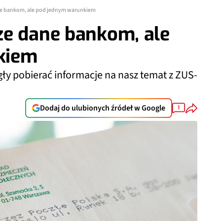
ne bankom, ale pod jednym warunkiem
ze dane bankom, ale
kiem
ły pobierać informacje na nasz temat z ZUS-
Dodaj do ulubionych źródeł w Google
1