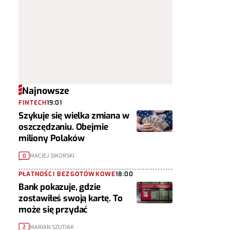
Najnowsze
FINTECH
19:01
Szykuje się wielka zmiana w
oszczędzaniu. Obejmie
miliony Polaków
MACIEJ SIKORSKI
0
PŁATNOŚCI BEZGOTÓWKOWE
18:00
Bank pokazuje, gdzie
zostawiłeś swoją kartę. To
może się przydać
MARIAN SZUTIAK
2