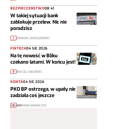
BEZPIECZEŃSTWO
08:41
W takiej sytuacji bank
zablokuje przelew. Nic nie
poradzisz
DAMIAN JAROSZEWSKI
1
FINTECH
04 SIE 2026
Na tę nowość w Bliku
czekano latami. W końcu jest!
MACIEJ SIKORSKI
8
KONTA
04 SIE 2026
PKO BP ostrzega, w upały nie
zadziała coś jeszcze
DOMINIK KRAWCZYK
0