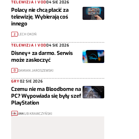
TELEWIZJA I VOD
04 SIE 2026
Polacy nie chcą płacić za
telewizję. Wybierają coś
innego
LECH OKOŃ
2
TELEWIZJA I VOD
04 SIE 2026
Disney+ za darmo. Serwis
może zaskoczyć
DAMIAN JAROSZEWSKI
0
GRY
02 SIE 2026
Czemu nie ma Bloodborne na
PC? Wypowiada się były szef
PlayStation
JAKUB KRAWCZYŃSKI
4