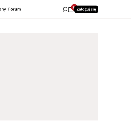
26
ony
Forum
Zaloguj się