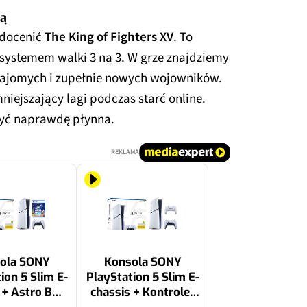
zą
 docenić
The King of Fighters XV
. To
systemem walki 3 na 3. W grze znajdziemy
znajomych i zupełnie nowych wojowników.
iejszający lagi podczas starć online.
być naprawdę płynna.
REKLAMA
ola SONY
Konsola SONY
ion 5 Slim E-
PlayStation 5 Slim E-
 + Astro Bot
chassis + Kontroler