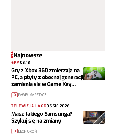
Najnowsze
GRY
08:13
Gry z Xbox 360 zmierzają na
PC, a płyty z obecnej generacji
zamienią się w Game Key
Cardy
PAWEŁ MARETYCZ
0
TELEWIZJA I VOD
05 SIE 2026
Masz takiego Samsunga?
Szykuj się na zmiany
LECH OKOŃ
0