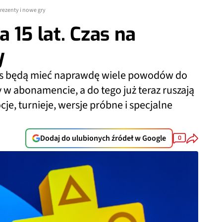
prezenty i nowe gry
 15 lat. Czas na
y
lus będą mieć naprawdę wiele powodów do
w abonamencie, a do tego już teraz ruszają
je, turnieje, wersje próbne i specjalne
Dodaj do ulubionych źródeł w Google
0