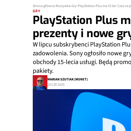
Strona główna
Rozrywka
Gry
PlayStation Plus ma 15 lat. Czas na 
GRY
PlayStation Plus ma
prezenty i nowe gr
W lipcu subskrybenci PlayStation P
zadowolenia. Sony ogłosiło nowe gry 
obchody 15-lecia usługi. Będą promoc
pakiety.
MARIAN SZUTIAK (MSNET)
25 CZE 2025