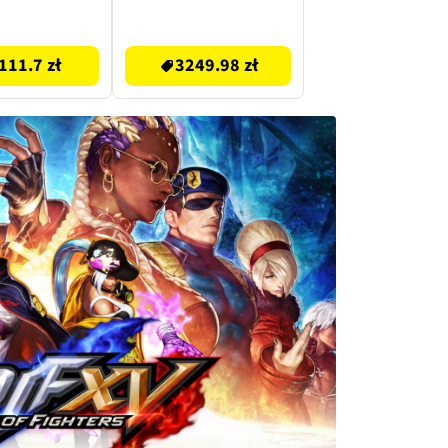
ra PS5
SONY DualSense
Chroma Biały
3249.98 zł
111.7 zł
3249.98 zł