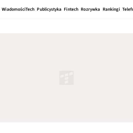
Wiadomości
Tech
Publicystyka
Fintech
Rozrywka
Rankingi
Telef