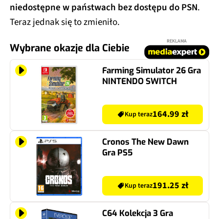
niedostępne w państwach bez dostępu do PSN
.
Teraz jednak się to zmieniło.
REKLAMA
Wybrane okazje dla Ciebie
Farming Simulator 26 Gra
NINTENDO SWITCH
164.99 zł
Kup teraz
Cronos The New Dawn
Gra PS5
191.25 zł
Kup teraz
C64 Kolekcja 3 Gra