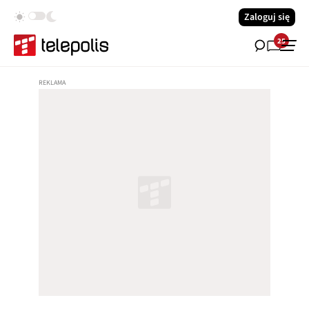
Zaloguj się
25