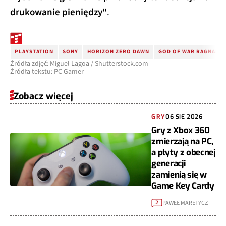
drukowanie pieniędzy"
.
PLAYSTATION
SONY
HORIZON ZERO DAWN
GOD OF WAR RAGNARO
Źródła zdjęć: Miguel Lagoa / Shutterstock.com
Źródła tekstu: PC Gamer
Zobacz więcej
GRY
06 SIE 2026
Gry z Xbox 360
zmierzają na PC,
a płyty z obecnej
generacji
zamienią się w
Game Key Cardy
PAWEŁ MARETYCZ
2