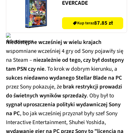
EVERCADE
87.85 zł
Kup teraz
Niedostępne wcześniej w wielu krajach
wspomniane wcześniej 4 gry od Sony pojawiły się
na Steam –
niezależnie od tego, czy był dostępny
tam PSN czy nie
. To krok w dobrym kierunku, a
sukces niedawno wydanego Stellar Blade na PC
przez Sony pokazuje, że
brak restrykcji prowadzi
do świetnych wyników sprzedaży
. Oby był to
sygnał uproszczenia polityki wydawniczej Sony
na PC
, bo jak wcześniej przyznał były szef Sony
Interactive Entertainment, Shuhei Yoshida,
wydawanie gier na PC przez Sony to "licencja na