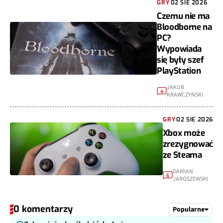
GRY
02 SIE 2026
Czemu nie ma
Bloodborne na
PC?
Wypowiada
się były szef
PlayStation
JAKUB
4
KRAWCZYŃSKI
GRY
02 SIE 2026
Xbox może
zrezygnować
ze Steama
DAMIAN
6
JAROSZEWSKI
0 komentarzy
Popularne