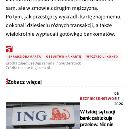
sam, ale w zmowie z drugim mężczyzną.
Po tym, jak przestępcy wykradli kartę znajomemu,
dokonali dziesięciu różnych transakcji, a także
wielokrotnie wypłacali gotówkę z bankomatów.
SKRADZIONA KARTA
OSZUSTWO NA KARTĘ
WYCZYŚCILI KONTO
WŁ
Źródła zdjęć: LeaDigszammal / Shutterstock
Źródła tekstu: tugazeta.pl
Zobacz więcej
06
BEZPIECZEŃSTWO
SIE
2026
W takiej sytuacji
bank zablokuje
przelew. Nic nie