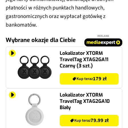
płatności w różnych punktach handlowych,
gastronomicznych oraz wypłacał gotówkę z
bankomatów.
REKLAMA
Wybrane okazje dla Ciebie
Lokalizator XTORM
TravelTag XTAG2GA11
Czarny (3 szt.)
179 zł
Kup teraz
Lokalizator XTORM
TravelTag XTAG2GA10
Biały
79.99 zł
Kup teraz