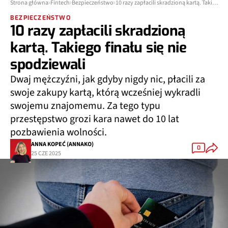
Strona główna
Fintech
Bezpieczeństwo
10 razy zapłacili skradzioną kartą. Takiego finału się nie spodziewali
BEZPIECZEŃSTWO
10 razy zapłacili skradzioną
kartą. Takiego finału się nie
spodziewali
Dwaj mężczyźni, jak gdyby nigdy nic, płacili za
swoje zakupy kartą, którą wcześniej wykradli
swojemu znajomemu. Za tego typu
przestępstwo grozi kara nawet do 10 lat
pozbawienia wolności.
ANNA KOPEĆ (ANNAKO)
0
25 CZE 2025