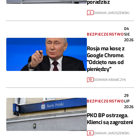
poradzisz
DAMIAN JAROSZEWSKI
2
04
BEZPIECZEŃSTWO
SIE
2026
Rosja ma kosę z
Google Chrome.
"Odcięto nas od
pieniędzy"
DOMINIK KRAWCZYK
10
29
BEZPIECZEŃSTWO
LIP
2026
PKO BP ostrzega.
Klienci są zagrożeni
DAMIAN JAROSZEWSKI
0