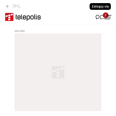
Zaloguj się
7