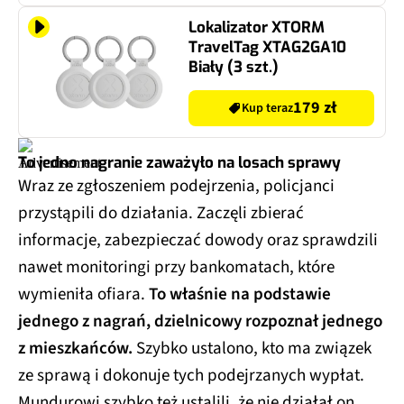
Lokalizator XTORM
TravelTag XTAG2GA10
Biały (3 szt.)
179 zł
Kup teraz
To jedno nagranie zaważyło na losach sprawy
Wraz ze zgłoszeniem podejrzenia, policjanci
przystąpili do działania. Zaczęli zbierać
informacje, zabezpieczać dowody oraz sprawdzili
nawet monitoringi przy bankomatach, które
wymieniła ofiara.
To właśnie na podstawie
jednego z nagrań, dzielnicowy rozpoznał jednego
z mieszkańców.
Szybko ustalono, kto ma związek
ze sprawą i dokonuje tych podejrzanych wypłat.
Mundurowi szybko też ustalili, że nie działał on