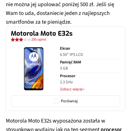
nie można jej upolować poniżej 500 zł. Jeśli się
Wam to uda, dostaniecie jeden z najlepszych
smartfonów za te pieniądze.
Motorola Moto E32s
295 opinii
Ekran
6.50" IPS LCD
Pamięć RAM
3 GB
Procesor
2.3 GHz
Zobacz więcej
Porównaj
Motorola Moto E32s wyposażona została w
stosunkowo wydajny jak na ten segment
procesor