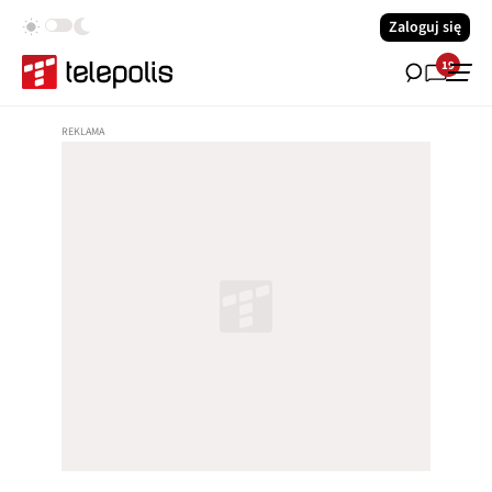
Zaloguj się
19