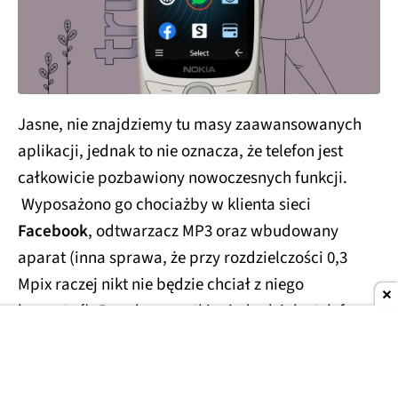
Jasne, nie znajdziemy tu masy zaawansowanych
aplikacji, jednak to nie oznacza, że telefon jest
całkowicie pozbawiony nowoczesnych funkcji.
Wyposażono go chociażby w klienta sieci
Facebook
, odtwarzacz MP3 oraz wbudowany
aparat (inna sprawa, że przy rozdzielczości 0,3
Mpix raczej nikt nie będzie chciał z niego
korzystać). Przede wszystkim jednak jako telefon
„do dzwonienia” przebija każdego smartfona,
m.in. za sprawą znacznie dłuższego czasu pracy na
jednym ładowaniu. Jak obiecuje producent,
na