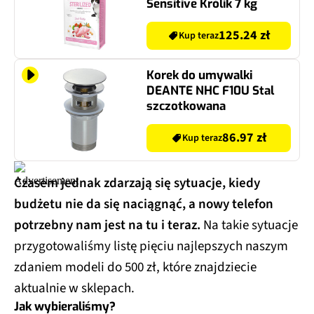
Sensitive Królik 7 kg
125.24 zł
Kup teraz
Korek do umywalki
DEANTE NHC F10U Stal
szczotkowana
86.97 zł
Kup teraz
Czasem jednak zdarzają się sytuacje, kiedy
budżetu nie da się naciągnąć, a nowy telefon
potrzebny nam jest na tu i teraz.
Na takie sytuacje
przygotowaliśmy listę pięciu najlepszych naszym
zdaniem modeli do 500 zł, które znajdziecie
aktualnie w sklepach.
Jak wybieraliśmy?