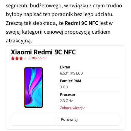
segmentu budżetowego, w związku z czym trudno
byłoby napisać ten poradnik bez jego udziału.
Zresztą tak się składa, że
Redmi 9C NFC
jest w
swojej kategorii cenowej propozycją całkiem
atrakcyjną.
Xiaomi Redmi 9C NFC
386 opinii
Ekran
6.53" IPS LCD
Pamięć RAM
3 GB
Procesor
2.3 GHz
Zobacz więcej
Porównaj