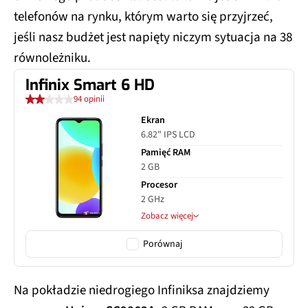
telefonów na rynku, którym warto się przyjrzeć,
jeśli nasz budżet jest napięty niczym sytuacja na 38
równoleżniku.
Infinix Smart 6 HD
94 opinii
Ekran
6.82" IPS LCD
Pamięć RAM
2 GB
Procesor
2 GHz
Zobacz więcej
Porównaj
Na pokładzie niedrogiego Infiniksa znajdziemy