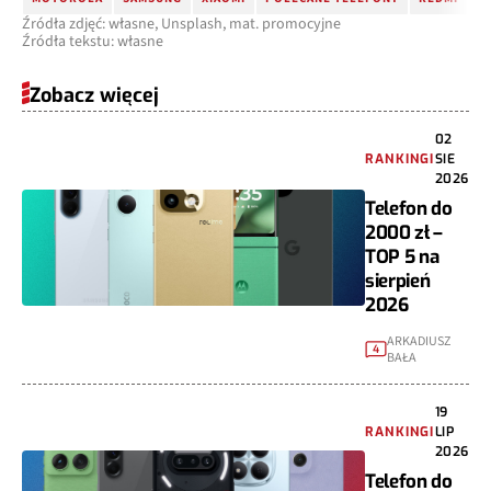
Źródła zdjęć: własne, Unsplash, mat. promocyjne
Źródła tekstu: własne
Zobacz więcej
02
RANKINGI
SIE
2026
Telefon do
2000 zł –
TOP 5 na
sierpień
2026
ARKADIUSZ
4
BAŁA
19
RANKINGI
LIP
2026
Telefon do