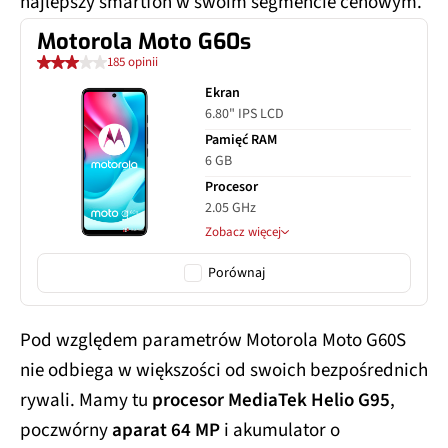
najlepszy smartfon w swoim segmencie cenowym.
Motorola Moto G60s
185 opinii
Ekran
6.80" IPS LCD
Pamięć RAM
6 GB
Procesor
2.05 GHz
Zobacz więcej
Porównaj
Pod względem parametrów Motorola Moto G60S
nie odbiega w większości od swoich bezpośrednich
rywali. Mamy tu
procesor MediaTek Helio G95
,
poczwórny
aparat 64 MP
i akumulator o