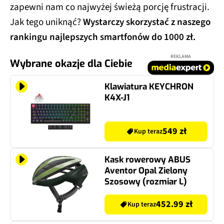
zapewni nam co najwyżej świeżą porcję frustracji.
Jak tego uniknąć?
Wystarczy skorzystać z naszego
rankingu najlepszych smartfonów do 1000 zł.
REKLAMA
Wybrane okazje dla Ciebie
Klawiatura KEYCHRON
K4X-J1
549 zł
Kup teraz
Kask rowerowy ABUS
Aventor Opal Zielony
Szosowy (rozmiar L)
452.99 zł
Kup teraz