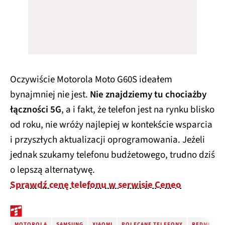
Oczywiście Motorola Moto G60S ideałem
bynajmniej nie jest.
Nie znajdziemy tu chociażby
łączności 5G
, a i fakt, że telefon jest na rynku blisko
od roku, nie wróży najlepiej w kontekście wsparcia
i przyszłych aktualizacji oprogramowania. Jeżeli
jednak szukamy telefonu budżetowego, trudno dziś
o lepszą alternatywę.
Sprawdź cenę telefonu w serwisie Ceneo
MOTOROLA
SAMSUNG
XIAOMI
POLECANE TELEFONY
REDMI
R