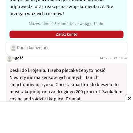
odpowiedzi oraz reakcje na swoje komentarze. Nie
przegap ważnych rozmów!
Możesz dodać 3 komentarze w ciągu 14 dni
Załóż konto
Dodaj komentarz
~gość
14 CZE 2022 · 18:36
Deski do krojenia. Trzeba plecaka żeby to nosić.
Niestety nie ma sensownych małych i tanich
smartfonów na rynku. Chcesz smartfon do kieszeni to
musisz kupić ajfona za drogiego 200 procent. Szukałem
coś na androidzie i kaplica. Dramat.
0
3
Odpowiedz
Wyświetl więcej (+8)