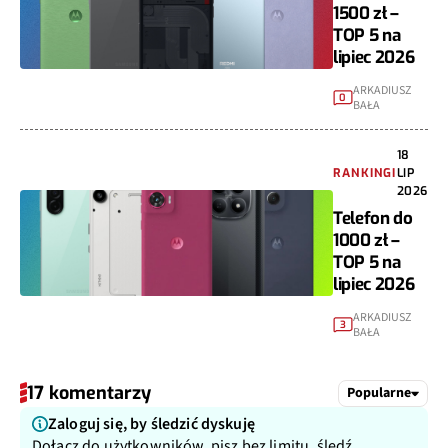
1500 zł –
TOP 5 na
lipiec 2026
ARKADIUSZ
0
BAŁA
18
RANKINGI
LIP
2026
Telefon do
1000 zł –
TOP 5 na
lipiec 2026
ARKADIUSZ
3
BAŁA
17 komentarzy
Popularne
Zaloguj się, by śledzić dyskuję
Dołącz do użytkowników, pisz bez limitu, śledź