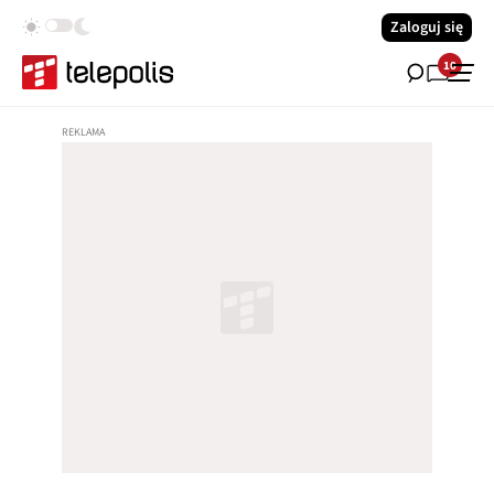
Zaloguj się
10