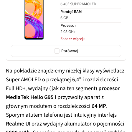
6.40" SUPERAMOLED
Pamięć RAM
6 GB
Procesor
2.05 GHz
Zobacz więcej
Porównaj
Na pokładzie znajdziemy niezłej klasy wyświetlacz
Super AMOLED o przekątnej 6,4” i rozdzielczości
Full HD+, wydajny (jak na ten segment)
procesor
MediaTek Helio G95
i przyzwoity aparat z
głównym modułem o rozdzielczości
64 MP
.
Sporym atutem telefonu jest intuicyjny interfejs
Realme UI
oraz wydajny akumulator o pojemności