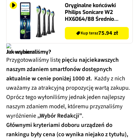
Oryginalne końcówki
Philips Sonicare W2
HX6064/88 Średnio
miękkie włókna (4 szt.
zapas na rok)
75.94 zł
Kup teraz
(Wybielające)
Jak wybieraliśmy?
Przygotowaliśmy listę
pięciu najciekawszych
naszym zdaniem smartfonów dostępnych
aktualnie w cenie poniżej 1000 zł.
Każdy z nich
uważamy za atrakcyjną propozycję wartą zakupu.
Oprócz tego wyłoniliśmy jednak jeden najlepszy
naszym zdaniem model, któremu przyznaliśmy
wyróżnienie
„Wybór Redakcji”
.
Głównymi kryteriami doboru urządzeń do
rankingu były cena (co wynika niejako z tytułu),