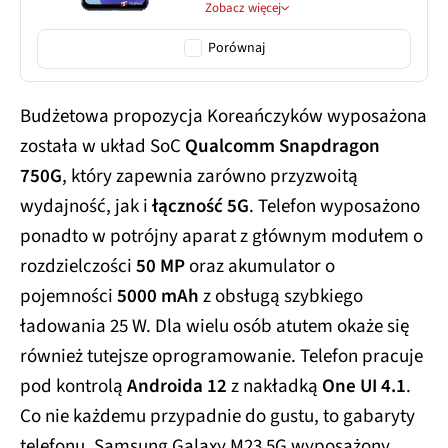
Zobacz więcej
Porównaj
Budżetowa propozycja Koreańczyków wyposażona
została w układ SoC
Qualcomm Snapdragon
750G
, który zapewnia zarówno przyzwoitą
wydajność, jak i
łączność 5G
. Telefon wyposażono
ponadto w potrójny aparat z głównym modułem o
rozdzielczości
50 MP
oraz akumulator o
pojemności
5000 mAh
z obsługą szybkiego
ładowania 25 W. Dla wielu osób atutem okaże się
również tutejsze oprogramowanie. Telefon pracuje
pod kontrolą
Androida 12
z nakładką
One UI 4.1
.
Co nie każdemu przypadnie do gustu, to gabaryty
telefonu. Samsung Galaxy M23 5G wyposażony