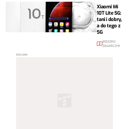
Xiaomi Mi
10T Lite 5G:
tani i dobry,
a do tego z
5G
MIESZKO
2
ZAGAŃCZYK