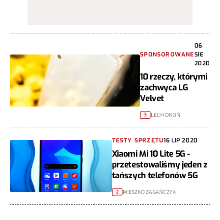
06
SPONSOROWANE
SIE
2020
10 rzeczy, którymi
zachwyca LG
Velvet
LECH OKOŃ
3
TESTY SPRZĘTU
16 LIP 2020
Xiaomi Mi 10 Lite 5G -
przetestowaliśmy jeden z
tańszych telefonów 5G
MIESZKO ZAGAŃCZYK
2