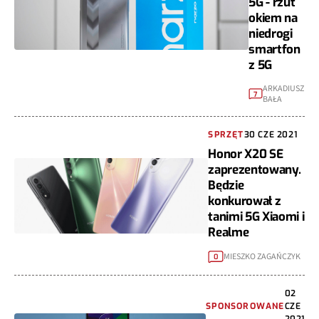
5G - rzut
okiem na
niedrogi
smartfon
z 5G
ARKADIUSZ
7
BAŁA
SPRZĘT
30 CZE 2021
Honor X20 SE
zaprezentowany.
Będzie
konkurował z
tanimi 5G Xiaomi i
Realme
MIESZKO ZAGAŃCZYK
0
02
SPONSOROWANE
CZE
2021