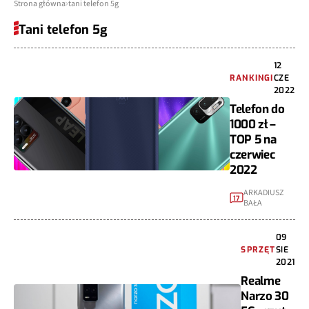
Strona główna
tani telefon 5g
Tani telefon 5g
12
RANKINGI
CZE
2022
Telefon do
1000 zł –
TOP 5 na
czerwiec
2022
ARKADIUSZ
17
BAŁA
09
SPRZĘT
SIE
2021
Realme
Narzo 30