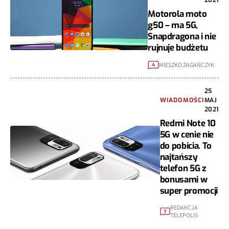
Motorola moto
g50 – ma 5G,
Snapdragona i nie
rujnuje budżetu
MIESZKO ZAGAŃCZYK
4
25
WIADOMOŚCI
MAJ
2021
Redmi Note 10
5G w cenie nie
do pobicia. To
najtańszy
telefon 5G z
bonusami w
super promocji
REDAKCJA
7
TELEPOLIS