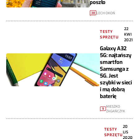
poszło
LECH OKOŃ
38
22
TESTY
KWI
SPRZĘTU
2021
Galaxy A32
5G: najtańszy
smartfon
Samsunga z
5G. Jest
szybki w sieci
i mą dobrą
baterię
MIESZKO
9
ZAGAŃCZYK
20
TESTY
LIS
SPRZĘTU
2020