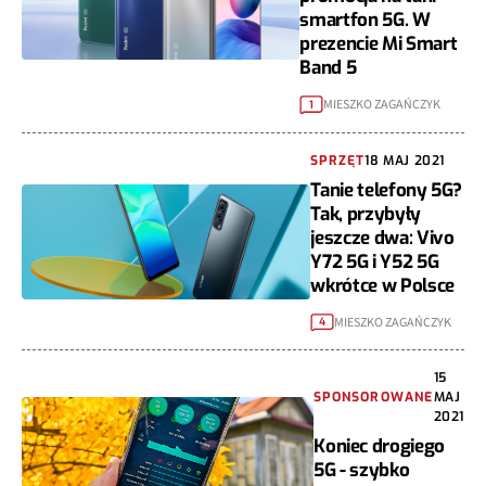
smartfon 5G. W
prezencie Mi Smart
Band 5
MIESZKO ZAGAŃCZYK
1
SPRZĘT
18 MAJ 2021
Tanie telefony 5G?
Tak, przybyły
jeszcze dwa: Vivo
Y72 5G i Y52 5G
wkrótce w Polsce
MIESZKO ZAGAŃCZYK
4
15
SPONSOROWANE
MAJ
2021
Koniec drogiego
5G - szybko