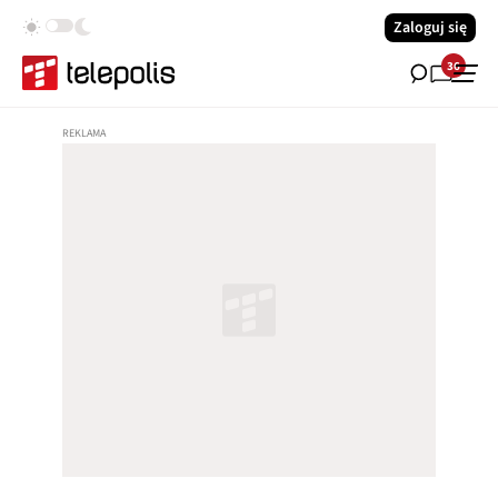
Zaloguj się
36