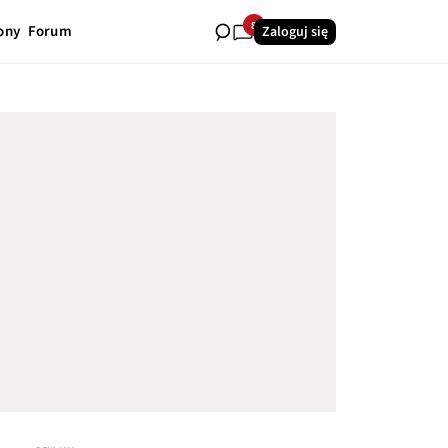
8
ony
Forum
Zaloguj się