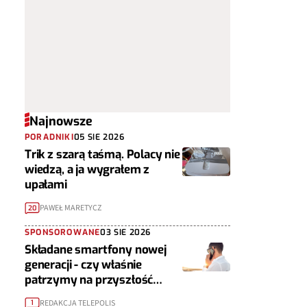
Najnowsze
PORADNIKI
05 SIE 2026
Trik z szarą taśmą. Polacy nie
wiedzą, a ja wygrałem z
upałami
PAWEŁ MARETYCZ
20
SPONSOROWANE
03 SIE 2026
Składane smartfony nowej
generacji - czy właśnie
patrzymy na przyszłość
urządzeń mobilnych?
REDAKCJA TELEPOLIS
1