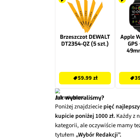
Brzeszczot DEWALT
Apple W
DT2354-QZ (5 szt.)
GPS 
49mm
tytanow
opaska T
59.99 zł
3999.99 zł
S/M 
59.99 zł
39
Jak wybieraliśmy?
Poniżej znajdziecie
pięć najlepsz
kupicie poniżej 1000 zł.
Każdy z 
kategorii, ale oczywiście mamy te
tytułem
„Wybór Redakcji”.