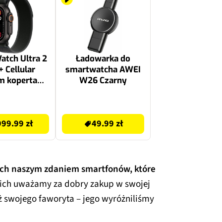
atch Ultra 2
Ładowarka do
+ Cellular
smartwatcha AWEI
 koperta
W26 Czarny
a (czarny) +
rail rozmiar
49.99 zł
(czarny)
99.99 zł
49.99 zł
ych naszym zdaniem smartfonów, które
nich uważamy za dobry zakup w swojej
ż swojego faworyta – jego wyróżniliśmy