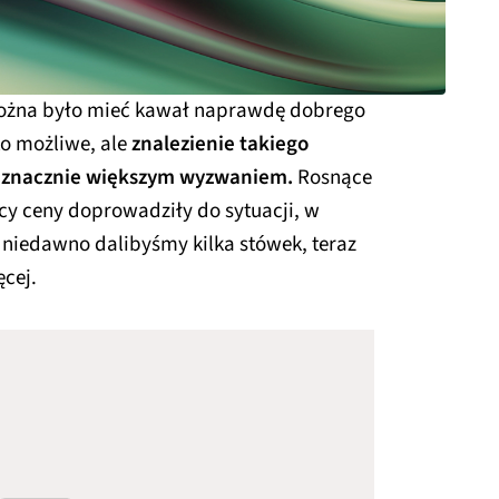
można było mieć kawał naprawdę dobrego
to możliwe, ale
znalezienie takiego
ię znacznie większym wyzwaniem.
Rosnące
ęcy ceny doprowadziły do sytuacji, w
e niedawno dalibyśmy kilka stówek, teraz
ęcej.