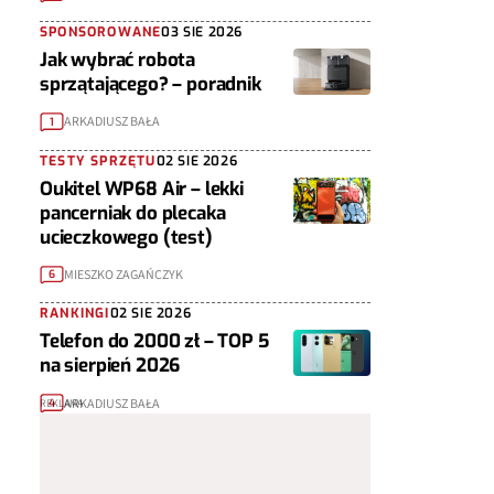
SPONSOROWANE
03 SIE 2026
Jak wybrać robota
sprzątającego? – poradnik
ARKADIUSZ BAŁA
1
TESTY SPRZĘTU
02 SIE 2026
Oukitel WP68 Air – lekki
pancerniak do plecaka
ucieczkowego (test)
MIESZKO ZAGAŃCZYK
6
RANKINGI
02 SIE 2026
Telefon do 2000 zł – TOP 5
na sierpień 2026
ARKADIUSZ BAŁA
4