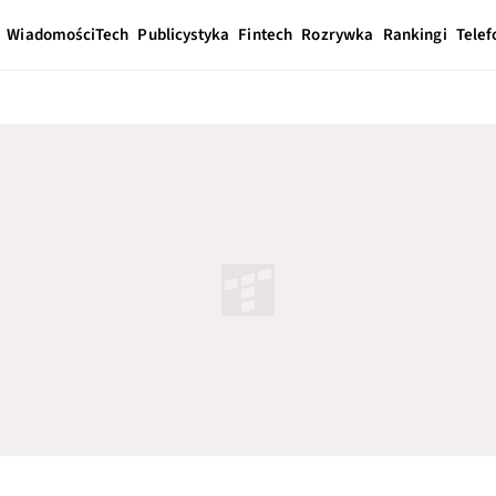
Wiadomości
Tech
Publicystyka
Fintech
Rozrywka
Rankingi
Telef