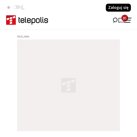
Zaloguj się
35