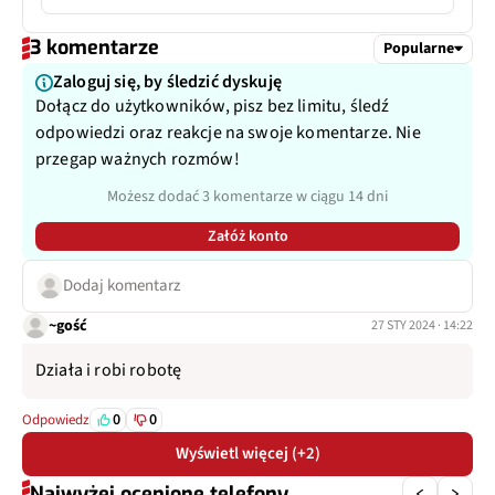
Typ USB
USB-C
3 komentarze
Filmy
Tak
Popularne
Zaloguj się, by śledzić dyskuję
Filmy parametr
1080p@30fps
Dołącz do użytkowników, pisz bez limitu, śledź
odpowiedzi oraz reakcje na swoje komentarze. Nie
Inne
118˚
przegap ważnych rozmów!
Możesz dodać 3 komentarze w ciągu 14 dni
Załóż konto
Dodaj komentarz
~gość
27 STY 2024 · 14:22
Działa i robi robotę
0
0
Odpowiedz
Wyświetl więcej (+2)
Najwyżej ocenione telefony