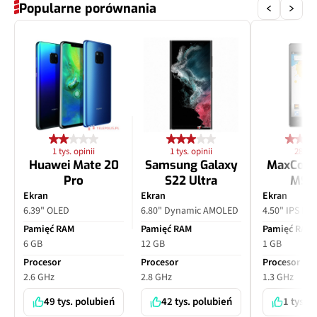
Popularne porównania
1 tys. opinii
1 tys. opinii
28 opi
Huawei Mate 20
Samsung Galaxy
MaxCom
Pro
S22 Ultra
MS4
Ekran
Ekran
Ekran
6.39" OLED
6.80" Dynamic AMOLED
4.50" IPS LC
Pamięć RAM
Pamięć RAM
Pamięć RAM
6 GB
12 GB
1 GB
Procesor
Procesor
Procesor
2.6 GHz
2.8 GHz
1.3 GHz
49 tys. polubień
42 tys. polubień
1 tys. 