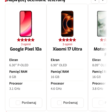
3 opinii
3 opinii
15 opin
Google Pixel 10a
Xiaomi 17 Ultra
Motorol
Fol
Ekran
Ekran
Ekran
6.30" P-OLED
6.90" OLED
8.09" OLED
Pamięć RAM
Pamięć RAM
Pamięć RAM
8 GB
16 GB
16 GB
Procesor
Procesor
Procesor
3.1 GHz
4.6 GHz
3.8 GHz
Porównaj
Porównaj
Poró