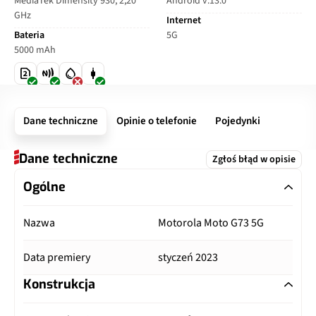
MediaTek Dimensity 930, 2,20
Android v.13.0
GHz
Internet
Bateria
5G
5000 mAh
Dane techniczne
Opinie o telefonie
Pojedynki
Dane techniczne
Zgłoś błąd w opisie
Ogólne
Nazwa
Motorola Moto G73 5G
Data premiery
styczeń 2023
Konstrukcja