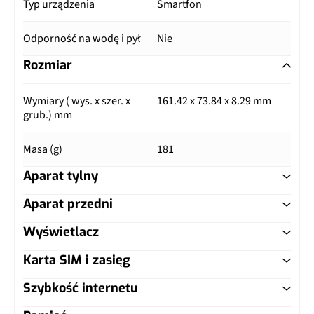
Typ urządzenia
Smartfon
Odporność na wodę i pył
Nie
Rozmiar
Wymiary ( wys. x szer. x
161.42 x 73.84 x 8.29 mm
grub.) mm
Masa (g)
181
Aparat tylny
Aparat przedni
Główny aparat
Wyświetlacz
Główny aparat
Pixele
50 Mpix
Karta SIM i zasięg
Typ ekranu
IPS LCD
Pixele
16 Mpix
Autofocus
Tak
Szybkość internetu
Typ karty SIM
nanoSIM
Przekątna (cale)
6.5"
Lampa błyskowa
Nie