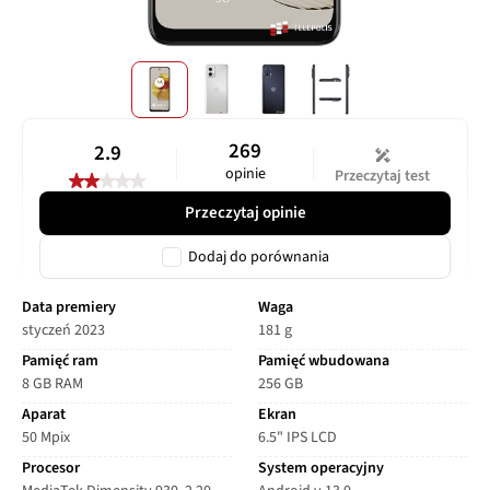
269
2.9
opinie
Przeczytaj test
Przeczytaj opinie
Dodaj do porównania
Data premiery
Waga
styczeń 2023
181 g
Pamięć ram
Pamięć wbudowana
8 GB RAM
256 GB
Aparat
Ekran
50 Mpix
6.5" IPS LCD
Procesor
System operacyjny