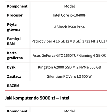
Komponent
Model
Procesor
Intel Core i5-10400F
Płyta 
ASRock B560 Pro4
główna
Pamięci 
Patriot Viper 4 16 GB (2 × 8 GB) 3733 MHz CL17
RAM
Karta 
Asus GeForce GTX 1650TUF Gaming 4 GB OC
graficzna
Dysk
Kingston A2000 SSD M.2 NVMe 500 GB
Zasilacz
SilentiumPC Vero L3 500 W
RAZEM
Jaki komputer do 5000 zł — Intel
Komponent
Model