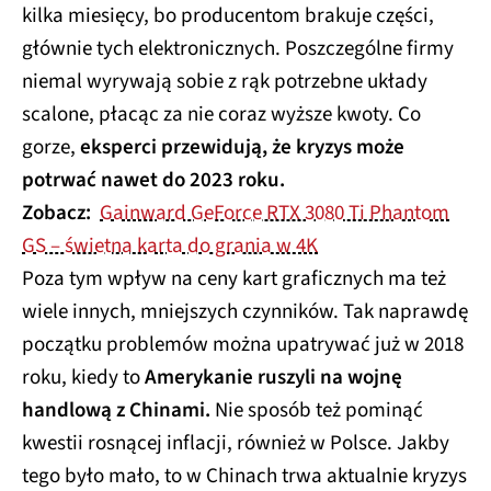
kilka miesięcy, bo producentom brakuje części,
głównie tych elektronicznych. Poszczególne firmy
niemal wyrywają sobie z rąk potrzebne układy
scalone, płacąc za nie coraz wyższe kwoty. Co
gorze,
eksperci przewidują, że kryzys może
potrwać nawet do 2023 roku.
Zobacz:
Gainward GeForce RTX 3080 Ti Phantom
GS – świetna karta do grania w 4K
Poza tym wpływ na ceny kart graficznych ma też
wiele innych, mniejszych czynników. Tak naprawdę
początku problemów można upatrywać już w 2018
roku, kiedy to
Amerykanie ruszyli na wojnę
handlową z Chinami.
Nie sposób też pominąć
kwestii rosnącej inflacji, również w Polsce. Jakby
tego było mało, to w Chinach trwa aktualnie kryzys