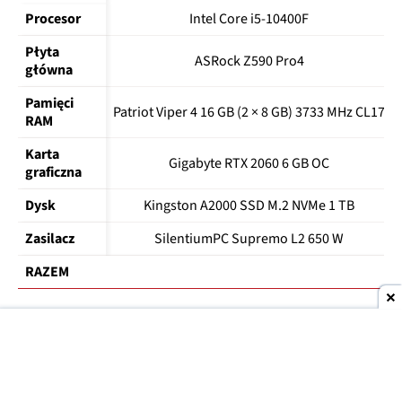
Procesor
Intel Core i5-10400F
Płyta 
ASRock Z590 Pro4
główna
Pamięci 
Patriot Viper 4 16 GB (2 × 8 GB) 3733 MHz CL17
RAM
Karta 
Gigabyte RTX 2060 6 GB OC
graficzna
Dysk
Kingston A2000 SSD M.2 NVMe 1 TB
Zasilacz
SilentiumPC Supremo L2 650 W
RAZEM
Jaki komputer do 5900 zł — AMD
Komponent
Model