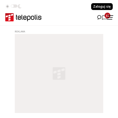
Zaloguj się
13