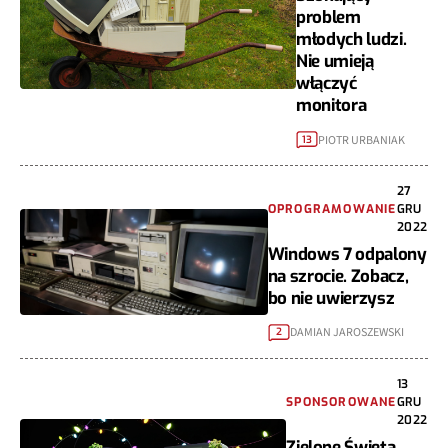
problem
młodych ludzi.
Nie umieją
włączyć
monitora
PIOTR URBANIAK
13
27
OPROGRAMOWANIE
GRU
2022
Windows 7 odpalony
na szrocie. Zobacz,
bo nie uwierzysz
DAMIAN JAROSZEWSKI
2
13
SPONSOROWANE
GRU
2022
Zielone Święta,