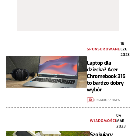
16
SPONSOROWANE
CZE
2023
Laptop dla
dziecka? Acer
Chromebook 315
to bardzo dobry
wybór
ARKADIUSZ BAŁA
10
04
WIADOMOŚCI
MAR
2023
Szokujący