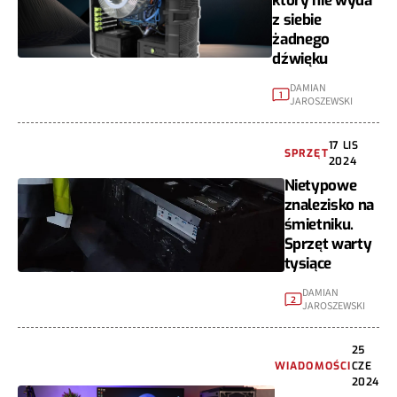
który nie wyda
z siebie
żadnego
dźwięku
DAMIAN
1
JAROSZEWSKI
17 LIS
SPRZĘT
2024
Nietypowe
znalezisko na
śmietniku.
Sprzęt warty
tysiące
DAMIAN
2
JAROSZEWSKI
25
WIADOMOŚCI
CZE
2024