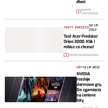
dłoni
DAMIAN
2
JAROSZEWSKI
30 LIP
TESTY SPRZĘTU
2022
Test Acer Predator
Orion 3000. Klik i
robisz co chcesz!
PRZEMYSŁAW BANASIAK
5
GRY
12 LIP 2022
NVIDIA
rozdaje
darmowe gry.
Do zgarnięcia
są cenione
hity