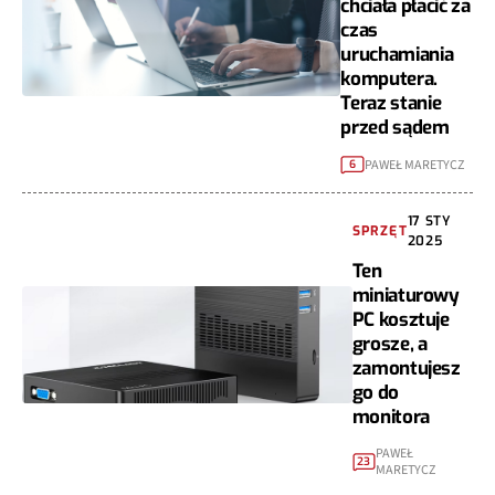
chciała płacić za
czas
uruchamiania
komputera.
Teraz stanie
przed sądem
PAWEŁ MARETYCZ
6
17 STY
SPRZĘT
2025
Ten
miniaturowy
PC kosztuje
grosze, a
zamontujesz
go do
monitora
PAWEŁ
23
MARETYCZ