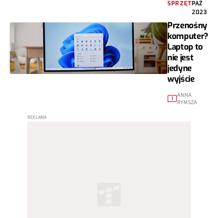
SPRZĘT
PAŹ
2023
Przenośny
komputer?
Laptop to
nie jest
jedyne
wyjście
ANNA
1
RYMSZA