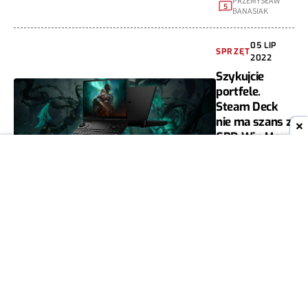
PRZEMYSŁAW
5
BANASIAK
05 LIP
SPRZĘT
2022
Szykujcie
portfele.
Steam Deck
nie ma szans z
GPD Win Max
2
PRZEMYSŁAW
7
BANASIAK
03 CZE
SPRZĘT
2022
Jeden z
największych
hitów z
PlayStation