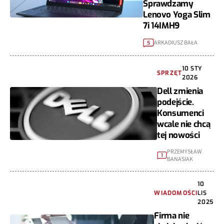
Sprawdzamy
Lenovo Yoga Slim
7i 14IMH9
ARKADIUSZ BAŁA
5
10 STY
SPRZĘT
2026
Dell zmienia
podejście.
Konsumenci
wcale nie chcą
tej nowości
PRZEMYSŁAW
1
BANASIAK
10
WIADOMOŚCI
LIS
2025
Firma nie