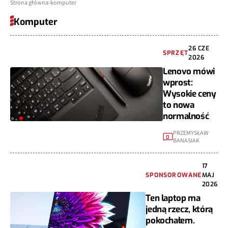
Strona główna
komputer
Komputer
26 CZE
SPRZĘT
2026
Lenovo mówi
wprost:
Wysokie ceny
to nowa
normalność
PRZEMYSŁAW
0
BANASIAK
17
SPONSOROWANE
MAJ
2026
Ten laptop ma
jedną rzecz, którą
pokochałem.