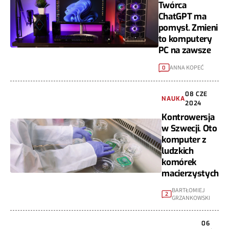
Twórca
ChatGPT ma
pomysł. Zmieni
to komputery
PC na zawsze
ANNA KOPEĆ
0
08 CZE
NAUKA
2024
Kontrowersja
w Szwecji. Oto
komputer z
ludzkich
komórek
macierzystych
BARTŁOMIEJ
2
GRZANKOWSKI
06