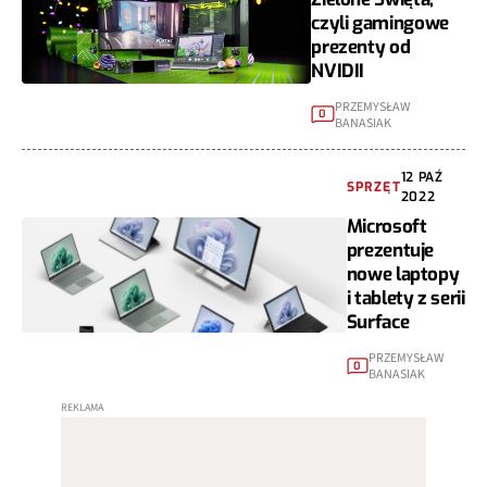
czyli gamingowe
prezenty od
NVIDII
PRZEMYSŁAW
0
BANASIAK
12 PAŹ
SPRZĘT
2022
Microsoft
prezentuje
nowe laptopy
i tablety z serii
Surface
PRZEMYSŁAW
0
BANASIAK