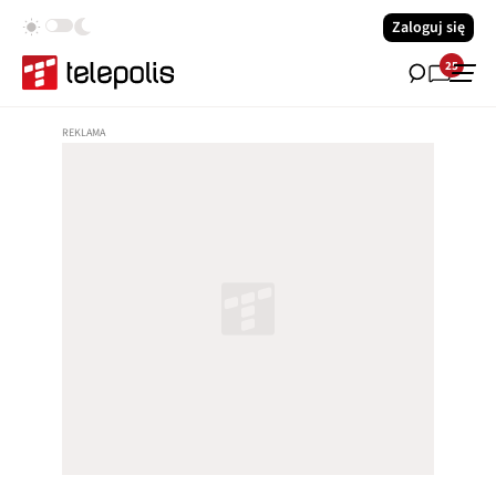
Zaloguj się
25