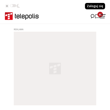
Zaloguj się
36