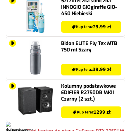
Szczoteczka soniczna
INNOGIO GIOgiraffe GIO-
450 Niebieski
79.99 zł
Kup teraz
Bidon ELITE Fly Tex MTB
750 ml Szary
39.99 zł
Kup teraz
Kolumny podstawkowe
EDIFIER R2750DB MKII
Czarny (2 szt.)
1299 zł
Kup teraz