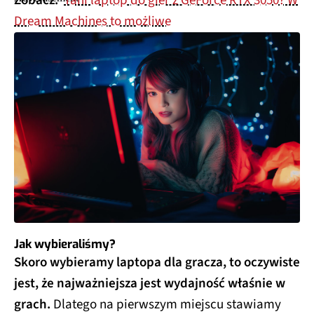
Zobacz:
Tani laptop do gier z GeForce RTX 3050? W
Dream Machines to możliwe
Jak wybieraliśmy?
Skoro wybieramy laptopa dla gracza, to oczywiste
jest, że najważniejsza jest wydajność właśnie w
grach.
Dlatego na pierwszym miejscu stawiamy