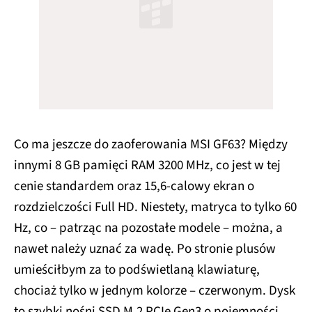
Co ma jeszcze do zaoferowania MSI GF63? Między
innymi 8 GB pamięci RAM 3200 MHz, co jest w tej
cenie standardem oraz 15,6-calowy ekran o
rozdzielczości Full HD. Niestety, matryca to tylko 60
Hz, co – patrząc na pozostałe modele – można, a
nawet należy uznać za wadę. Po stronie plusów
umieściłbym za to podświetlaną klawiaturę,
chociaż tylko w jednym kolorze – czerwonym. Dysk
to szybki nośni SSD M.2 PCIe Gen3 o pojemności