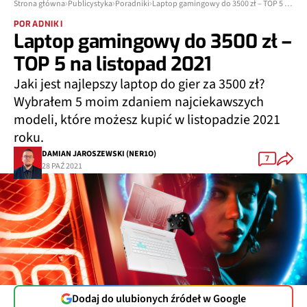
Strona główna
Publicystyka
Poradniki
Laptop gamingowy do 3500 zł – TOP 5 na listopad 2021
PORADNIKI
Laptop gamingowy do 3500 zł –
TOP 5 na listopad 2021
Jaki jest najlepszy laptop do gier za 3500 zł?
Wybrałem 5 moim zdaniem najciekawszych
modeli, które możesz kupić w listopadzie 2021
roku.
DAMIAN JAROSZEWSKI (NER1O)
7
28 PAŹ 2021
Dodaj do ulubionych źródeł w Google