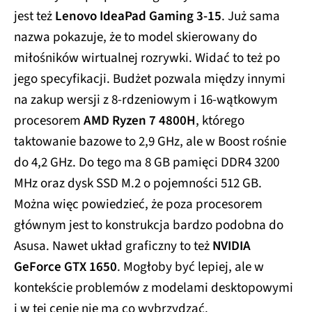
jest też
Lenovo IdeaPad Gaming 3-15
. Już sama
nazwa pokazuje, że to model skierowany do
miłośników wirtualnej rozrywki. Widać to też po
jego specyfikacji. Budżet pozwala między innymi
na zakup wersji z 8-rdzeniowym i 16-wątkowym
procesorem
AMD Ryzen 7 4800H
, którego
taktowanie bazowe to 2,9 GHz, ale w Boost rośnie
do 4,2 GHz. Do tego ma 8 GB pamięci DDR4 3200
MHz oraz dysk SSD M.2 o pojemności 512 GB.
Można więc powiedzieć, że poza procesorem
głównym jest to konstrukcja bardzo podobna do
Asusa. Nawet układ graficzny to też
NVIDIA
GeForce GTX 1650
. Mogłoby być lepiej, ale w
kontekście problemów z modelami desktopowymi
i w tej cenie nie ma co wybrzydzać.