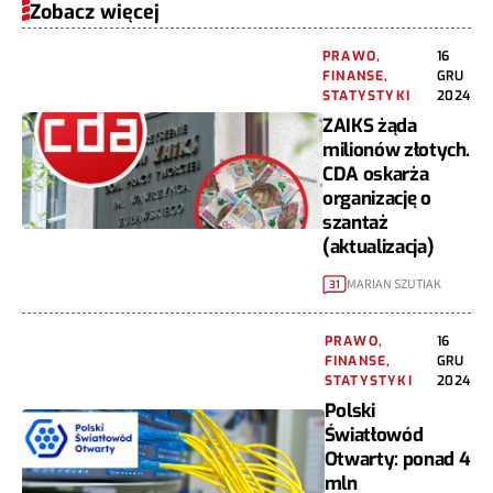
Zobacz więcej
PRAWO,
16
FINANSE,
GRU
STATYSTYKI
2024
ZAIKS żąda
milionów złotych.
CDA oskarża
organizację o
szantaż
(aktualizacja)
MARIAN SZUTIAK
31
PRAWO,
16
FINANSE,
GRU
STATYSTYKI
2024
Polski
Światłowód
Otwarty: ponad 4
mln