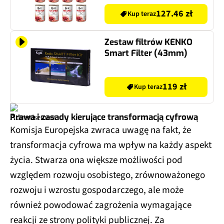
127.46 zł
Kup teraz
Zestaw filtrów KENKO
Smart Filter (43mm)
119 zł
Kup teraz
Prawa i zasady kierujące transformacją cyfrową
Komisja Europejska zwraca uwagę na fakt, że
transformacja cyfrowa ma wpływ na każdy aspekt
życia. Stwarza ona większe możliwości pod
względem rozwoju osobistego, zrównoważonego
rozwoju i wzrostu gospodarczego, ale może
również powodować zagrożenia wymagające
reakcji ze strony polityki publicznej. Za