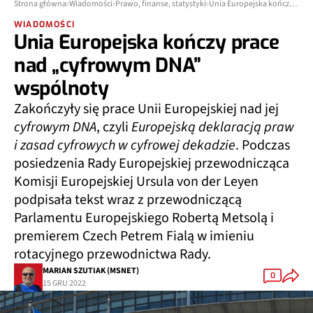
Strona główna
Wiadomości
Prawo, finanse, statystyki
Unia Europejska kończy prace nad „cyfrowym DNA” wspólnoty
WIADOMOŚCI
Unia Europejska kończy prace
nad „cyfrowym DNA”
wspólnoty
Zakończyły się prace Unii Europejskiej nad jej
cyfrowym DNA
, czyli
Europejską deklaracją praw
i zasad cyfrowych w cyfrowej dekadzie
. Podczas
posiedzenia Rady Europejskiej przewodnicząca
Komisji Europejskiej Ursula von der Leyen
podpisała tekst wraz z przewodniczącą
Parlamentu Europejskiego Robertą Metsolą i
premierem Czech Petrem Fialą w imieniu
rotacyjnego przewodnictwa Rady.
MARIAN SZUTIAK (MSNET)
0
15 GRU 2022