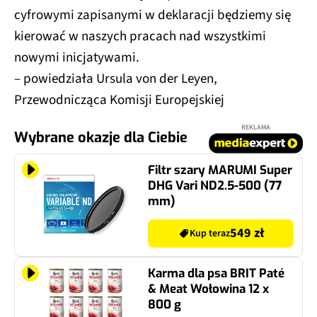
cyfrowymi zapisanymi w deklaracji będziemy się
kierować w naszych pracach nad wszystkimi
nowymi inicjatywami.
– powiedziała Ursula von der Leyen,
Przewodnicząca Komisji Europejskiej
REKLAMA
Wybrane okazje dla Ciebie
Filtr szary MARUMI Super
DHG Vari ND2.5-500 (77
mm)
549 zł
Kup teraz
Karma dla psa BRIT Paté
& Meat Wołowina 12 x
800 g