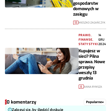
gospodarstw
domowych w
zasięgu
MIESZKO ZAGAŃCZYK
12
PRAWO,
14
FINANSE,
GRU
STATYSTYKI
2024
Kupujesz w
sieci? Pilna
sprawa. Nowe
przepisy
weszły 13
grudnia
ANNA RYMSZA
0
0 komentarzy
Popularne
Zaloguj się, by śledzić dyskuję