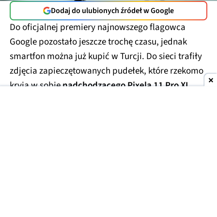
Dodaj do ulubionych źródeł w Google
Do oficjalnej premiery najnowszego flagowca
Google pozostało jeszcze trochę czasu, jednak
smartfon można już kupić w Turcji. Do sieci trafiły
zdjęcia zapieczętowanych pudełek, które rzekomo
kryją w sobie
nadchodzącego Pixela 11 Pro XL
.
Smartfony miały trafić w ręce handlarzy z szarej
strefy, którzy wycenili te przedpremierowe rarytasy
na kwotę
1700 USD
(ok. 6300 zł). Prawdopodobnie
finalna cena za smartfon będzie porównywalna lub
niewiele niższa.