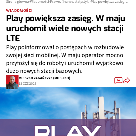
Strona główna
Wiadomości
Prawo, finanse, statystyki
Play powiększa zasięg. W maju uruchomił wiele nowych stacji LTE
WIADOMOŚCI
Play powiększa zasięg. W maju
uruchomił wiele nowych stacji
LTE
Play poinformował o postępach w rozbudowie
swojej sieci mobilnej. W maju operator mocno
przyłożył się do roboty i uruchomił wyjątkowo
dużo nowych stacji bazowych.
MIESZKO ZAGAŃCZYK (MIESZKO)
14
13 CZE 2023