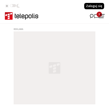
Zaloguj się
7