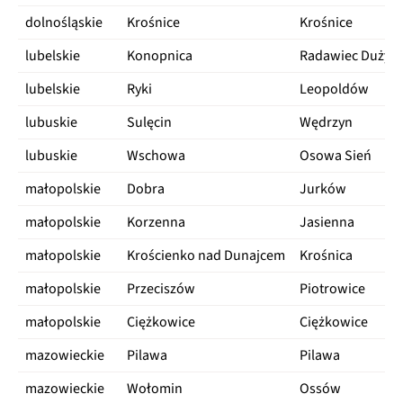
dolnośląskie
Krośnice
Krośnice
lubelskie
Konopnica
Radawiec Duży
lubelskie
Ryki
Leopoldów
lubuskie
Sulęcin
Wędrzyn
lubuskie
Wschowa
Osowa Sień
małopolskie
Dobra
Jurków
małopolskie
Korzenna
Jasienna
małopolskie
Krościenko nad Dunajcem
Krośnica
małopolskie
Przeciszów
Piotrowice
małopolskie
Ciężkowice
Ciężkowice
mazowieckie
Pilawa
Pilawa
mazowieckie
Wołomin
Ossów