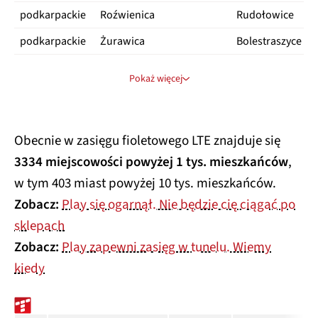
podkarpackie
Roźwienica
Rudołowice
podkarpackie
Żurawica
Bolestraszyce
podkarpackie
Zarzecze
Zarzecze
Pokaż więcej
podkarpackie
Świlcza
Dąbrowa
podlaskie
Raczki
Raczki
Obecnie w zasięgu fioletowego LTE znajduje się
pomorskie
Kartuzy
Prokowo
3334 miejscowości powyżej 1 tys. mieszkańców
,
śląskie
Konopiska
Aleksandria
w tym 403 miast powyżej 10 tys. mieszkańców.
wielkopolskie
Kościan
Racot
Zobacz:
Play się ogarnął. Nie będzie cię ciągać po
sklepach
Zobacz:
Play zapewni zasięg w tunelu. Wiemy
kiedy