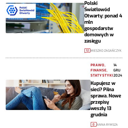
Polski
Światłowód
Otwarty: ponad 4
mln
gospodarstw
domowych w
zasięgu
MIESZKO ZAGAŃCZYK
12
PRAWO,
14
FINANSE,
GRU
STATYSTYKI
2024
Kupujesz w
sieci? Pilna
sprawa. Nowe
przepisy
weszły 13
grudnia
ANNA RYMSZA
0