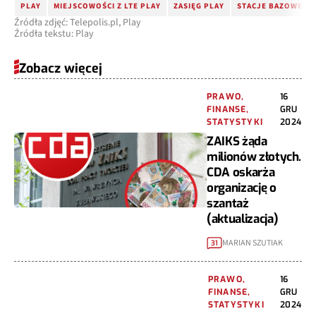
PLAY
MIEJSCOWOŚCI Z LTE PLAY
ZASIĘG PLAY
STACJE BAZOWE PL
Źródła zdjęć: Telepolis.pl, Play
Źródła tekstu: Play
Zobacz więcej
PRAWO,
16
FINANSE,
GRU
STATYSTYKI
2024
ZAIKS żąda
milionów złotych.
CDA oskarża
organizację o
szantaż
(aktualizacja)
MARIAN SZUTIAK
31
PRAWO,
16
FINANSE,
GRU
STATYSTYKI
2024