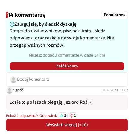
14 komentarzy
Popularne
Zaloguj się, by śledzić dyskuję
Dołącz do użytkowników, pisz bez limitu, śledź
odpowiedzi oraz reakcje na swoje komentarze. Nie
przegap ważnych rozmów!
Możesz dodać 3 komentarze w ciągu 14 dni
Załóż konto
Dodaj komentarz
~gość
13 CZE 2023 · 11:02
Łosie to po lasach biegają, jezioro Roś :-)
1
1
Pokaż 1 odpowiedź
Odpowiedz
Wyświetl więcej (+10)