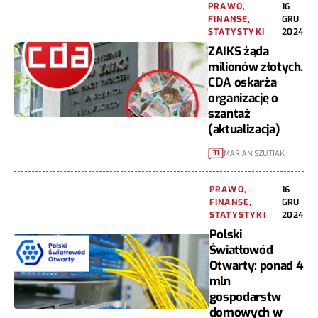
PRAWO,
16
FINANSE,
GRU
STATYSTYKI
2024
ZAIKS żąda
milionów złotych.
CDA oskarża
organizację o
szantaż
(aktualizacja)
MARIAN SZUTIAK
31
PRAWO,
16
FINANSE,
GRU
STATYSTYKI
2024
Polski
Światłowód
Otwarty: ponad 4
mln
gospodarstw
domowych w