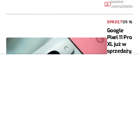
DAMIAN
0
JAROSZEWSKI
SPRZĘT
09:16
Google
Pixel 11 Pro
XL już w
sprzedaży.
W Turcji na
czarnym
rynku
MIESZKO
0
ZAGAŃCZYK
SPRZĘT
08:35
Zmierzyli 100
popularnych
obudów.
Wyniki
okazały się