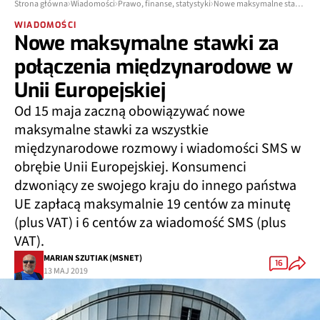
Strona główna
Wiadomości
Prawo, finanse, statystyki
Nowe maksymalne stawki za połączenia międzynarodowe w Unii Europejskiej
WIADOMOŚCI
Nowe maksymalne stawki za
połączenia międzynarodowe w
Unii Europejskiej
Od 15 maja zaczną obowiązywać nowe
maksymalne stawki za wszystkie
międzynarodowe rozmowy i wiadomości SMS w
obrębie Unii Europejskiej. Konsumenci
dzwoniący ze swojego kraju do innego państwa
UE zapłacą maksymalnie 19 centów za minutę
(plus VAT) i 6 centów za wiadomość SMS (plus
VAT).
MARIAN SZUTIAK (MSNET)
16
13 MAJ 2019