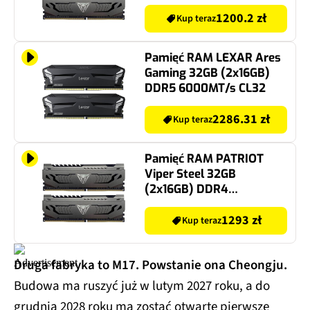
3200MT/s CL16
1200.2 zł
Kup teraz
Pamięć RAM LEXAR Ares
Gaming 32GB (2x16GB)
DDR5 6000MT/s CL32
2286.31 zł
Kup teraz
Pamięć RAM PATRIOT
Viper Steel 32GB
(2x16GB) DDR4
3600MT/s CL18
1293 zł
Kup teraz
Druga fabryka to M17. Powstanie ona Cheongju.
Budowa ma ruszyć już w lutym 2027 roku, a do
grudnia 2028 roku ma zostać otwarte pierwsze