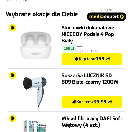
REKLAMA
Wybrane okazje dla Ciebie
Słuchawki dokanałowe
NICEBOY Podsie 4 Pop
Biały
0 zł
-
159 zł
najniższa cena
159 zł
Kup teraz
Suszarka ŁUCZNIK SD
809 Biało-czarny 1200W
39.99 zł
Kup teraz
Wkład filtrujący DAFI Soft
Miętowy (4 szt.)