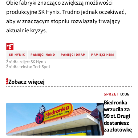
Obie fabryki znacząco zwiększą możliwości
produkcyjne SK Hynix. Trudno jednak oczekiwać,
aby w znaczącym stopniu rozwiązały trwający
aktualnie kryzys.
SK HYNIX
PAMIĘCI NAND
PAMIĘCI DRAM
PAMIĘCI HBM
Źródła zdjęć: SK Hynix
Źródła tekstu: TechSpot
Zobacz więcej
SPRZĘT
10:06
Biedronka
wrzuciła za
99 zł. Drugi
dostaniesz
za złotówkę