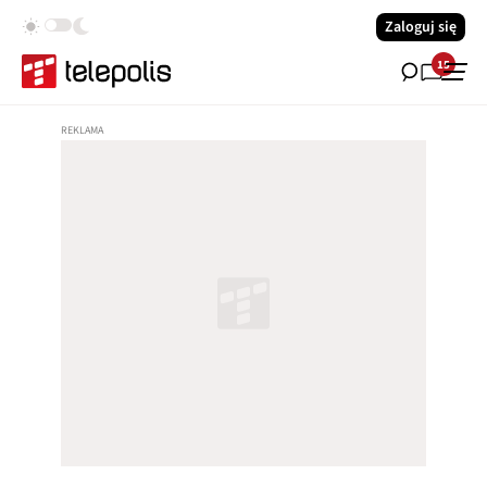
Zaloguj się
15