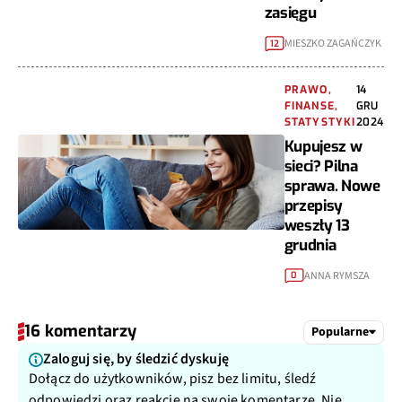
zasięgu
MIESZKO ZAGAŃCZYK
12
PRAWO,
14
FINANSE,
GRU
STATYSTYKI
2024
Kupujesz w
sieci? Pilna
sprawa. Nowe
przepisy
weszły 13
grudnia
ANNA RYMSZA
0
16 komentarzy
Popularne
Zaloguj się, by śledzić dyskuję
Dołącz do użytkowników, pisz bez limitu, śledź
odpowiedzi oraz reakcje na swoje komentarze. Nie