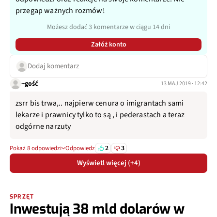
przegap ważnych rozmów!
Możesz dodać 3 komentarze w ciągu 14 dni
Załóż konto
Dodaj komentarz
~gość
13 MAJ 2019 · 12:42
zsrr bis trwa,.. najpierw cenura o imigrantach sami
lekarze i prawnicy tylko to są , i pederastach a teraz
odgórne narzuty
2
3
Pokaż 8 odpowiedzi
Odpowiedz
Wyświetl więcej (+4)
SPRZĘT
Inwestują 38 mld dolarów w