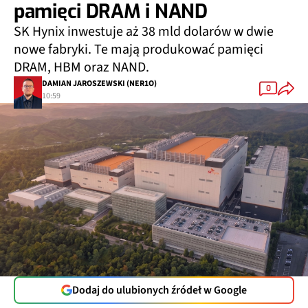
pamięci DRAM i NAND
SK Hynix inwestuje aż 38 mld dolarów w dwie
nowe fabryki. Te mają produkować pamięci
DRAM, HBM oraz NAND.
DAMIAN JAROSZEWSKI (NER1O)
0
10:59
Dodaj do ulubionych źródeł w Google