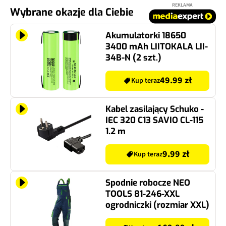
REKLAMA
Wybrane okazje dla Ciebie
Akumulatorki 18650
3400 mAh LIITOKALA LII-
34B-N (2 szt.)
49.99 zł
Kup teraz
Kabel zasilający Schuko -
IEC 320 C13 SAVIO CL-115
1.2 m
9.99 zł
Kup teraz
Spodnie robocze NEO
TOOLS 81-246-XXL
ogrodniczki (rozmiar XXL)