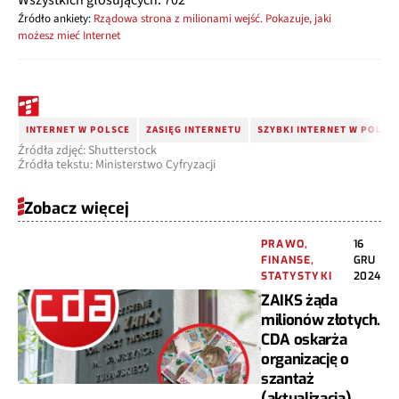
Wszystkich głosujących: 702
Źródło ankiety:
Rządowa strona z milionami wejść. Pokazuje, jaki
możesz mieć Internet
INTERNET W POLSCE
ZASIĘG INTERNETU
SZYBKI INTERNET W POLSC
Źródła zdjęć: Shutterstock
Źródła tekstu: Ministerstwo Cyfryzacji
Zobacz więcej
PRAWO,
16
FINANSE,
GRU
STATYSTYKI
2024
ZAIKS żąda
milionów złotych.
CDA oskarża
organizację o
szantaż
(aktualizacja)