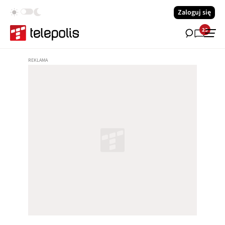
Zaloguj się
23