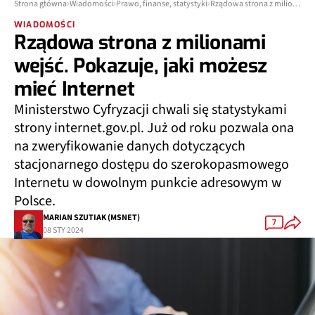
Strona główna
Wiadomości
Prawo, finanse, statystyki
Rządowa strona z milionami wejść. Pokazuje, jaki możesz mieć Internet
WIADOMOŚCI
Rządowa strona z milionami
wejść. Pokazuje, jaki możesz
mieć Internet
Ministerstwo Cyfryzacji chwali się statystykami
strony internet.gov.pl. Już od roku pozwala ona
na zweryfikowanie danych dotyczących
stacjonarnego dostępu do szerokopasmowego
Internetu w dowolnym punkcie adresowym w
Polsce.
MARIAN SZUTIAK (MSNET)
7
08 STY 2024