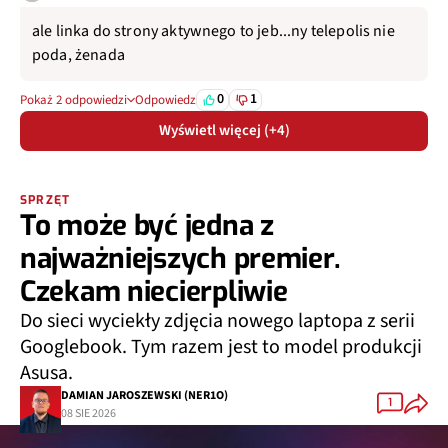
ale linka do strony aktywnego to jeb...ny telepolis nie
poda, żenada
0
1
Pokaż 2 odpowiedzi
Odpowiedz
Wyświetl więcej (+4)
SPRZĘT
To może być jedna z
najważniejszych premier.
Czekam niecierpliwie
Do sieci wyciekły zdjęcia nowego laptopa z serii
Googlebook. Tym razem jest to model produkcji
Asusa.
DAMIAN JAROSZEWSKI (NER1O)
1
08 SIE 2026