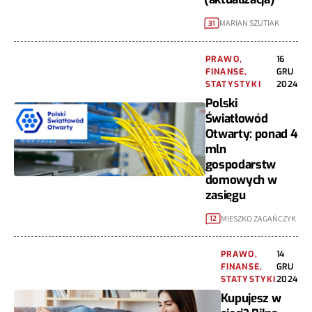
MARIAN SZUTIAK
31
PRAWO,
16
FINANSE,
GRU
STATYSTYKI
2024
Polski
Światłowód
Otwarty: ponad 4
mln
gospodarstw
domowych w
zasięgu
MIESZKO ZAGAŃCZYK
12
PRAWO,
14
FINANSE,
GRU
STATYSTYKI
2024
Kupujesz w