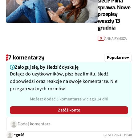
sieci? Pilna
sprawa. Nowe
przepisy
weszły 13
grudnia
ANNA RYMSZA
0
7 komentarzy
Popularne
Zaloguj się, by śledzić dyskuję
Dołącz do użytkowników, pisz bez limitu, śledź
odpowiedzi oraz reakcje na swoje komentarze. Nie
przegap ważnych rozmów!
Możesz dodać 3 komentarze w ciągu 14 dni
Załóż konto
Dodaj komentarz
~gość
08 STY 2024 · 19:40