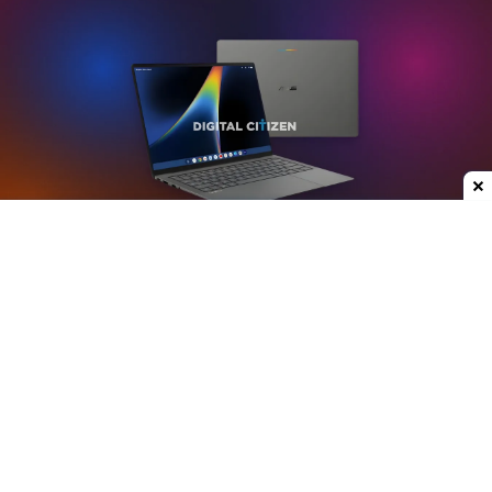
Dodaj do ulubionych źródeł w Google
Plotki na temat nowych laptopów z serii
Googlebook krążą już od jakiegoś czasu. W mojej
opinii może to być jedna z ciekawszych premier
ostatnich lat, przynajmniej w kategorii
przenośnych komputerów. Właśnie do sieci trafiły