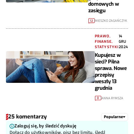
domowych w
zasięgu
MIESZKO ZAGAŃCZYK
12
PRAWO,
14
FINANSE,
GRU
STATYSTYKI
2024
Kupujesz w
sieci? Pilna
sprawa. Nowe
przepisy
weszły 13
grudnia
ANNA RYMSZA
0
25 komentarzy
Popularne
Zaloguj się, by śledzić dyskuję
Dołącz do użytkowników, pisz bez limitu, śledź