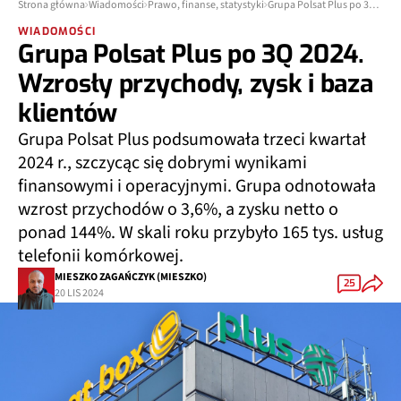
Strona główna
Wiadomości
Prawo, finanse, statystyki
Grupa Polsat Plus po 3Q 2024. Wzrosły przychody, zysk i baza klientów
WIADOMOŚCI
Grupa Polsat Plus po 3Q 2024.
Wzrosły przychody, zysk i baza
klientów
Grupa Polsat Plus podsumowała trzeci kwartał
2024 r., szczycąc się dobrymi wynikami
finansowymi i operacyjnymi. Grupa odnotowała
wzrost przychodów o 3,6%, a zysku netto o
ponad 144%. W skali roku przybyło 165 tys. usług
telefonii komórkowej.
MIESZKO ZAGAŃCZYK (MIESZKO)
25
20 LIS 2024