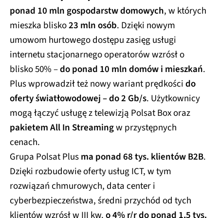
ponad 10 mln gospodarstw domowych
, w których
mieszka blisko
23 mln osób
. Dzięki nowym
umowom hurtowego dostępu zasięg usługi
internetu stacjonarnego operatorów wzrósł o
blisko 50% –
do ponad 10 mln domów i mieszkań
.
Plus wprowadził też nowy wariant prędkości
do
oferty światłowodowej – do 2 Gb/s
. Użytkownicy
mogą łączyć usługę z telewizją Polsat Box oraz
pakietem All In Streaming
w przystępnych
cenach.
Grupa Polsat Plus
ma ponad 68 tys. klientów B2B
.
Dzięki rozbudowie oferty usług ICT, w tym
rozwiązań chmurowych, data center i
cyberbezpieczeństwa, średni przychód od tych
klientów wzrósł w III kw.
o 4% r/r do ponad 1,5 tys.