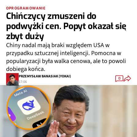
OPROGRAMOWANIE
Chińczycy zmuszeni do
podwyżki cen. Popyt okazał się
zbyt duży
Chiny nadal mają braki względem USA w
przypadku sztucznej inteligencji. Pomocna w
popularyzacji była walka cenowa, ale to powoli
dobiega końca.
PRZEMYSŁAW BANASIAK (YOKAI)
0
17:06