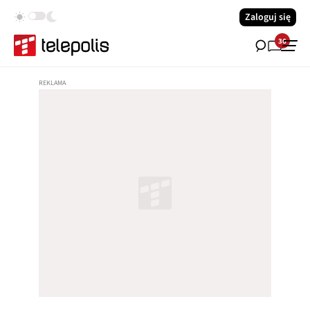
Zaloguj się
36