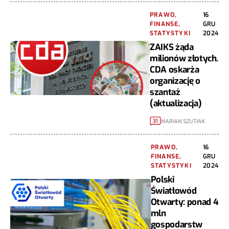
PRAWO,
16
FINANSE,
GRU
STATYSTYKI
2024
ZAIKS żąda
milionów złotych.
CDA oskarża
organizację o
szantaż
(aktualizacja)
MARIAN SZUTIAK
31
PRAWO,
16
FINANSE,
GRU
STATYSTYKI
2024
Polski
Światłowód
Otwarty: ponad 4
mln
gospodarstw