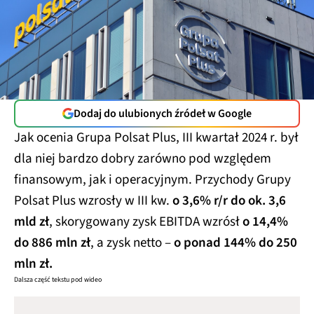
Dodaj do ulubionych źródeł w Google
Jak ocenia Grupa Polsat Plus, III kwartał 2024 r. był
dla niej bardzo dobry zarówno pod względem
finansowym, jak i operacyjnym. Przychody Grupy
Polsat Plus wzrosły w III kw.
o 3,6% r/r do ok. 3,6
mld zł
, skorygowany zysk EBITDA wzrósł
o 14,4%
do 886 mln zł
, a zysk netto –
o ponad 144% do 250
mln zł.
Dalsza część tekstu pod wideo