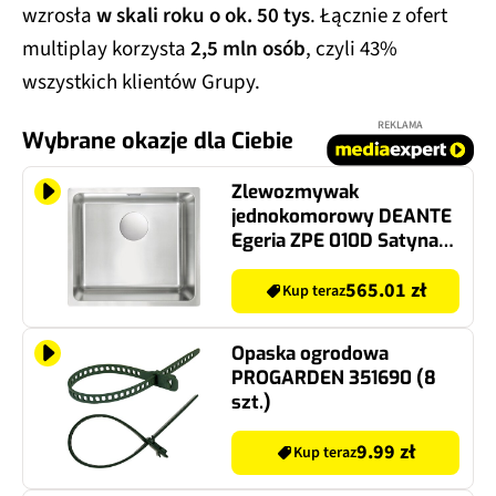
wzrosła
w skali roku o ok. 50 tys
. Łącznie z ofert
multiplay korzysta
2,5 mln osób
, czyli 43%
wszystkich klientów Grupy.
REKLAMA
Wybrane okazje dla Ciebie
Zlewozmywak
jednokomorowy DEANTE
Egeria ZPE 010D Satyna
44x49
565.01 zł
Kup teraz
Opaska ogrodowa
PROGARDEN 351690 (8
szt.)
9.99 zł
Kup teraz