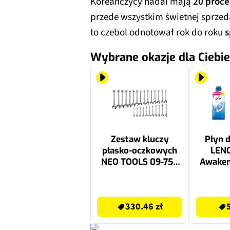
Koreańczycy nadal mają
20 proce
przede wszystkim świetnej sprzed
to czebol odnotował rok do roku
s
Wybrane okazje dla Ciebie
Zestaw kluczy
Płyn d
płasko-oczkowych
LENO
NEO TOOLS 09-754
Awakeni
(26 elementów)
330.46 zł
51.27 zł
330.46 zł