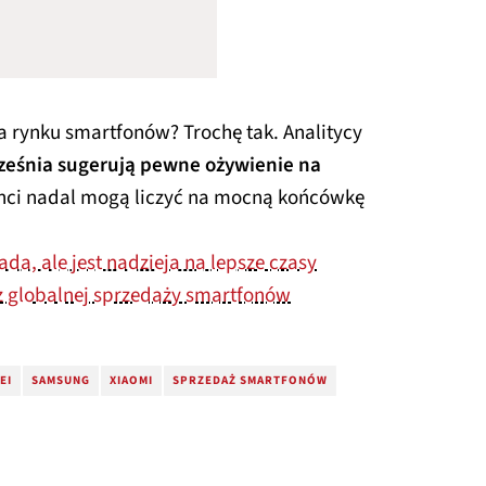
 rynku smartfonów? Trochę tak. Analitycy
ześnia sugerują pewne ożywienie na
nci nadal mogą liczyć na mocną końcówkę
a, ale jest nadzieja na lepsze czasy
z globalnej sprzedaży smartfonów
EI
SAMSUNG
XIAOMI
SPRZEDAŻ SMARTFONÓW