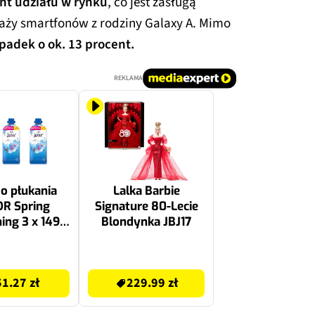
nt udziału w rynku
, co jest zasługą
aży smartfonów z rodziny Galaxy A. Mimo
padek o ok. 13 procent.
REKLAMA
o płukania
Lalka Barbie
R Spring
Signature 80-Lecie
ng 3 x 1491
Blondynka JBJ17
ml
309.99 zł
51.27 zł
229.99 zł