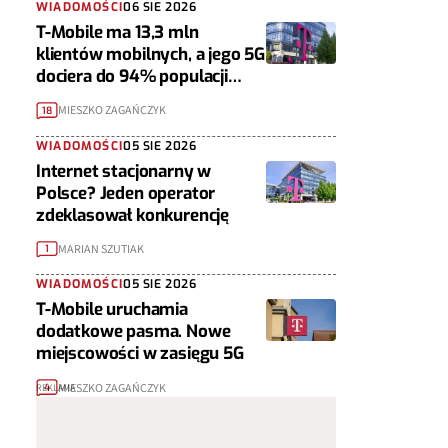
WIADOMOŚCI
06 SIE 2026
T-Mobile ma 13,3 mln
klientów mobilnych, a jego 5G
dociera do 94% populacji
Polski
MIESZKO ZAGAŃCZYK
18
WIADOMOŚCI
05 SIE 2026
Internet stacjonarny w
Polsce? Jeden operator
zdeklasował konkurencję
MARIAN SZUTIAK
1
WIADOMOŚCI
05 SIE 2026
T-Mobile uruchamia
dodatkowe pasma. Nowe
miejscowości w zasięgu 5G
MIESZKO ZAGAŃCZYK
4