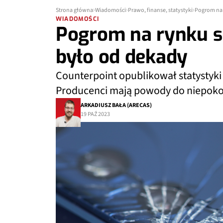
Strona główna
Wiadomości
Prawo, finanse, statystyki
Pogrom na 
WIADOMOŚCI
Pogrom na rynku s
było od dekady
Counterpoint opublikował statystyki
Producenci mają powody do niepokoju
ARKADIUSZ BAŁA (ARECAS)
19 PAŹ 2023