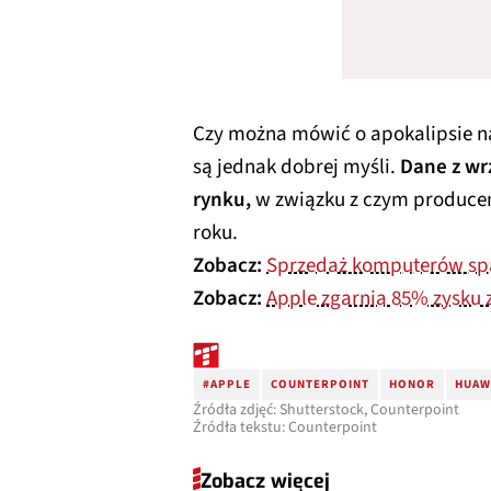
Czy można mówić o apokalipsie na
są jednak dobrej myśli.
Dane z wr
rynku,
w związku z czym produce
roku.
Zobacz:
Sprzedaż komputerów spad
Zobacz:
Apple zgarnia 85% zysku 
#APPLE
COUNTERPOINT
HONOR
HUAW
Źródła zdjęć: Shutterstock, Counterpoint
Źródła tekstu: Counterpoint
Zobacz więcej