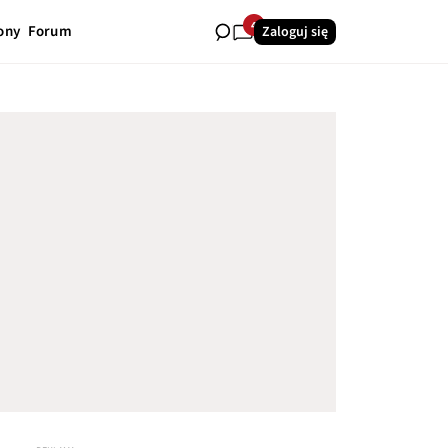
4
ony
Forum
Zaloguj się