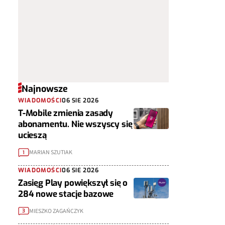
Najnowsze
WIADOMOŚCI
06 SIE 2026
T-Mobile zmienia zasady
abonamentu. Nie wszyscy się
ucieszą
MARIAN SZUTIAK
1
WIADOMOŚCI
06 SIE 2026
Zasięg Play powiększył się o
284 nowe stacje bazowe
MIESZKO ZAGAŃCZYK
3