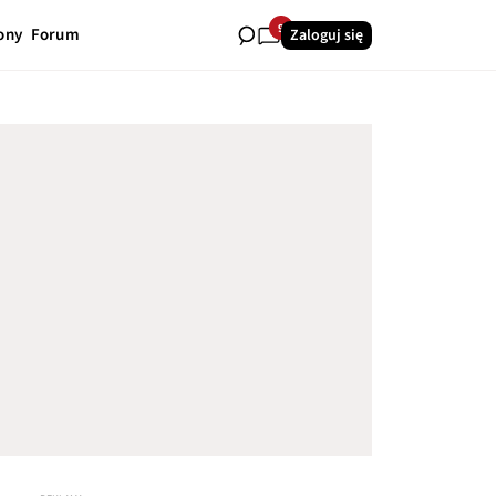
9
ony
Forum
Zaloguj się