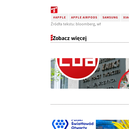
#APPLE
APPLE AIRPODS
SAMSUNG
XIA
Źródła tekstu: bloomberg, wł
Zobacz więcej