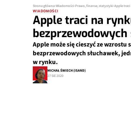
Strona główna
Wiadomości
Prawo, finanse, statystyki
Apple trac
WIADOMOŚCI
Apple traci na ryn
bezprzewodowych 
Apple może się cieszyć ze wzrostu
bezprzewodowych słuchawek, jedn
w rynku.
MICHAŁ ŚWIECH (ISAND)
27 SIE 2020