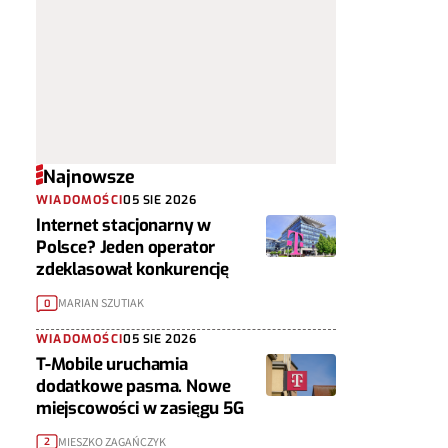
Najnowsze
WIADOMOŚCI
05 SIE 2026
Internet stacjonarny w
Polsce? Jeden operator
zdeklasował konkurencję
MARIAN SZUTIAK
0
WIADOMOŚCI
05 SIE 2026
T-Mobile uruchamia
dodatkowe pasma. Nowe
miejscowości w zasięgu 5G
MIESZKO ZAGAŃCZYK
2