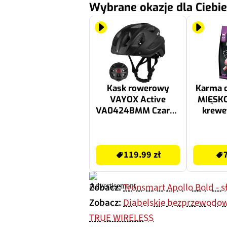
Wybrane okazje dla Ciebie
Kask rowerowy
Karma d
VAYOX Active
MIĘSKO 
VA0424BMM Czarny
krewe
MTB z lampką
(rozmiar M)
119.99 zł
78.48 zł
119.99 zł
Zobacz:
Tronsmart Apollo Bold - 
Zobacz:
Diabelskie bezprzewodow
TRUE WIRELESS