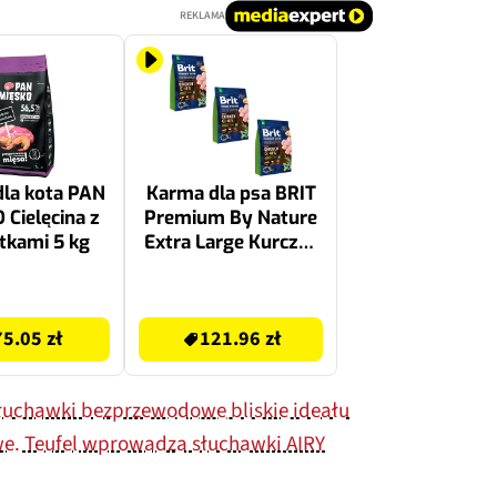
REKLAMA
la kota PAN
Karma dla psa BRIT
Cielęcina z
Premium By Nature
tkami 5 kg
Extra Large Kurczak
3 x 3 kg
121.96 zł
75.05 zł
121.96 zł
słuchawki bezprzewodowe bliskie ideału
e. Teufel wprowadza słuchawki AIRY