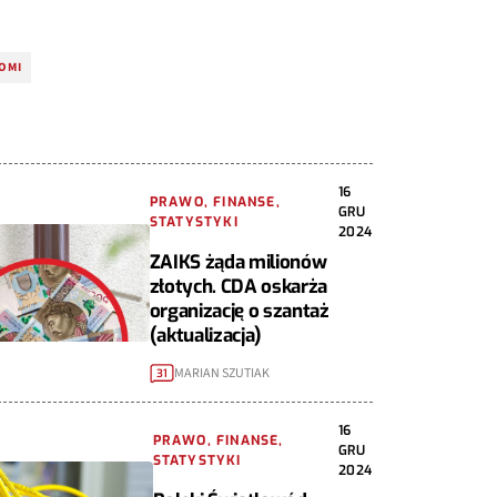
OMI
16
PRAWO, FINANSE,
GRU
STATYSTYKI
2024
ZAIKS żąda milionów
złotych. CDA oskarża
organizację o szantaż
(aktualizacja)
MARIAN SZUTIAK
31
16
PRAWO, FINANSE,
GRU
STATYSTYKI
2024