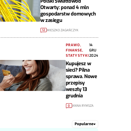
Polski Światłowód
Otwarty: ponad 4 mln
gospodarstw domowych
w zasięgu
MIESZKO ZAGAŃCZYK
12
PRAWO,
14
FINANSE,
GRU
STATYSTYKI
2024
Kupujesz w
sieci? Pilna
sprawa. Nowe
przepisy
weszły 13
grudnia
ANNA RYMSZA
0
Popularne