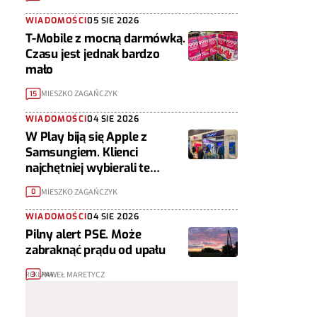
WIADOMOŚCI
05 SIE 2026
T-Mobile z mocną darmówką.
Czasu jest jednak bardzo
mało
MIESZKO ZAGAŃCZYK
15
WIADOMOŚCI
04 SIE 2026
W Play biją się Apple z
Samsungiem. Klienci
najchętniej wybierali te
telefony
MIESZKO ZAGAŃCZYK
0
WIADOMOŚCI
04 SIE 2026
Pilny alert PSE. Może
zabraknąć prądu od upału
PAWEŁ MARETYCZ
3