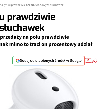
i na rynku prawdziwie bezprzewodowych słuchawek
ku prawdziwie
słuchawek
 sprzedaży na polu prawdziwie
ak mimo to traci on procentowy udział
Dodaj do ulubionych źródeł w Google
0