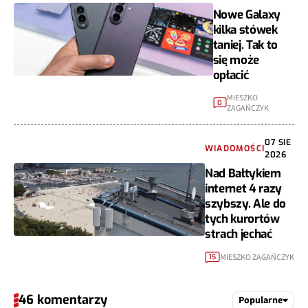
Nowe Galaxy
kilka stówek
taniej. Tak to
się może
opłacić
MIESZKO
0
ZAGAŃCZYK
07 SIE
WIADOMOŚCI
2026
Nad Bałtykiem
internet 4 razy
szybszy. Ale do
tych kurortów
strach jechać
MIESZKO ZAGAŃCZYK
15
46 komentarzy
Popularne