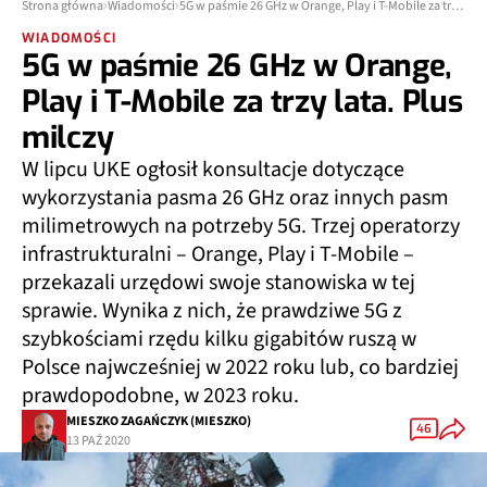
Strona główna
Wiadomości
5G w paśmie 26 GHz w Orange, Play i T-Mobile za trzy lata. Plus milczy
WIADOMOŚCI
5G w paśmie 26 GHz w Orange,
Play i T-Mobile za trzy lata. Plus
milczy
W lipcu UKE ogłosił konsultacje dotyczące
wykorzystania pasma 26 GHz oraz innych pasm
milimetrowych na potrzeby 5G. Trzej operatorzy
infrastrukturalni – Orange, Play i T-Mobile –
przekazali urzędowi swoje stanowiska w tej
sprawie. Wynika z nich, że prawdziwe 5G z
szybkościami rzędu kilku gigabitów ruszą w
Polsce najwcześniej w 2022 roku lub, co bardziej
prawdopodobne, w 2023 roku.
MIESZKO ZAGAŃCZYK (MIESZKO)
46
13 PAŹ 2020