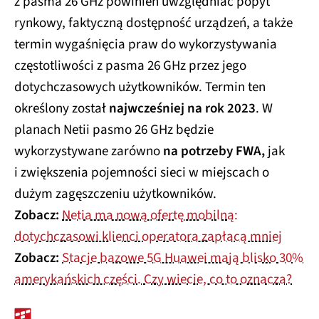
z pasma 26 GHz powinien uwzględniać popyt
rynkowy, faktyczną dostępność urządzeń, a także
termin wygaśnięcia praw do wykorzystywania
częstotliwości z pasma 26 GHz przez jego
dotychczasowych użytkowników. Termin ten
określony został
najwcześniej na rok 2023
. W
planach Netii pasmo 26 GHz będzie
wykorzystywane zarówno
na potrzeby FWA,
jak
i zwiększenia pojemności sieci w miejscach o
dużym zagęszczeniu użytkowników.
Zobacz:
Netia ma nową ofertę mobilną:
dotychczasowi klienci operatora zapłacą mniej
Zobacz:
Stacje bazowe 5G Huawei mają blisko 30%
amerykańskich części. Czy wiecie, co to oznacza?