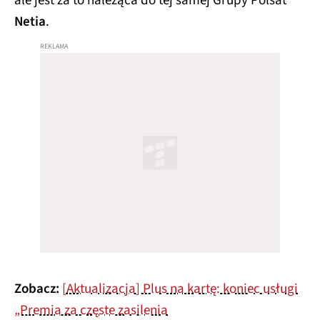
ale jest za to należąca do tej samej Grupy Polsat
Netia
.
Zobacz:
[Aktualizacja] Plus na kartę: koniec usługi
„Premia za częste zasilenia