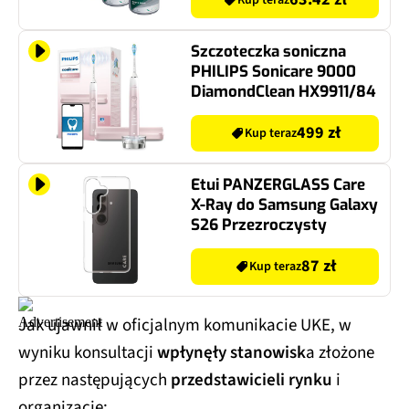
Szczoteczka soniczna
PHILIPS Sonicare 9000
DiamondClean HX9911/84
499 zł
Kup teraz
Etui PANZERGLASS Care
X-Ray do Samsung Galaxy
S26 Przezroczysty
87 zł
Kup teraz
Jak ujawnił w oficjalnym komunikacie UKE, w
wyniku konsultacji
wpłynęły stanowisk
a złożone
przez następujących
przedstawicieli rynku
i
organizacje: