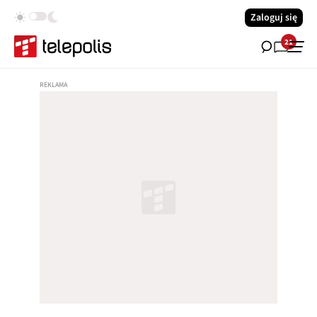
Zaloguj się
21