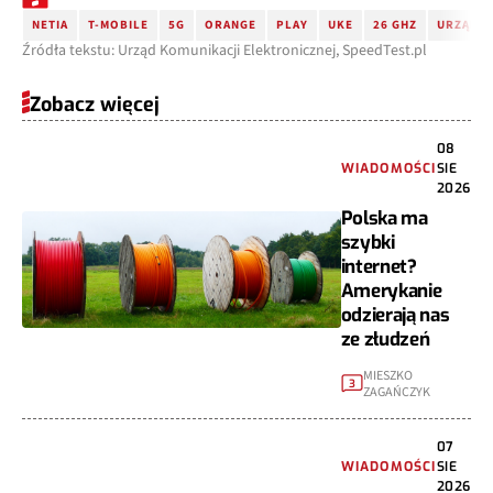
NETIA
T-MOBILE
5G
ORANGE
PLAY
UKE
26 GHZ
URZĄD K
Źródła tekstu: Urząd Komunikacji Elektronicznej, SpeedTest.pl
Zobacz więcej
08
WIADOMOŚCI
SIE
2026
Polska ma
szybki
internet?
Amerykanie
odzierają nas
ze złudzeń
MIESZKO
3
ZAGAŃCZYK
07
WIADOMOŚCI
SIE
2026