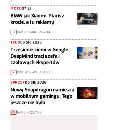
MOTO
07:27
BMW jak Xiaomi. Płacisz
krocie, a tu reklamy
DAMIAN JAROSZEWSKI
0
TECH
05 SIE 2026
Trzęsienie ziemi w Google.
DeepMind traci szefa i
czołowych ekspertów
PRZEMYSŁAW BANASIAK
2
SPRZĘT
05 SIE 2026
Nowy Snapdragon namiesza
w mobilnym gamingu. Tego
jeszcze nie było
MARIAN SZUTIAK
0