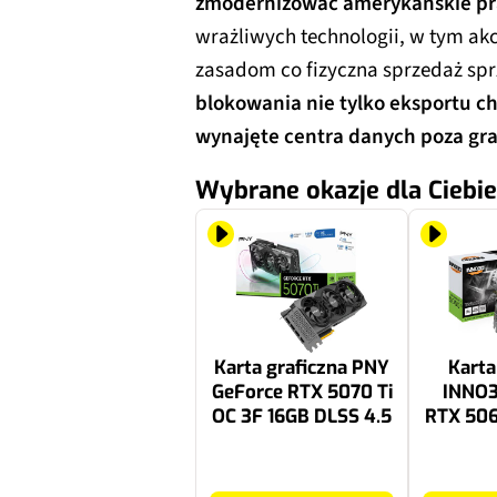
zmodernizować amerykańskie p
wrażliwych technologii, w tym a
zasadom co fizyczna sprzedaż spr
blokowania nie tylko eksportu ch
wynajęte centra danych poza gra
Wybrane okazje dla Ciebie
Karta graficzna PNY
Karta
GeForce RTX 5070 Ti
INNO3
OC 3F 16GB DLSS 4.5
RTX 506
OC Whi
4499.99 zł
1999 zł