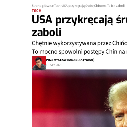
Strona główna
Tech
USA przykręcają śrubę Chinom. To ich zaboli
TECH
USA przykręcają śr
zaboli
Chętnie wykorzystywana przez Chińcz
To mocno spowolni postępy Chin na ry
PRZEMYSŁAW BANASIAK (YOKAI)
13 STY 2026