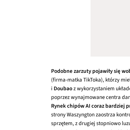
Podobne zarzuty pojawiły się wo
(firma-matka TikToka), którzy mi
i
Doubao
z wykorzystaniem układó
poprzez wynajmowane centra dan
Rynek chipów AI coraz bardziej p
strony Waszyngton zaostrza kont
sprzętem, z drugiej stopniowo luz