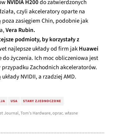
dów
NVIDIA H200
do zatwierdzonych
ziała, czyli akceleratory oparte na
ą poza zasięgiem Chin, podobnie jak
ja,
Vera Rubin.
ejsze podmioty, by korzystały z
t najlepsze układy od firm jak
Huawei
 do życzenia. Ich moc obliczeniowa jest
w przypadku Zachodnich akceleratorów.
kłady NVIDII, a rzadziej AMD.
CJA
USA
STANY ZJEDNOCZONE
eet Journal, Tom's Hardware, oprac. własne