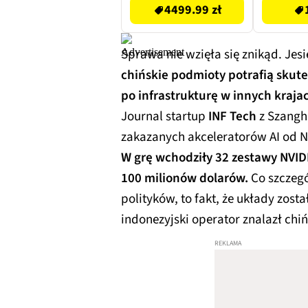
4499.99 zł
Sprawa nie wzięła się znikąd. Jes
chińskie podmioty potrafią skute
po infrastrukturę w innych krajac
Journal startup
INF Tech
z Szangh
zakazanych akceleratorów AI od N
W grę wchodziły 32 zestawy NVID
100 milionów dolarów.
Co szczegó
polityków, to fakt, że układy zost
indonezyjski operator znalazł chiń