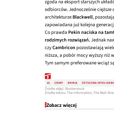
zgoda na eksport starszych ukła
odbiorców. Jednocześnie cięższe d
architekturze
Blackwell
, pozostaj
zapowiadana już kolejna generac
Co prawda
Pekin naciska na tamt
rodzimych rozwiązań.
Jednak nawe
czy
Cambricon
pozostawiają wiele
niższa, a pobór mocy wyższy niż 
Tym samym preferowane wciąż są u
AI
CHINY
NVIDIA
SZTUCZNA INTELIGEN
Źródła zdjęć: Shutterstock
Źródła tekstu: The Information, The Wall Str
Zobacz więcej