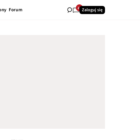
23
ony
Forum
Zaloguj się