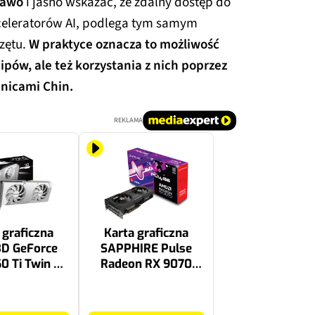
rawo
i jasno wskazać, że zdalny dostęp do
kceleratorów AI, podlega tym samym
zętu.
W praktyce oznacza to możliwość
ipów, ale też korzystania z nich poprzez
nicami Chin.
REKLAMA
 graficzna
Karta graficzna
D GeForce
SAPPHIRE Pulse
0 Ti Twin X2
Radeon RX 9070
te 8GB DLSS
Gaming 16GB
4.5
3402 zł