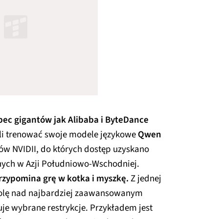
bec gigantów jak Alibaba i ByteDance
eli trenować swoje modele językowe
Qwen
w NVIDII, do których dostęp uzyskano
ych w Azji Południowo-Wschodniej.
rzypomina grę w kotka i myszkę.
Z jednej
rolę nad najbardziej zaawansowanym
uje wybrane restrykcje. Przykładem jest