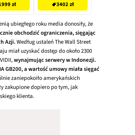
1999 zł
3402 zł
ienią ubiegłego roku media donosiły, że
cznie obchodzić ograniczenia, sięgając
h Azji.
Według ustaleń The Wall Street
aju miał uzyskać dostęp do około 2300
VIDII,
wynajmując serwery w Indonezji.
IA GB200, a wartość umowy miała sięgać
lnie zaniepokoiło amerykańskich
ały zakupione dopiero po tym, jak
skiego klienta.