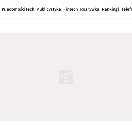
Wiadomości
Tech
Publicystyka
Fintech
Rozrywka
Rankingi
Telef