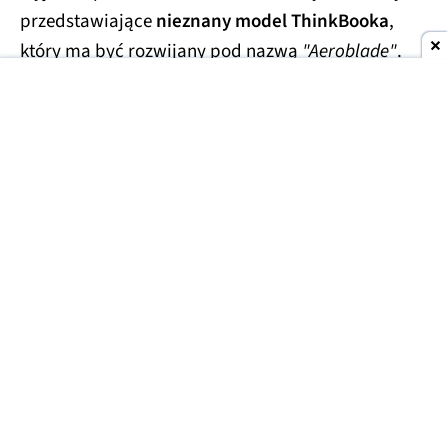
przedstawiające
nieznany model ThinkBooka
,
który ma być rozwijany pod nazwą
"Aeroblade"
.
Jego obudowa wygląda
wręcz absurdalnie
smukło.