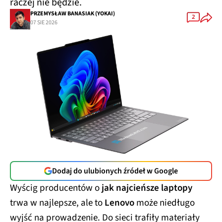
raczej nie będzie.
PRZEMYSŁAW BANASIAK (YOKAI)
2
07 SIE 2026
Dodaj do ulubionych źródeł w Google
Wyścig producentów o
jak najcieńsze laptopy
trwa w najlepsze, ale to
Lenovo
może niedługo
wyjść na prowadzenie. Do sieci trafiły materiały