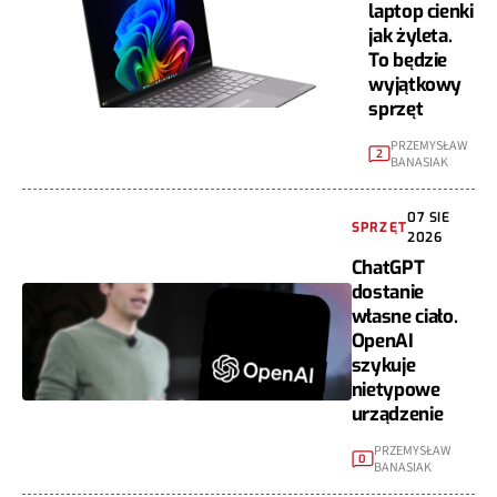
laptop cienki
jak żyleta.
To będzie
wyjątkowy
sprzęt
PRZEMYSŁAW
2
BANASIAK
07 SIE
SPRZĘT
2026
ChatGPT
dostanie
własne ciało.
OpenAI
szykuje
nietypowe
urządzenie
PRZEMYSŁAW
0
BANASIAK