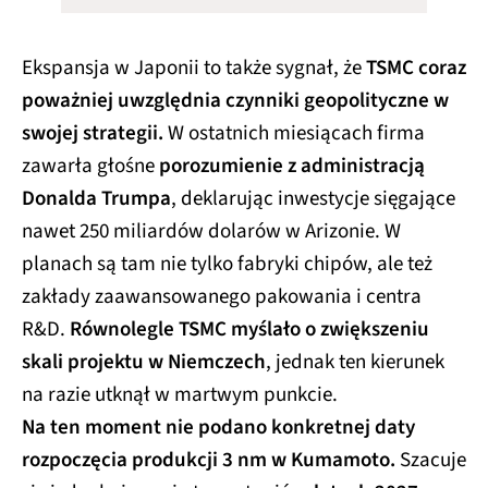
Ekspansja w Japonii to także sygnał, że
TSMC coraz
poważniej uwzględnia czynniki geopolityczne w
swojej strategii.
W ostatnich miesiącach firma
zawarła głośne
porozumienie z administracją
Donalda Trumpa
, deklarując inwestycje sięgające
nawet 250 miliardów dolarów w Arizonie. W
planach są tam nie tylko fabryki chipów, ale też
zakłady zaawansowanego pakowania i centra
R&D.
Równolegle TSMC myślało o zwiększeniu
skali projektu w Niemczech
, jednak ten kierunek
na razie utknął w martwym punkcie.
Na ten moment nie podano konkretnej daty
rozpoczęcia produkcji 3 nm w Kumamoto.
Szacuje