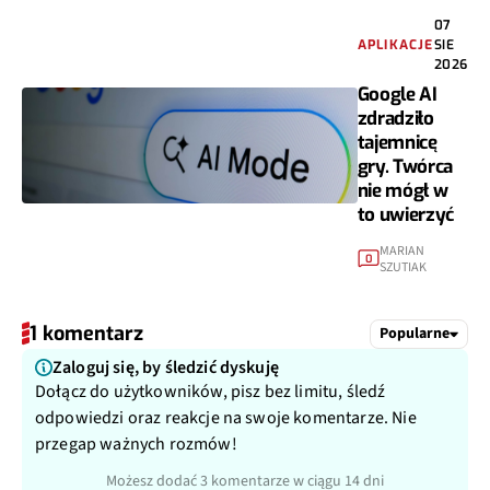
07
APLIKACJE
SIE
2026
Google AI
zdradziło
tajemnicę
gry. Twórca
nie mógł w
to uwierzyć
MARIAN
0
SZUTIAK
1 komentarz
Popularne
Zaloguj się, by śledzić dyskuję
Dołącz do użytkowników, pisz bez limitu, śledź
odpowiedzi oraz reakcje na swoje komentarze. Nie
przegap ważnych rozmów!
Możesz dodać 3 komentarze w ciągu 14 dni