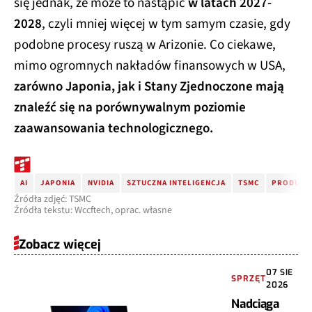
się jednak, że może to nastąpić
w latach 2027-
2028
, czyli mniej więcej w tym samym czasie, gdy
podobne procesy ruszą w Arizonie. Co ciekawe,
mimo ogromnych nakładów finansowych w USA,
zarówno Japonia, jak i Stany Zjednoczone mają
znaleźć się na porównywalnym poziomie
zaawansowania technologicznego.
AI
JAPONIA
NVIDIA
SZTUCZNA INTELIGENCJA
TSMC
PRODUKC
Źródła zdjęć: TSMC
Źródła tekstu: Wccftech, oprac. własne
Zobacz więcej
07 SIE
SPRZĘT
2026
Nadciąga