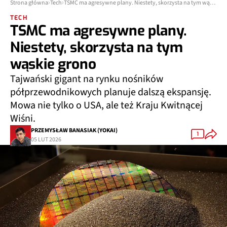
Strona główna
Tech
TSMC ma agresywne plany. Niestety, skorzysta na tym wąskie grono
TECH
TSMC ma agresywne plany.
Niestety, skorzysta na tym
wąskie grono
Tajwański gigant na rynku nośników
półprzewodnikowych planuje dalszą ekspansję.
Mowa nie tylko o USA, ale też Kraju Kwitnącej
Wiśni.
PRZEMYSŁAW BANASIAK (YOKAI)
1
05 LUT 2026