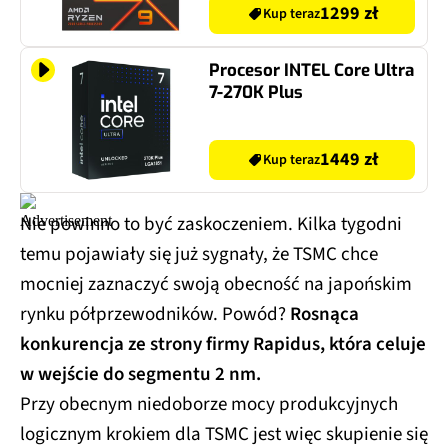
1299 zł
Kup teraz
Procesor INTEL Core Ultra
7-270K Plus
1449 zł
Kup teraz
Nie powinno to być zaskoczeniem. Kilka tygodni
temu pojawiały się już sygnały, że TSMC chce
mocniej zaznaczyć swoją obecność na japońskim
rynku półprzewodników. Powód?
Rosnąca
konkurencja ze strony firmy Rapidus, która celuje
w wejście do segmentu 2 nm.
Przy obecnym niedoborze mocy produkcyjnych
logicznym krokiem dla TSMC jest więc skupienie się