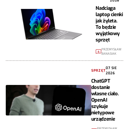
Nadciąga
laptop cienki
jak żyleta.
To będzie
wyjątkowy
sprzęt
PRZEMYSŁAW
4
BANASIAK
07 SIE
SPRZĘT
2026
ChatGPT
dostanie
własne ciało.
OpenAI
szykuje
nietypowe
urządzenie
PRZEMYSŁAW