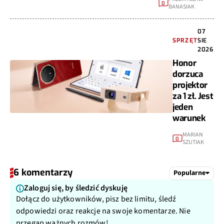
0
BANASIAK
07
SPRZĘT
SIE
2026
Honor
dorzuca
projektor
za 1 zł. Jest
jeden
warunek
MARIAN
0
SZUTIAK
6 komentarzy
Popularne
Zaloguj się, by śledzić dyskuję
Dołącz do użytkowników, pisz bez limitu, śledź
odpowiedzi oraz reakcje na swoje komentarze. Nie
przegap ważnych rozmów!