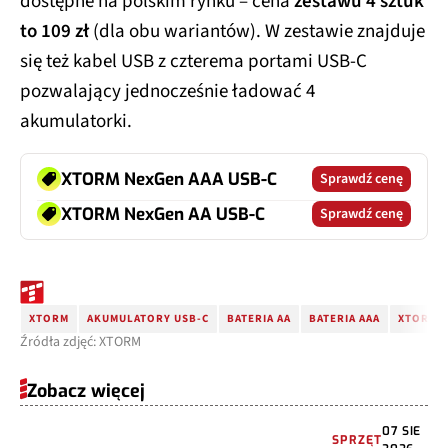
to 109 zł
(dla obu wariantów). W zestawie znajduje
się też kabel USB z czterema portami USB-C
pozwalający jednocześnie ładować 4
akumulatorki.
XTORM NexGen AAA USB-C
Sprawdź cenę
XTORM NexGen AA USB-C
Sprawdź cenę
XTORM
AKUMULATORY USB-C
BATERIA AA
BATERIA AAA
XTORM 
Źródła zdjęć: XTORM
Zobacz więcej
07 SIE
SPRZĘT
2026