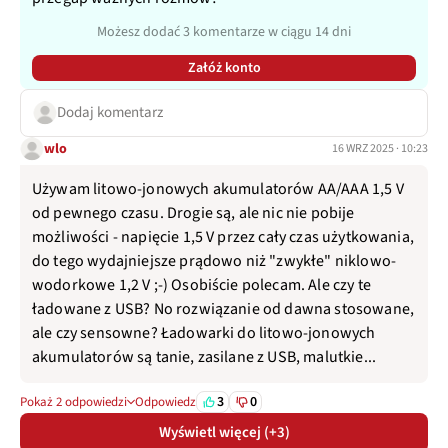
Możesz dodać 3 komentarze w ciągu 14 dni
Załóż konto
Dodaj komentarz
wlo
16 WRZ 2025 · 10:23
Używam litowo-jonowych akumulatorów AA/AAA 1,5 V
od pewnego czasu. Drogie są, ale nic nie pobije
możliwości - napięcie 1,5 V przez cały czas użytkowania,
do tego wydajniejsze prądowo niż "zwykłe" niklowo-
wodorkowe 1,2 V ;-) Osobiście polecam. Ale czy te
ładowane z USB? No rozwiązanie od dawna stosowane,
ale czy sensowne? Ładowarki do litowo-jonowych
akumulatorów są tanie, zasilane z USB, malutkie...
3
0
Pokaż 2 odpowiedzi
Odpowiedz
Wyświetl więcej (+3)