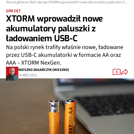
Strona główna
Tech
Sprzęt
XTORM wprowadził nowe akumulatory paluszki z ładowaniem USB-C
SPRZĘT
XTORM wprowadził nowe
akumulatory paluszki z
ładowaniem USB-C
Na polski rynek trafiły właśnie nowe, ładowane
przez USB-C akumulatorki w formacie AA oraz
AAA – XTORM NexGen.
MIESZKO ZAGAŃCZYK (MIESZKO)
6
16 WRZ 2025