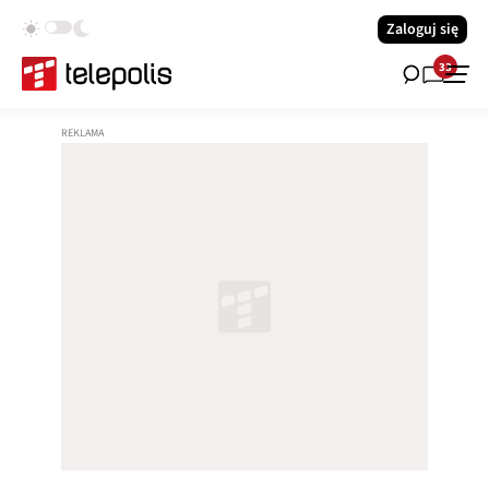
Zaloguj się
33