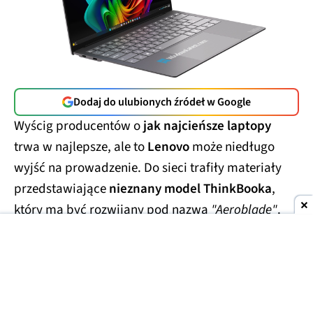
Dodaj do ulubionych źródeł w Google
Wyścig producentów o
jak najcieńsze laptopy
trwa w najlepsze, ale to
Lenovo
może niedługo
wyjść na prowadzenie. Do sieci trafiły materiały
przedstawiające
nieznany model ThinkBooka
,
który ma być rozwijany pod nazwą
"Aeroblade"
.
Jego obudowa wygląda
wręcz absurdalnie
smukło.