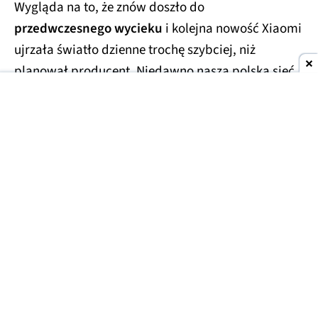
Wygląda na to, że znów doszło do
przedwczesnego wycieku
i kolejna nowość Xiaomi
ujrzała światło dzienne trochę szybciej, niż
planował producent. Niedawno nasza polska sieć
RTV Euro AGD
jeszcze przed globalną premierą
ujawniła
najważniejsze szczegóły Redmi 17 4G, a
teraz doszło do podobnej sytuacji, ale w
Luksemburgu. Jeden z tamtejszych sklepów
opublikował kompletne dane techniczne oraz
rendery nadchodzącego urządzenia.