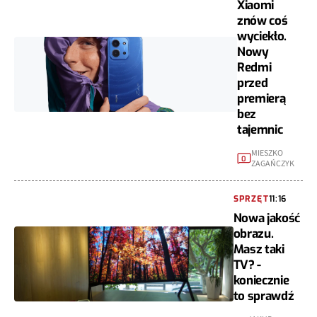
Xiaomi
znów coś
wyciekło.
Nowy
Redmi
przed
premierą
bez
tajemnic
MIESZKO
0
ZAGAŃCZYK
SPRZĘT
11:16
Nowa jakość
obrazu.
Masz taki
TV? -
koniecznie
to sprawdź