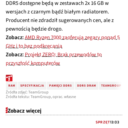
DDR5 dostępne będą w zestawach 2x 16 GB w
wersjach z czarnym bądź białym radiatorem.
Producent nie zdradził sugerowanych cen, ale z
pewnością będzie drogo.
Zobacz:
AMD Ryzen 7000 zaoferują zegary ponad 5
GHz i to bez podkręcania
Zobacz:
Projekt ZERO: Brak przewodów to
przyszłość komputerów
RAM
SPECYFIKACJA
PAMIĘCI DDR5
DDR5 DRAM
TEAMGROUP
Źródła zdjęć: TeamGroup
Źródła tekstu: TeamGroup, oprac. własne
Zobacz więcej
SPRZĘT
13:03