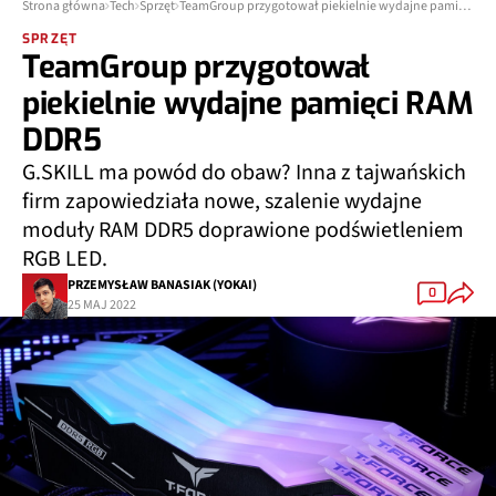
Strona główna
Tech
Sprzęt
TeamGroup przygotował piekielnie wydajne pamięci RAM DDR5
SPRZĘT
TeamGroup przygotował
piekielnie wydajne pamięci RAM
DDR5
G.SKILL ma powód do obaw? Inna z tajwańskich
firm zapowiedziała nowe, szalenie wydajne
moduły RAM DDR5 doprawione podświetleniem
RGB LED.
PRZEMYSŁAW BANASIAK (YOKAI)
0
25 MAJ 2022