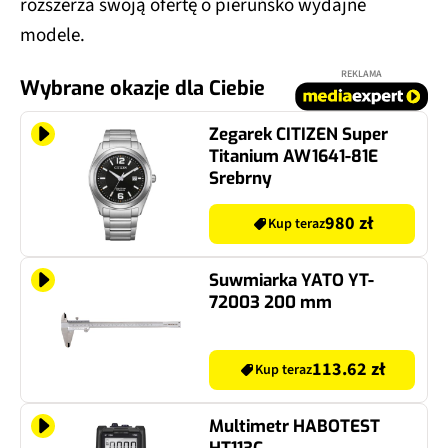
rozszerza swoją ofertę o pieruńsko wydajne
modele.
REKLAMA
Wybrane okazje dla Ciebie
Zegarek CITIZEN Super
Titanium AW1641-81E
Srebrny
980 zł
Kup teraz
Suwmiarka YATO YT-
72003 200 mm
113.62 zł
Kup teraz
Multimetr HABOTEST