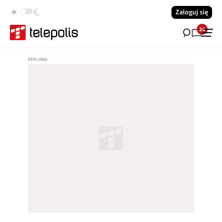
Zaloguj się
24