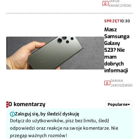
JAKUB
0
KRAWCZYŃSKI
SPRZĘT
10:30
Masz
Samsunga
Galaxy
S23? Nie
mam
dobrych
informacji
DAMIAN
0
JAROSZEWSKI
0 komentarzy
Popularne
Zaloguj się, by śledzić dyskuję
Dołącz do użytkowników, pisz bez limitu, śledź
odpowiedzi oraz reakcje na swoje komentarze. Nie
przegap ważnych rozmów!