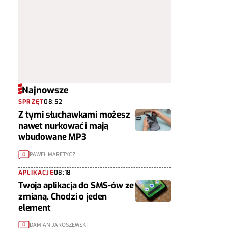
Najnowsze
SPRZĘT
08:52
Z tymi słuchawkami możesz
nawet nurkować i mają
wbudowane MP3
PAWEŁ MARETYCZ
0
APLIKACJE
08:18
Twoja aplikacja do SMS-ów ze
zmianą. Chodzi o jeden
element
DAMIAN JAROSZEWSKI
0