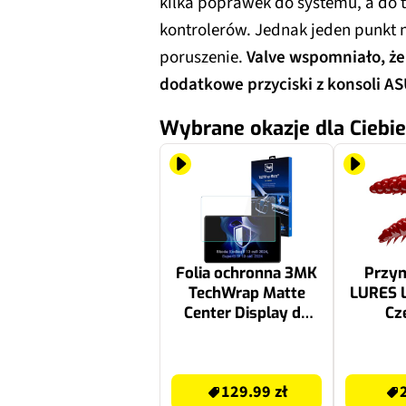
kilka poprawek do systemu, a d
kontrolerów. Jednak jeden punkt n
poruszenie.
Valve wspomniało, że
dodatkowe przyciski z konsoli AS
Wybrane okazje dla Ciebie
Folia ochronna 3MK
Przyn
TechWrap Matte
LURES L
Center Display do
Cz
Skoda Kodiaq II
2024- 13"
129.99 zł
23.99 zł
129.99 zł