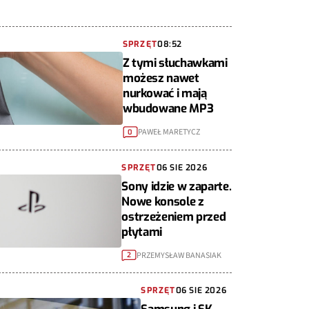
SPRZĘT
08:52
Z tymi słuchawkami
możesz nawet
nurkować i mają
wbudowane MP3
PAWEŁ MARETYCZ
0
SPRZĘT
06 SIE 2026
Sony idzie w zaparte.
Nowe konsole z
ostrzeżeniem przed
płytami
PRZEMYSŁAW BANASIAK
2
SPRZĘT
06 SIE 2026