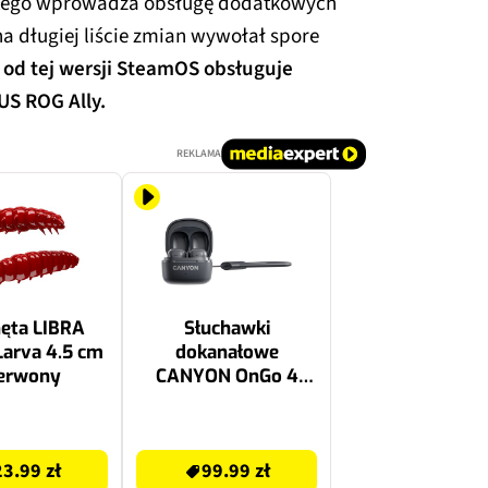
o tego wprowadza obsługę dodatkowych
a długiej liście zmian wywołał spore
 od tej wersji SteamOS obsługuje
US ROG Ally.
REKLAMA
ęta LIBRA
Słuchawki
arva 4.5 cm
dokanałowe
erwony
CANYON OnGo 4
Mini Szary
99.99 zł
23.99 zł
99.99 zł