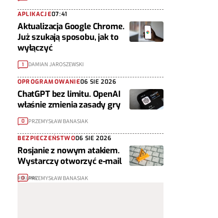
APLIKACJE
07:41
Aktualizacja Google Chrome.
Już szukają sposobu, jak to
wyłączyć
DAMIAN JAROSZEWSKI
1
OPROGRAMOWANIE
06 SIE 2026
ChatGPT bez limitu. OpenAI
właśnie zmienia zasady gry
PRZEMYSŁAW BANASIAK
0
BEZPIECZEŃSTWO
06 SIE 2026
Rosjanie z nowym atakiem.
Wystarczy otworzyć e-mail
PRZEMYSŁAW BANASIAK
0