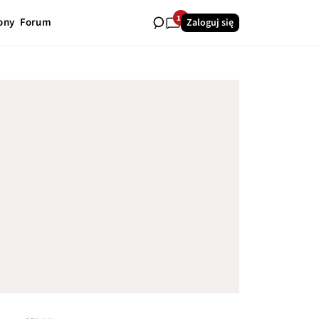
10
ony
Forum
Zaloguj się