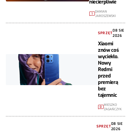
niecierpliwie
DAMIAN
1
JAROSZEWSKI
08 SIE
SPRZĘT
2026
Xiaomi
znów coś
wyciekło.
Nowy
Redmi
przed
premierą
bez
tajemnic
MIESZKO
0
ZAGAŃCZYK
08 SIE
SPRZĘT
2026