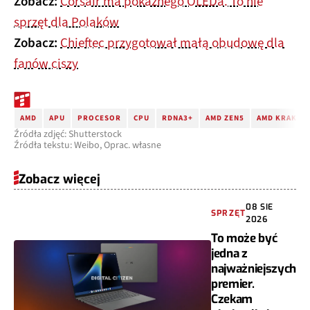
Zobacz:
Corsair ma pokaźnego OLEDa. To nie
sprzęt dla Polaków
Zobacz:
Chieftec przygotował małą obudowę dla
fanów ciszy
AMD
APU
PROCESOR
CPU
RDNA3+
AMD ZEN5
AMD KRAKEN 
Źródła zdjęć: Shutterstock
Źródła tekstu: Weibo, Oprac. własne
Zobacz więcej
08 SIE
SPRZĘT
2026
To może być
jedna z
najważniejszych
premier.
Czekam