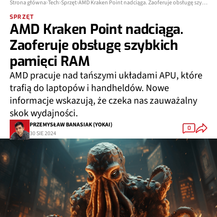
Strona główna
Tech
Sprzęt
AMD Kraken Point nadciąga. Zaoferuje obsługę szybkich pamięci RAM
SPRZĘT
AMD Kraken Point nadciąga.
Zaoferuje obsługę szybkich
pamięci RAM
AMD pracuje nad tańszymi układami APU, które
trafią do laptopów i handheldów. Nowe
informacje wskazują, że czeka nas zauważalny
skok wydajności.
PRZEMYSŁAW BANASIAK (YOKAI)
0
30 SIE 2024