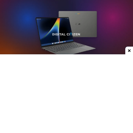
Dodaj do ulubionych źródeł w Google
Plotki na temat nowych laptopów z serii
Googlebook krążą już od jakiegoś czasu. W mojej
opinii może to być jedna z ciekawszych premier
ostatnich lat, przynajmniej w kategorii
przenośnych komputerów. Właśnie do sieci trafiły