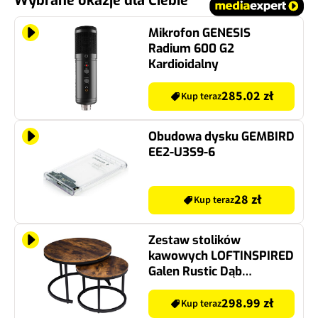
Wybrane okazje dla Ciebie
Mikrofon GENESIS
Radium 600 G2
Kardioidalny
285.02 zł
Kup teraz
Obudowa dysku GEMBIRD
EE2-U3S9-6
28 zł
Kup teraz
Zestaw stolików
kawowych LOFTINSPIRED
Galen Rustic Dąb
postarzany
298.99 zł
Kup teraz