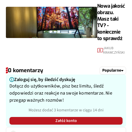
Nowa jakość
obrazu.
Masz taki
TV? -
koniecznie
to sprawdź
JAKUB
0
KRAWCZYŃSKI
0 komentarzy
Popularne
Zaloguj się, by śledzić dyskuję
Dołącz do użytkowników, pisz bez limitu, śledź
odpowiedzi oraz reakcje na swoje komentarze. Nie
przegap ważnych rozmów!
Możesz dodać 3 komentarze w ciągu 14 dni
Załóż konto