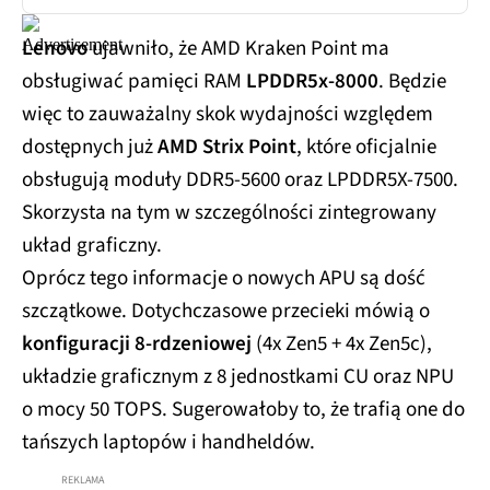
Lenovo
ujawniło, że AMD Kraken Point ma
obsługiwać pamięci RAM
LPDDR5x-8000
. Będzie
więc to zauważalny skok wydajności względem
dostępnych już
AMD Strix Point
, które oficjalnie
obsługują moduły DDR5-5600 oraz LPDDR5X-7500.
Skorzysta na tym w szczególności zintegrowany
układ graficzny.
Oprócz tego informacje o nowych APU są dość
szczątkowe. Dotychczasowe przecieki mówią o
konfiguracji 8-rdzeniowej
(4x Zen5 + 4x Zen5c),
układzie graficznym z 8 jednostkami CU oraz NPU
o mocy 50 TOPS. Sugerowałoby to, że trafią one do
tańszych laptopów i handheldów.