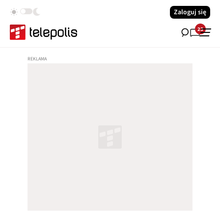
Zaloguj się
23